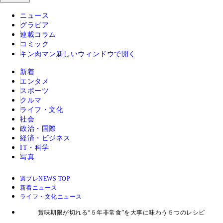
ニュース
グラビア
連載コラム
コミック
キン肉マン
新しいウィンドウで開く
新着
エンタメ
スポーツ
クルマ
ライフ・文化
社会
政治・国際
経済・ビジネス
IT・科学
写真
週プレNEWS TOP
新着ニュース
ライフ・文化ニュース
賞味期限が切れる“５年非常食”を大事に味わう５つのレシピ