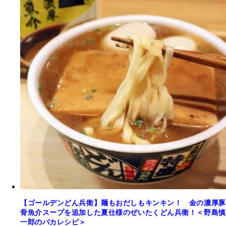
【ゴールデンどん兵衛】麺もおだしもキンキン！ 金の濃厚豚
骨魚介スープを追加した夏仕様のぜいたくどん兵衛！＜野島慎
一郎のバカレシピ＞