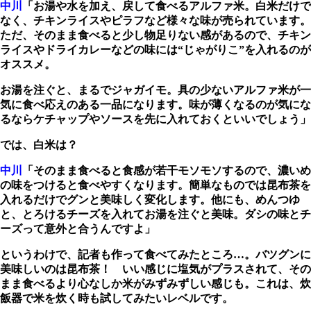
中川
「お湯や水を加え、戻して食べるアルファ米。白米だけで
なく、チキンライスやピラフなど様々な味が売られています。
ただ、そのまま食べると少し物足りない感があるので、チキン
ライスやドライカレーなどの味には“じゃがりこ”を入れるのが
オススメ。
お湯を注ぐと、まるでジャガイモ。具の少ないアルファ米が一
気に食べ応えのある一品になります。味が薄くなるのが気にな
るならケチャップやソースを先に入れておくといいでしょう」
では、白米は？
中川
「そのまま食べると食感が若干モソモソするので、濃いめ
の味をつけると食べやすくなります。簡単なものでは昆布茶を
入れるだけでグンと美味しく変化します。他にも、めんつゆ
と、とろけるチーズを入れてお湯を注ぐと美味。ダシの味とチ
ーズって意外と合うんですよ」
というわけで、記者も作って食べてみたところ…。バツグンに
美味しいのは昆布茶！ いい感じに塩気がプラスされて、その
まま食べるより心なしか米がみずみずしい感じも。これは、炊
飯器で米を炊く時も試してみたいレベルです。