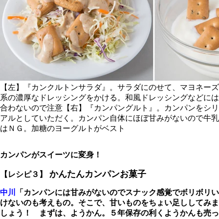
【左】『カンクルトンサラダ』。サラダにのせて、マヨネーズ
系の濃厚なドレッシングをかける。和風ドレッシングなどには
合わないので注意【右】『カンパングルト』。カンパンをシリ
アルとしていただく。カンパン自体にほぼ甘みがないので牛乳
はＮＧ。加糖のヨーグルトがベスト
カンパンがスイーツに変身！
かんたんカンパンお菓子
【レシピ３】
中川
「カンパンには甘みがないのでスナック感覚でボリボリい
けないのも考えもの。そこで、甘いものをちょい足ししてみま
しょう！ まずは、ようかん。５年保存の利くようかんも売っ