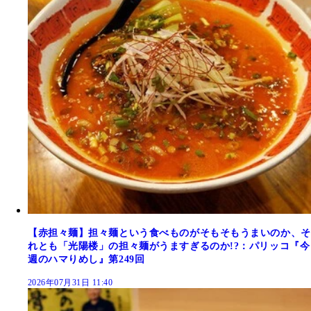
【赤担々麺】担々麺という食べものがそもそもうまいのか、そ
れとも「光陽楼」の担々麺がうますぎるのか!?：パリッコ『今
週のハマりめし』第249回
2026年07月31日 11:40