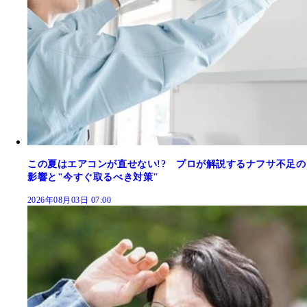
この夏はエアコンが直せない!? プロが解説するナフサ不足の
影響と"今すぐ取るべき対策"
2026年08月03日 07:00