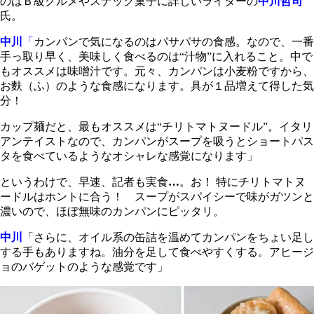
のはＢ級グルメやスナック菓子に詳しいライターの
中川哲司
氏。
中川
「
カンパンで気になるのはパサパサの食感。なので、一番
手っ取り早く、美味しく食べるのは“汁物”に入れること。中で
もオススメは味噌汁です。元々、カンパンは小麦粉ですから、
お麩（ふ）のような食感になります。具が１品増えて得した気
分！
カップ麺だと、最もオススメは“チリトマトヌードル”。イタリ
アンテイストなので、カンパンがスープを吸うとショートパス
タを食べているようなオシャレな感覚になります」
というわけで、早速、記者も実食
…
。お！ 特にチリトマトヌ
ードルはホントに合う！ スープがスパイシーで味がガツンと
濃いので、ほぼ無味のカンパンにピッタリ。
中川
「さらに、オイル系の缶詰を温めてカンパンをちょい足し
する手もありますね。油分を足して食べやすくする。アヒージ
ョのバゲットのような感覚です」