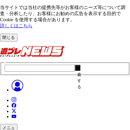
当サイトでは当社の提携先等がお客様のニーズ等について調
査・分析したり、お客様にお勧めの広告を表⽰する⽬的で
Cookie を使⽤する場合があります。
詳しくはこちら
閉じる
検
索
す
る
メニュ