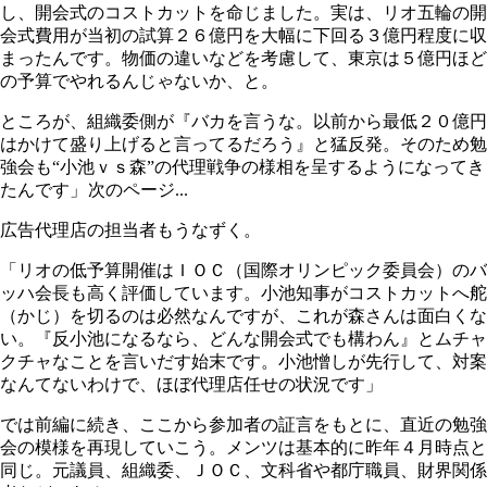
し、開会式のコストカットを命じました。実は、リオ五輪の開
会式費用が当初の試算２６億円を大幅に下回る３億円程度に収
まったんです。物価の違いなどを考慮して、東京は５億円ほど
の予算でやれるんじゃないか、と。
ところが、組織委側が『バカを言うな。以前から最低２０億円
はかけて盛り上げると言ってるだろう』と猛反発。そのため勉
強会も“小池ｖｓ森”の代理戦争の様相を呈するようになってき
たんです」
次のページ...
広告代理店の担当者もうなずく。
「リオの低予算開催はＩＯＣ（国際オリンピック委員会）のバ
ッハ会長も高く評価しています。小池知事がコストカットへ舵
（かじ）を切るのは必然なんですが、これが森さんは面白くな
い。『反小池になるなら、どんな開会式でも構わん』とムチャ
クチャなことを言いだす始末です。小池憎しが先行して、対案
なんてないわけで、ほぼ代理店任せの状況です」
では前編に続き、ここから参加者の証言をもとに、直近の勉強
会の模様を再現していこう。メンツは基本的に昨年４月時点と
同じ。元議員、組織委、ＪＯＣ、文科省や都庁職員、財界関係