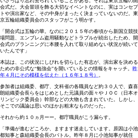
いさっぱり忘れ去られていることがある。それは東京五輪の開
会式だ。大会冒頭を飾る大切なイベントなのに、実はコンセプ
トや演出家など、その中身がまったく決まっていないのだ。東
京五輪組織委員会のスタッフがこう明かす。
「開会式は五輪の華。なのに２０１５年の春頃から新国立競技
場問題、エンブレム盗用騒動などトラブルが続出したため、開
会式のプランニングに本腰を入れて取り組めない状況が続いて
いたんです」
本誌は、この状況にしびれを切らした有志が、演出家を決める
ための非公式な“勉強会”を開いているとの情報をキャッチ。
昨
年４月にその模様を伝えた（１６年１８号）
。
参加者は組織委、都庁、文科省の各職員など約３０人で、森喜
朗組織委会長らをはじめとした元議員の面々やＪＯＣ（日本オ
リンピック委員会）幹部などの大物も含まれていた。しかし、
そこでの議論は思いのほかお粗末なものだった。
それから約１０ヵ月ーー。都庁職員がこう漏らす。
「準備が進むどころか、ますます迷走しています。原因は小池
都知事と森組織委会長のバトル。昨年８月に小池知事が就任