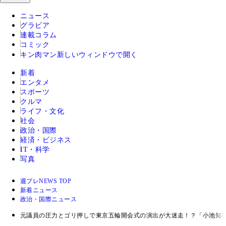
ニュース
グラビア
連載コラム
コミック
キン肉マン
新しいウィンドウで開く
新着
エンタメ
スポーツ
クルマ
ライフ・文化
社会
政治・国際
経済・ビジネス
IT・科学
写真
週プレNEWS TOP
新着ニュース
政治・国際ニュース
元議員の圧力とゴリ押しで東京五輪開会式の演出が大迷走！？「小池知