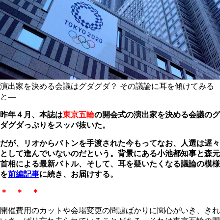
演出家を決める会議はグダグダ？ その議論に耳を傾けてみる
と―
昨年４月、本誌は
東京五輪
の開会式の演出家を決める会議のグ
ダグダっぷりをスッパ抜いた。
だが、リオからバトンを手渡された今もってなお、人選は遅々
として進んでいないのだという。背景にある小池都知事と森元
首相による最新バトル、そして、耳を疑いたくなる議論の模様
を
前編記事
に続き、お届けする
。
＊ ＊ ＊
開催費用のカットや会場変更の問題ばかりに関心がいき、きれ