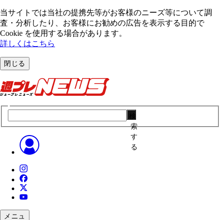
当サイトでは当社の提携先等がお客様のニーズ等について調
査・分析したり、お客様にお勧めの広告を表⽰する⽬的で
Cookie を使⽤する場合があります。
詳しくはこちら
閉じる
検
索
す
る
メニュ