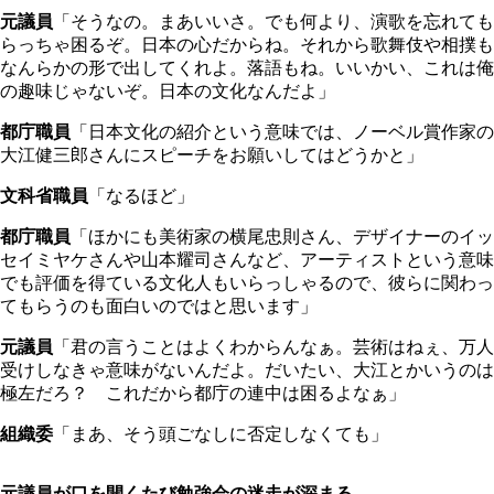
元議員
「そうなの。まあいいさ。でも何より、演歌を忘れても
らっちゃ困るぞ。日本の心だからね。それから歌舞伎や相撲も
なんらかの形で出してくれよ。落語もね。いいかい、これは俺
の趣味じゃないぞ。日本の文化なんだよ」
都庁職員
「日本文化の紹介という意味では、ノーベル賞作家の
大江健三郎さんにスピーチをお願いしてはどうかと」
文科省職員
「なるほど」
都庁職員
「ほかにも美術家の横尾忠則さん、デザイナーのイッ
セイミヤケさんや山本耀司さんなど、アーティストという意味
でも評価を得ている文化人もいらっしゃるので、彼らに関わっ
てもらうのも面白いのではと思います」
元議員
「君の言うことはよくわからんなぁ。芸術はねぇ、万人
受けしなきゃ意味がないんだよ。だいたい、大江とかいうのは
極左だろ？ これだから都庁の連中は困るよなぁ」
組織委
「まあ、そう頭ごなしに否定しなくても」
元議員が口を開くたび勉強会の迷走が深まる