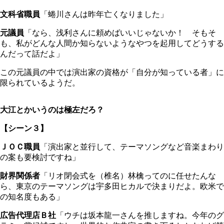
文科省職員
「蜷川さんは昨年亡くなりました」
元議員
「なら、浅利さんに頼めばいいじゃないか！ そもそ
も、私がどんな人間か知らないようなやつを起用してどうする
んだって話だよ」
この元議員の中では演出家の資格が「自分が知っている者」に
限られているようだ。
大江とかいうのは極左だろ？
【シーン３】
ＪＯＣ職員
「演出家と並行して、テーマソングなど音楽まわり
の案も要検討ですね」
財界関係者
「リオ閉会式を（椎名）林檎ってのに任せたんな
ら、東京のテーマソングは宇多田ヒカルで決まりだよ。欧米で
の知名度もある」
広告代理店Ｂ社
「ウチは坂本龍一さんを推しますね。今年のグ