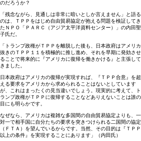
のだろうか？
「残念ながら、見通しは非常に暗いとしか言えません」と語る
のは、ＴＰＰをはじめ自由貿易協定が抱える問題を検証してき
たＮＰＯ「ＰＡＲＣ（アジア太平洋資料センター）」の内田聖
子氏だ。
「トランプ政権がＴＰＰを離脱した後も、日本政府はアメリカ
抜きのＴＰＰ１１を積極的に推し進め、それを早期に発効させ
ることで将来的に『アメリカに復帰を働きかける』と主張して
きました。
日本政府はアメリカの復帰が実現すれば、『ＴＰＰ合意』を超
える要求をアメリカから求められることはないとしています
が、これはまったくの見当違いでしょう。現実的に考えて、ト
ランプ政権がＴＰＰに復帰することなどありえないことは誰の
目にも明らかです。
なぜなら、アメリカは複雑な多国間の自由貿易協定よりも、一
対一で相手国に自分たちの要求を突きつけられる二国間の協定
（ＦＴＡ）を望んでいるからです。当然、その目的は『ＴＰＰ
以上の条件』を実現することにあります」（内田氏）