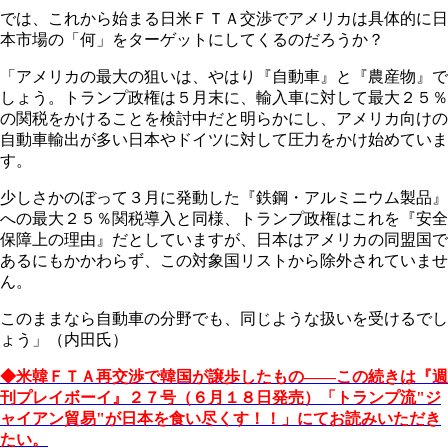
では、これから始まる日米ＦＴＡ交渉でアメリカは具体的に日
本市場の「何」をターゲットにしてくるのだろうか？
「アメリカの最大の狙いは、やはり『自動車』と『農産物』で
しょう。トランプ政権は５月末に、輸入車に対して最大２５％
の関税をかけることを検討中だと明らかにし、アメリカ向けの
自動車輸出が多い日本やドイツに対して圧力をかけ始めていま
す。
少しさかのぼって３月に発動した『鉄鋼・アルミニウム製品』
への最大２５％関税導入と同様、トランプ政権はこれを『安全
保障上の理由』だとしていますが、日本はアメリカの同盟国で
あるにもかかわらず、この対象国リストから除外されていませ
ん。
このままなら自動車の分野でも、同じような扱いを受けるでし
ょう」（内田氏）
◆米韓ＦＴＡ再交渉で韓国が譲歩したもの――この続きは『週
刊プレイボーイ』２７号（６月１８日発売）「トランプ流"ジ
ャイアン貿易"が日本を食い尽くす！！」にてお読みいただき
たい。