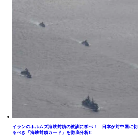
イランのホルムズ海峡封鎖の教訓に学べ！ 日本が対中国に切
るべき「海峡封鎖カード」を徹底分析!!