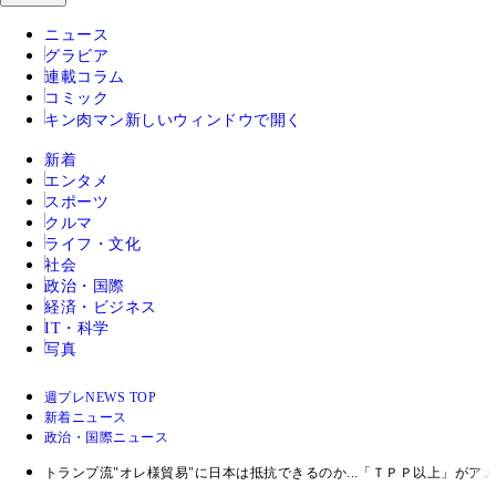
ニュース
グラビア
連載コラム
コミック
キン肉マン
新しいウィンドウで開く
新着
エンタメ
スポーツ
クルマ
ライフ・文化
社会
政治・国際
経済・ビジネス
IT・科学
写真
週プレNEWS TOP
新着ニュース
政治・国際ニュース
トランプ流"オレ様貿易"に日本は抵抗できるのか...「ＴＰＰ以上」がア