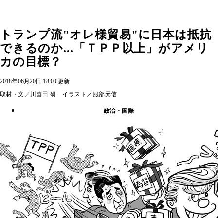
トランプ流"オレ様貿易"に日本は抵抗
できるのか...「ＴＰＰ以上」がアメリ
カの目標？
2018年06月20日 18:00 更新
取材・文／川喜田 研 イラスト／服部元信
政治・国際