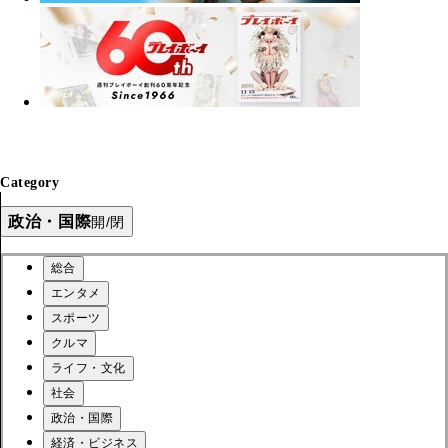
Category
政治・国際
開/閉
総合
エンタメ
スポーツ
クルマ
ライフ・文化
社会
政治・国際
経済・ビジネス