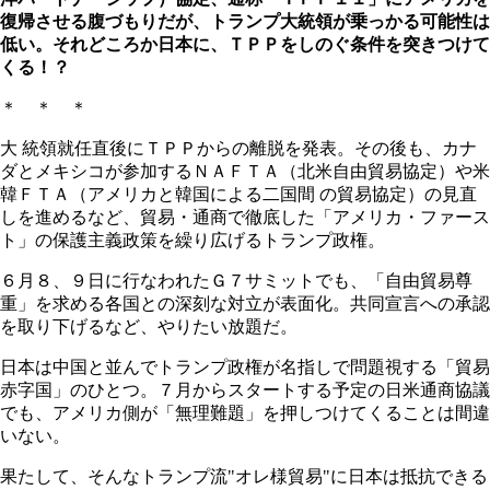
復帰させる腹づもりだが、トランプ大統領が乗っかる可能性は
低い。それどころか日本に、ＴＰＰをしのぐ条件を突きつけて
くる！？
＊ ＊ ＊
大 統領就任直後にＴＰＰからの離脱を発表。その後も、カナ
ダとメキシコが参加するＮＡＦＴＡ（北米自由貿易協定）や米
韓ＦＴＡ（アメリカと韓国による二国間 の貿易協定）の見直
しを進めるなど、貿易・通商で徹底した「アメリカ・ファース
ト」の保護主義政策を繰り広げるトランプ政権。
６月８、９日に行なわれたＧ７サミットでも、「自由貿易尊
重」を求める各国との深刻な対立が表面化。共同宣言への承認
を取り下げるなど、やりたい放題だ。
日本は中国と並んでトランプ政権が名指しで問題視する「貿易
赤字国」のひとつ。７月からスタートする予定の日米通商協議
でも、アメリカ側が「無理難題」を押しつけてくることは間違
いない。
果たして、そんなトランプ流"オレ様貿易"に日本は抵抗できる