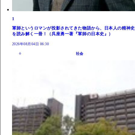
1
軍師というロマンが投影されてきた物語から、日本人の精神史
を読み解く一冊！（呉座勇一著『軍師の日本史』）
2026年08月04日 06:30
社会