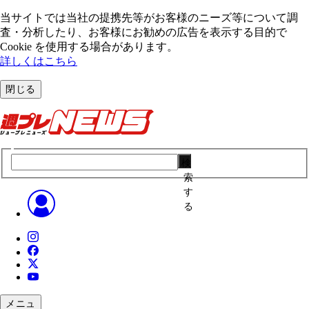
当サイトでは当社の提携先等がお客様のニーズ等について調
査・分析したり、お客様にお勧めの広告を表⽰する⽬的で
Cookie を使⽤する場合があります。
詳しくはこちら
閉じる
検
索
す
る
メニュ