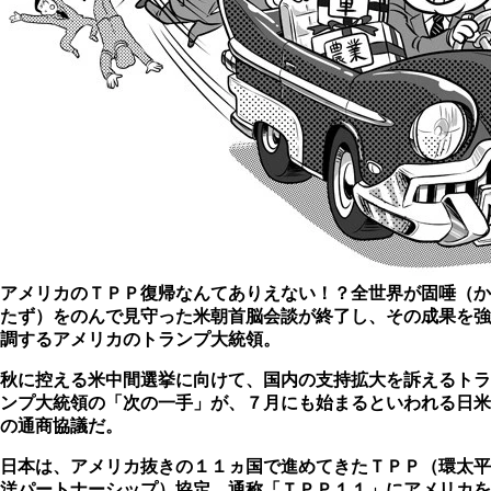
アメリカのＴＰＰ復帰なんてありえない！？
全世界が固唾（か
たず）をのんで見守った米朝首脳会談が終了し、その成果を強
調するアメリカのトランプ大統領。
秋に控える米中間選挙に向けて、国内の支持拡大を訴えるトラ
ンプ大統領の「次の一手」が、７月にも始まるといわれる日米
の通商協議だ。
日本は、アメリカ抜きの１１ヵ国で進めてきたＴＰＰ（環太平
洋パートナーシップ）協定、通称「ＴＰＰ１１」にアメリカを