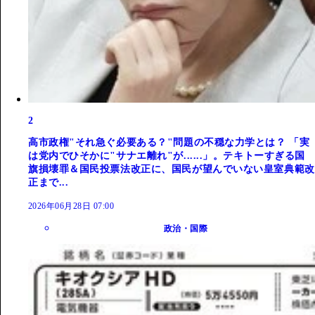
2
高市政権"それ急ぐ必要ある？"問題の不穏な力学とは？ 「実
は党内でひそかに"サナエ離れ"が......」。テキトーすぎる国
旗損壊罪＆国民投票法改正に、国民が望んでいない皇室典範改
正まで...
2026年06月28日 07:00
政治・国際