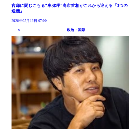
官邸に閉じこもる"卑弥呼"高市首相がこれから迎える「3つの
危機」
2026年05月16日 07:00
政治・国際