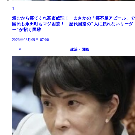
1
頼むから寝てくれ高市総理！ まさかの「寝不足アピール」で
国民も永田町もマジ困惑！ 歴代屈指の"人に頼れないリーダ
ー"が招く国難
2026年08月09日 07:00
政治・国際