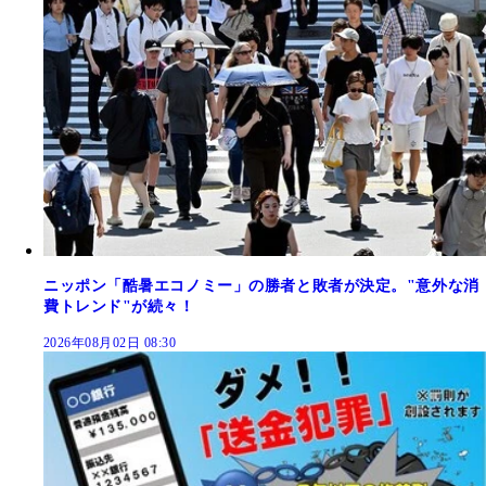
ニッポン「酷暑エコノミー」の勝者と敗者が決定。"意外な消
費トレンド"が続々！
2026年08月02日 08:30