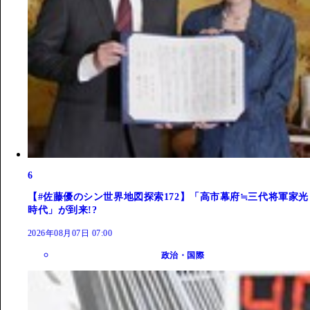
6
【#佐藤優のシン世界地図探索172】「高市幕府≒三代将軍家光
時代」が到来!?
2026年08月07日 07:00
政治・国際