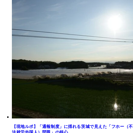
【現地ルポ】「通報制度」に揺れる茨城で見えた「フホー（不
法就労外国人）問題」の核心