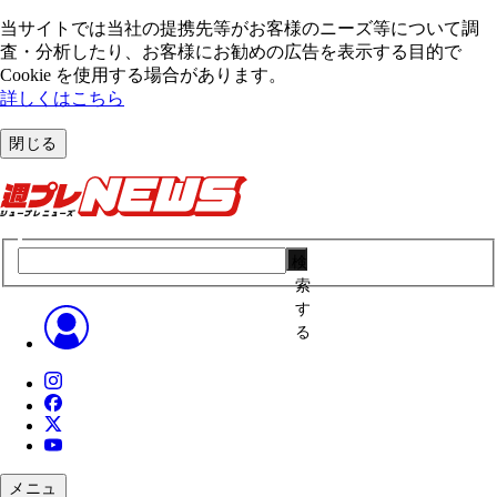
当サイトでは当社の提携先等がお客様のニーズ等について調
査・分析したり、お客様にお勧めの広告を表⽰する⽬的で
Cookie を使⽤する場合があります。
詳しくはこちら
閉じる
検
索
す
る
メニュ