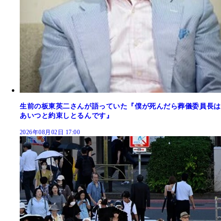
生前の板東英二さんが語っていた『僕が死んだら葬儀委員長は
あいつと約束しとるんです』
2026年08月02日 17:00