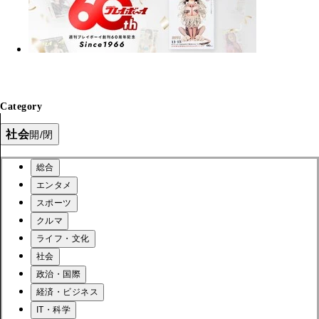
Category
社会
開/閉
総合
エンタメ
スポーツ
クルマ
ライフ・文化
社会
政治・国際
経済・ビジネス
IT・科学