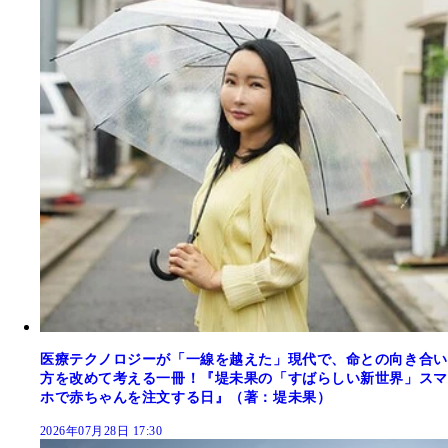
医療テクノロジーが「一線を越えた」現代で、命との向き合い
方を改めて考える一冊！『堤未果の「すばらしい新世界」スマ
ホで赤ちゃんを注文する日』（著：堤未果）
2026年07月28日 17:30