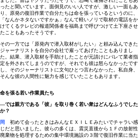
ました。昔はヤクザだったそうで、恐喝で逮捕されたこともあ
ったと聞いています。面倒見のいい人ですが、激しい一面もあ
り、原発の復旧作業で自分たちは命を張っているというのに、
「なんかネタないですかぁ」なんて軽いノリで取材の電話をか
けてくるテレビの報道関係者を福島まで呼びつけて土下座させ
たこともあったそうです。
その一方では「原発内で潜入取材がしたい」と頼み込んできた
ジャーナリストを自分の会社で雇ってあげたこともありまし
た。結果、潜入取材を手助けしたことが元請けにバレて業者指
定を外されてしまうのですが、それでも彼は怒らなかったです
し、そのジャーナリストに文句ひとつ言わなかった。私自身、
そんな彼の人間性に魅力を感じていたこともあります。
命を張る若い作業員たち
―では親方である「彼」を取り巻く若い衆はどんなふうでした
か？
岡
初めて会ったときはみんなＥＸＩＬＥみたいでチャラい感
じだと思いました。彼らの多くは、震災直後から１Ｆの放射性
廃棄物を処理するための集中環境施設の３階で復旧作業に当た