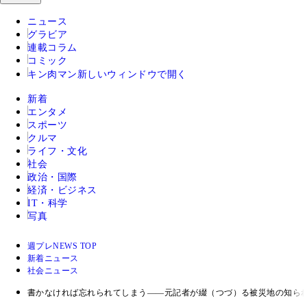
ニュース
グラビア
連載コラム
コミック
キン肉マン
新しいウィンドウで開く
新着
エンタメ
スポーツ
クルマ
ライフ・文化
社会
政治・国際
経済・ビジネス
IT・科学
写真
週プレNEWS TOP
新着ニュース
社会ニュース
書かなければ忘れられてしまう――元記者が綴（つづ）る被災地の知ら