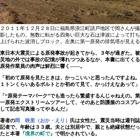
２０１１年１２月２８日に福島県浪江町請戸地区で岡さんが撮
影したもの。無数に転がる四角い巨大な石は津波によって打ち
上げられた波消しブロック。左奥に第一原発の排気塔が見える
東日本大震災による原発事故が起きてから、３年が過ぎた。被
災地の外では事故の記憶が薄れつつあるなか、本書に出てくる
原発作業員の肉声は鮮烈に響く――。
「初めて原発を見たときは、かっこいいと思ったんですよね。
１トンくらいあるボルトとか初めて見て、かっけえなあって」
「“原発テーマパーク”でも造ったら繁盛するんじゃねえの。第
一原発エクストリームツアーして、そのあと防護服のコスプレ
して記念写真撮ってやるんだ」
著者の
岡 映里（おか・えり）
氏は女性だ。震災当時は週刊誌
記者で、年齢は３３歳。夫とは別居中で、親とも絶縁状態だっ
たと本著
『境界の町で』
で明かされている。