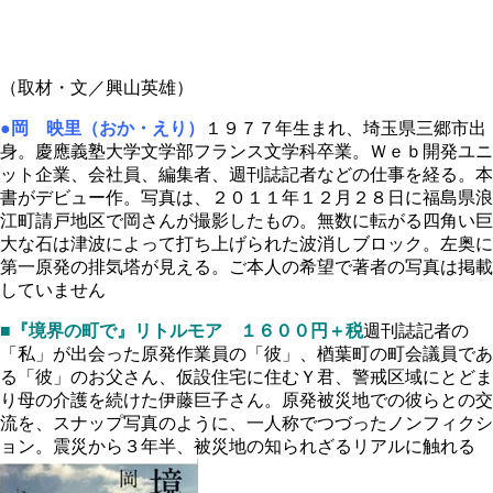
（取材・文／興山英雄）
●岡 映里（おか・えり）
１９７７年生まれ、埼玉県三郷市出
身。慶應義塾大学文学部フランス文学科卒業。Ｗｅｂ開発ユニ
ット企業、会社員、編集者、週刊誌記者などの仕事を経る。本
書がデビュー作。写真は、２０１１年１２月２８日に福島県浪
江町請戸地区で岡さんが撮影したもの。無数に転がる四角い巨
大な石は津波によって打ち上げられた波消しブロック。左奥に
第一原発の排気塔が見える。ご本人の希望で著者の写真は掲載
していません
■『境界の町で』
リトルモア １６００円＋税
週刊誌記者の
「私」が出会った原発作業員の「彼」、楢葉町の町会議員であ
る「彼」のお父さん、仮設住宅に住むＹ君、警戒区域にとどま
り母の介護を続けた伊藤巨子さん。原発被災地での彼らとの交
流を、スナップ写真のように、一人称でつづったノンフィクシ
ョン。震災から３年半、被災地の知られざるリアルに触れる