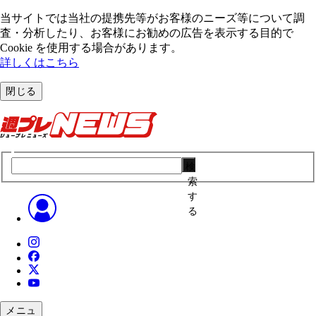
当サイトでは当社の提携先等がお客様のニーズ等について調
査・分析したり、お客様にお勧めの広告を表⽰する⽬的で
Cookie を使⽤する場合があります。
詳しくはこちら
閉じる
検
索
す
る
メニュ