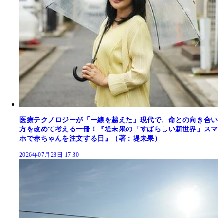
医療テクノロジーが「一線を越えた」現代で、命との向き合い
方を改めて考える一冊！『堤未果の「すばらしい新世界」スマ
ホで赤ちゃんを注文する日』（著：堤未果）
2026年07月28日 17:30