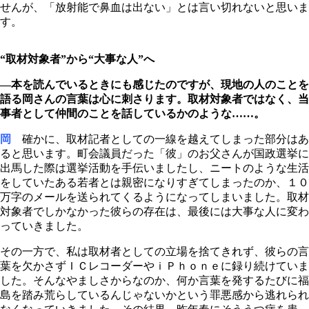
せんが、「放射能で鼻血は出ない」とは言い切れないと思いま
す。
“取材対象者”から“大事な人”へ
―本を読んでいるときにも感じたのですが、現地の人のことを
語る岡さんの言葉は心に刺さります。取材対象者ではなく、当
事者として仲間のことを話しているかのような……。
岡
確かに、取材記者としての一線を越えてしまった部分はあ
ると思います。町会議員だった「彼」のお父さんが国政選挙に
出馬した際は選挙活動を手伝いましたし、ニートのような生活
をしていたある若者とは親密になりすぎてしまったのか、１０
万字のメールを送られてくるようになってしまいました。取材
対象者でしかなかった彼らの存在は、最後には大事な人に変わ
っていきました。
その一方で、私は取材者としての立場を捨てきれず、彼らの言
葉を欠かさずＩＣレコーダーやｉＰｈｏｎｅに録り続けていま
した。そんなやましさからなのか、何か言葉を発するたびに福
島を踏み荒らしているんじゃないかという罪悪感から逃れられ