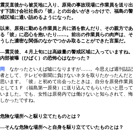
震災直後から被災地に入り、原発の事故現場に作業員を送り出
す下請け会社社長の「彼」との出会いがきっかけで、福島の警
戒区域に通い詰めるようになった。
以来、原発に勤める作業員と共に酒を飲んだり、その親方であ
る「彼」に恋心を抱いたり……。前出の作業員らの肉声は、そ
うした濃密な関係のなかでつかみ取ることができた言葉だ。
―震災後、４月上旬には高線量の警戒区域に入っていますね。
内部被曝（ひばく）の恐怖心はなかった？
岡
なかったといえば嘘になりますが……。今思えば週刊誌記
者として、テレビや新聞に負けないネタを取りたかったんだと
思います。「彼」と初めて出会ったときは、自分を原発作業員
として１Ｆ（福島第一原発）に送り込んでもらいたいと思って
いました。でも、女性は原発内では働けないと知らされて、悔
しかったですね。
危険な場所へと駆り立てたものとは？
―そんな危険な場所へと自身を駆り立てていたものとは？