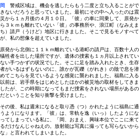
岡
警戒区域は、機会を逃したらもう二度と立ち入ることがで
きないだろうと思っていました。最初にその中へ入ったのは震
災から１ヵ月後の４月１０日。「彼」の車に同乗して、原発か
ら３ｋｍも離れていない「彼」の事務所や、浪江町（なみえま
ち）請戸（うけど）地区に行きました。そこで見るモノすべて
が、私の想像を超えていました。
原発から北側に１１ｋｍ離れている港町の請戸は、百数十人の
犠牲者を出した場所ですが、遺体の捜索も１ヵ月以上されてい
ない手つかずの状況でした。そこに足を踏み入れたとき、生存
者がいるはずもないのに、誰かが瓦礫（がれき）の陰で息を潜
めてこちらを見ているような感覚に襲われました。福島に入る
以前は、岩手県をはじめとしたほかの被災地の取材をしてきま
したが、この時期になってもまだ捜索をされない場所があるの
だということを知り衝撃を受けました。
その後、私は週末になると取り憑（つ）かれたように福島に通
うようになります。「彼」は、常軌を逸（いっ）したようにな
ってしまっている私に、「岡、おまえ、興味本位でここに来て
るだけなんじゃねえの。放射能は写真に撮っても写らないから
な」と言われてしまいました。