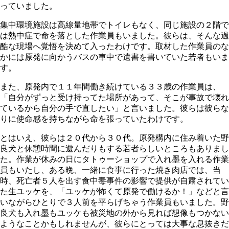
っていました。
集中環境施設は高線量地帯でトイレもなく、同じ施設の２階で
は熱中症で命を落とした作業員もいました。彼らは、そんな過
酷な現場へ覚悟を決めて入ったわけです。取材した作業員のな
かには原発に向かうバスの車中で遺書を書いていた若者もいま
す。
また、原発内で１１年間働き続けている３３歳の作業員は、
「自分がずっと受け持ってた場所があって、そこが事故で壊れ
ているから自分の手で直したい」と言いました。彼らは彼らな
りに使命感を持ちながら命を張っていたわけです。
とはいえ、彼らは２０代から３０代。原発構内に住み着いた野
良犬と休憩時間に遊んだりもする若者らしいところもありまし
た。作業が休みの日にタトゥーショップで入れ墨を入れる作業
員もいたし、ある晩、一緒に食事に行った焼き肉店では、当
時、死亡者５人を出す食中毒事件の影響で提供が自粛されてい
た生ユッケを、「ユッケが怖くて原発で働けるか！」などと言
いながらひとりで３人前を平らげちゃう作業員もいました。野
良犬も入れ墨もユッケも被災地の外から見れば想像もつかない
ようなことかもしれませんが、彼らにとっては大事な息抜きだ