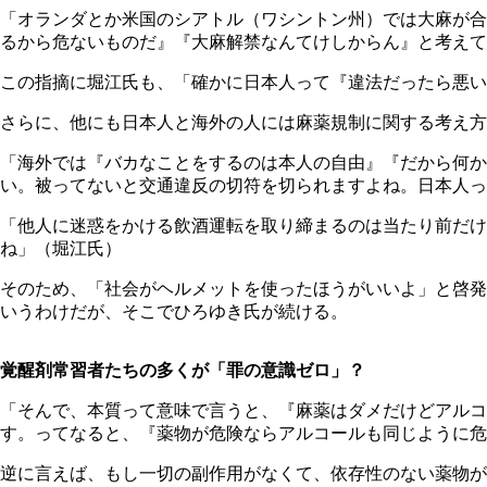
「オランダとか米国のシアトル（ワシントン州）では大麻が合
るから危ないものだ』『大麻解禁なんてけしからん』と考えて
この指摘に堀江氏も、「確かに日本人って『違法だったら悪い
さらに、他にも日本人と海外の人には麻薬規制に関する考え方
「海外では『バカなことをするのは本人の自由』『だから何か
い。被ってないと交通違反の切符を切られますよね。日本人っ
「他人に迷惑をかける飲酒運転を取り締まるのは当たり前だけ
ね」（堀江氏）
そのため、「社会がヘルメットを使ったほうがいいよ」と啓発
いうわけだが、そこでひろゆき氏が続ける。
覚醒剤常習者たちの多くが「罪の意識ゼロ」？
「そんで、本質って意味で言うと、『麻薬はダメだけどアル
す。ってなると、『薬物が危険ならアルコールも同じように危
逆に言えば、もし一切の副作用がなくて、依存性のない薬物が