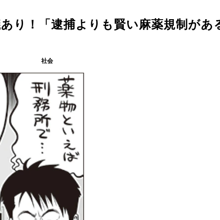
議あり！「逮捕よりも賢い麻薬規制があ
社会