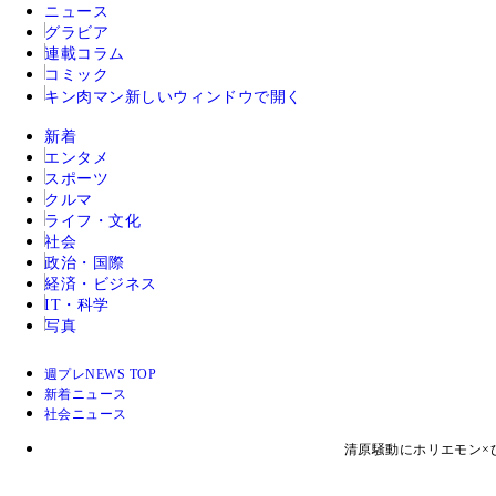
ニュース
グラビア
連載コラム
コミック
キン肉マン
新しいウィンドウで開く
新着
エンタメ
スポーツ
クルマ
ライフ・文化
社会
政治・国際
経済・ビジネス
IT・科学
写真
週プレNEWS TOP
新着ニュース
社会ニュース
清原騒動にホリエモン×