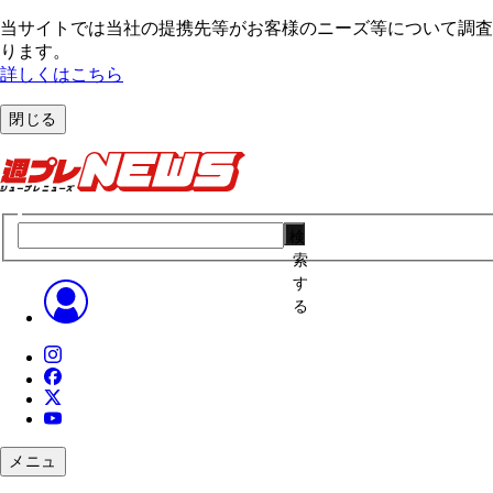
当サイトでは当社の提携先等がお客様のニーズ等について調査・
ります。
詳しくはこちら
閉じる
検
索
す
る
メニュ