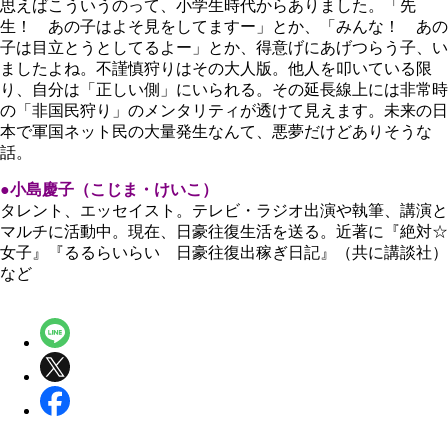
思えばこういうのって、小学生時代からありました。「先
生！ あの子はよそ見をしてますー」とか、「みんな！ あの
子は目立とうとしてるよー」とか、得意げにあげつらう子、い
ましたよね。不謹慎狩りはその大人版。他人を叩いている限
り、自分は「正しい側」にいられる。その延長線上には非常時
の「非国民狩り」のメンタリティが透けて見えます。未来の日
本で軍国ネット民の大量発生なんて、悪夢だけどありそうな
話。
●小島慶子（こじま・けいこ）
タレント、エッセイスト。テレビ・ラジオ出演や執筆、講演と
マルチに活動中。現在、日豪往復生活を送る。近著に『絶対☆
女子』『るるらいらい 日豪往復出稼ぎ日記』（共に講談社）
など