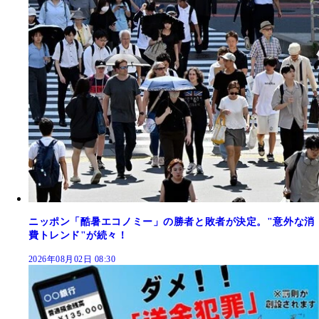
ニッポン「酷暑エコノミー」の勝者と敗者が決定。"意外な消
費トレンド"が続々！
2026年08月02日 08:30