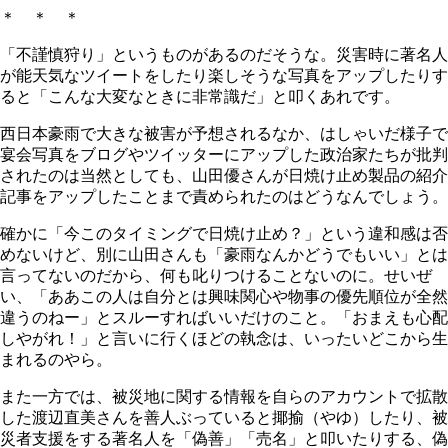
＊ ＊ ＊
「不謹慎狩り」というものがあるのだそうな。災害時に著名人
が能天気なツイートをしたり楽しそうな写真をアップしたりす
ると「こんな大変なときに非常識だ」と叩くあれです。
西日本豪雨で大きな被害が予想されるなか、はしゃいだ様子で
宴会写真をブログやツイッターにアップした政治家たちが批判
されたのは当然としても、山田優さんが日焼け止め製品の紹介
記事をアップしたことまで責められたのはどうなんでしょう。
確かに「今このタイミングで日焼け止め？」という違和感は否
めないけど、別に山田さんも「豪雨なんかどうでもいい」とは
言ってないのだから、何も叱りつけることないのに。せいぜ
い、「ああこの人は自分とは興味関心や物事の優先順位が全然
違うのねー」とスルーすればいいだけのこと。「おまえも心配
しやがれ！」と言いに行くほどの執念は、いったいどこから生
まれるのやら。
また一方では、被災地に関する情報を自らのアカウントで拡散
した渡辺直美さんを善人ぶっていると揶揄（やゆ）したり、被
災者支援をする著名人を「偽善」「売名」と叩いたりする、偽