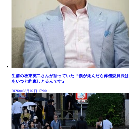
生前の板東英二さんが語っていた『僕が死んだら葬儀委員長は
あいつと約束しとるんです』
2026年08月02日 17:00