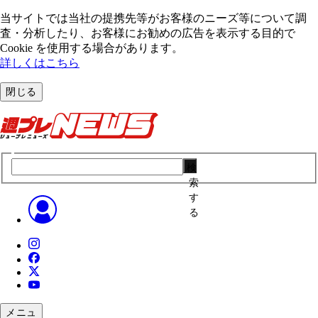
当サイトでは当社の提携先等がお客様のニーズ等について調
査・分析したり、お客様にお勧めの広告を表⽰する⽬的で
Cookie を使⽤する場合があります。
詳しくはこちら
閉じる
検
索
す
る
メニュ