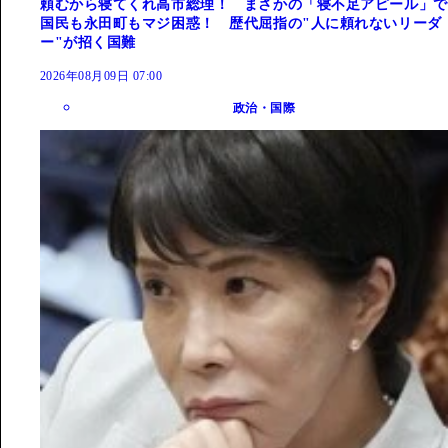
頼むから寝てくれ高市総理！ まさかの「寝不足アピール」で
国民も永田町もマジ困惑！ 歴代屈指の"人に頼れないリーダ
ー"が招く国難
2026年08月09日 07:00
政治・国際