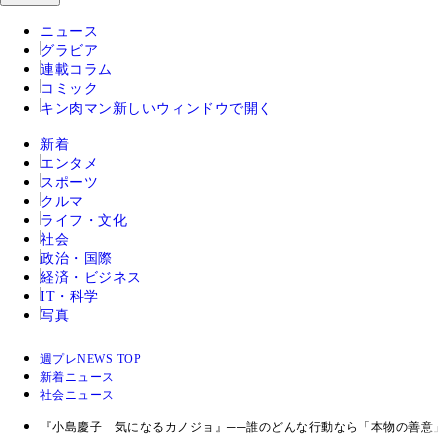
ニュース
グラビア
連載コラム
コミック
キン肉マン
新しいウィンドウで開く
新着
エンタメ
スポーツ
クルマ
ライフ・文化
社会
政治・国際
経済・ビジネス
IT・科学
写真
週プレNEWS TOP
新着ニュース
社会ニュース
『小島慶子 気になるカノジョ』──誰のどんな行動なら「本物の善意」だと