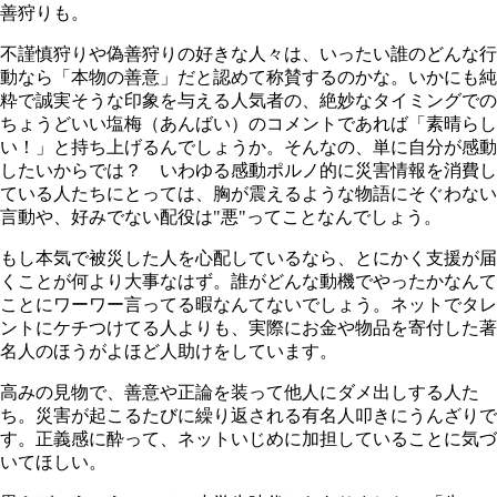
善狩りも。
不謹慎狩りや偽善狩りの好きな人々は、いったい誰のどんな行
動なら「本物の善意」だと認めて称賛するのかな。いかにも純
粋で誠実そうな印象を与える人気者の、絶妙なタイミングでの
ちょうどいい塩梅（あんばい）のコメントであれば「素晴らし
い！」と持ち上げるんでしょうか。そんなの、単に自分が感動
したいからでは？ いわゆる感動ポルノ的に災害情報を消費し
ている人たちにとっては、胸が震えるような物語にそぐわない
言動や、好みでない配役は"悪"ってことなんでしょう。
もし本気で被災した人を心配しているなら、とにかく支援が届
くことが何より大事なはず。誰がどんな動機でやったかなんて
ことにワーワー言ってる暇なんてないでしょう。ネットでタレ
ントにケチつけてる人よりも、実際にお金や物品を寄付した著
名人のほうがよほど人助けをしています。
高みの見物で、善意や正論を装って他人にダメ出しする人た
ち。災害が起こるたびに繰り返される有名人叩きにうんざりで
す。正義感に酔って、ネットいじめに加担していることに気づ
いてほしい。