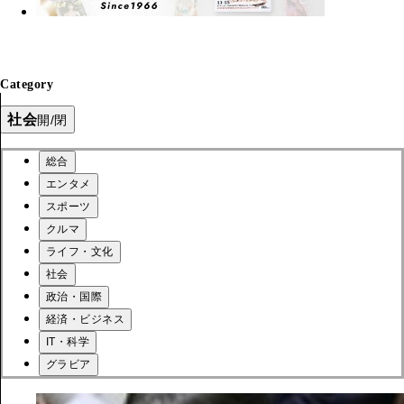
Category
社会
開/閉
総合
エンタメ
スポーツ
クルマ
ライフ・文化
社会
政治・国際
経済・ビジネス
IT・科学
グラビア