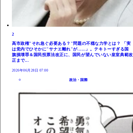
2
高市政権"それ急ぐ必要ある？"問題の不穏な力学とは？ 「実
は党内でひそかに"サナエ離れ"が......」。テキトーすぎる国
旗損壊罪＆国民投票法改正に、国民が望んでいない皇室典範改
正まで...
2026年06月28日 07:00
政治・国際