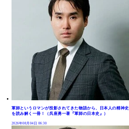
軍師というロマンが投影されてきた物語から、日本人の精神史
を読み解く一冊！（呉座勇一著『軍師の日本史』）
2026年08月04日 06:30