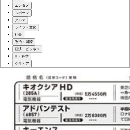
エンタメ
スポーツ
クルマ
ライフ・文化
社会
政治・国際
経済・ビジネス
IT・科学
グラビア