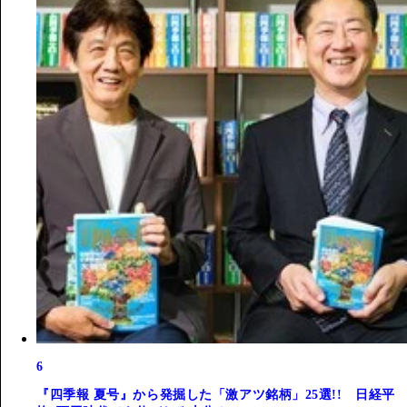
6
『四季報 夏号』から発掘した「激アツ銘柄」25選!! 日経平