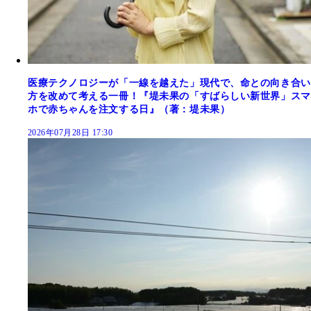
医療テクノロジーが「一線を越えた」現代で、命との向き合い
方を改めて考える一冊！『堤未果の「すばらしい新世界」スマ
ホで赤ちゃんを注文する日』（著：堤未果）
2026年07月28日 17:30