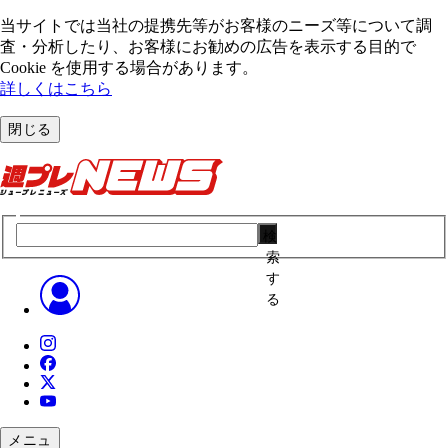
当サイトでは当社の提携先等がお客様のニーズ等について調
査・分析したり、お客様にお勧めの広告を表⽰する⽬的で
Cookie を使⽤する場合があります。
詳しくはこちら
閉じる
検
索
す
る
メニュ