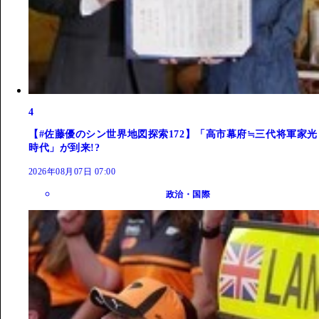
4
【#佐藤優のシン世界地図探索172】「高市幕府≒三代将軍家光
時代」が到来!?
2026年08月07日 07:00
政治・国際