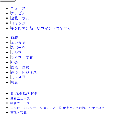
ニュース
グラビア
連載コラム
コミック
キン肉マン
新しいウィンドウで開く
新着
エンタメ
スポーツ
クルマ
ライフ・文化
社会
政治・国際
経済・ビジネス
IT・科学
写真
週プレNEWS TOP
新着ニュース
社会ニュース
コンビニのレシートを捨てると、防犯上とても危険なワケとは？
画像・写真