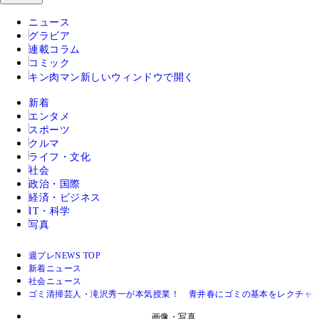
ニュース
グラビア
連載コラム
コミック
キン肉マン
新しいウィンドウで開く
新着
エンタメ
スポーツ
クルマ
ライフ・文化
社会
政治・国際
経済・ビジネス
IT・科学
写真
週プレNEWS TOP
新着ニュース
社会ニュース
ゴミ清掃芸人・滝沢秀一が本気授業！ 青井春にゴミの基本をレクチャ
画像・写真