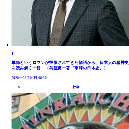
1
軍師というロマンが投影されてきた物語から、日本人の精神史
を読み解く一冊！（呉座勇一著『軍師の日本史』）
2026年08月04日 06:30
社会