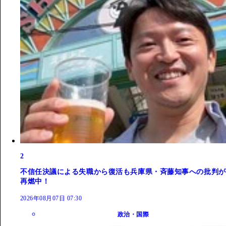
2
不信任決議による失職から復活も兵庫県・斉藤知事への批判が
再燃中！
2026年08月07日 07:30
政治・国際