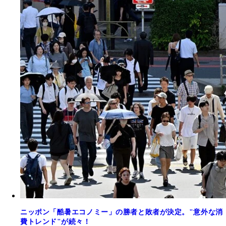
ニッポン「酷暑エコノミー」の勝者と敗者が決定。"意外な消
費トレンド"が続々！