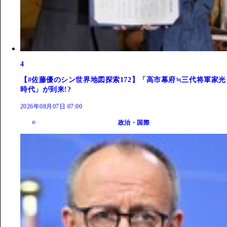
4
【#佐藤優のシン世界地図探索172】「高市幕府≒三代将軍家光
時代」が到来!?
2026年08月07日 07:00
政治・国際