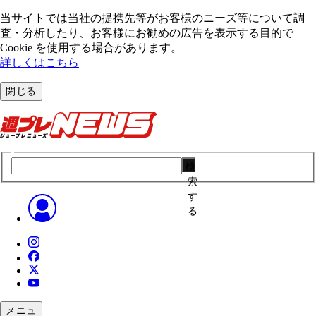
当サイトでは当社の提携先等がお客様のニーズ等について調
査・分析したり、お客様にお勧めの広告を表⽰する⽬的で
Cookie を使⽤する場合があります。
詳しくはこちら
閉じる
検
索
す
る
メニュ