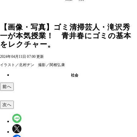
【画像・写真】ゴミ清掃芸人・滝沢秀
一が本気授業！ 青井春にゴミの基本
をレクチャー。
2024年04月11日 07:00 更新
イラスト／北村ヂン 撮影／関根弘康
社会
前へ
次へ