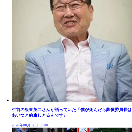
生前の板東英二さんが語っていた『僕が死んだら葬儀委員長は
あいつと約束しとるんです』
2026年08月02日 17:00