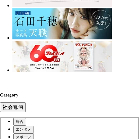
Category
社会
開/閉
総合
エンタメ
スポーツ