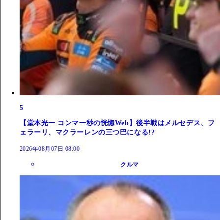
5
【堂本光一 コンマ一秒の恍惚Web】後半戦はメルセデス、フ
ェラーリ、マクラーレンの三つ巴になる!?
2026年08月07日 08:00
クルマ