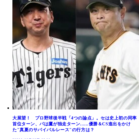
大展望！ プロ野球後半戦「4つの論点」。セは史上初の同率
首位ターン、パは鷹が独走ターン......優勝＆CS進出をかけ
た"真夏のサバイバルレース"の行方は？