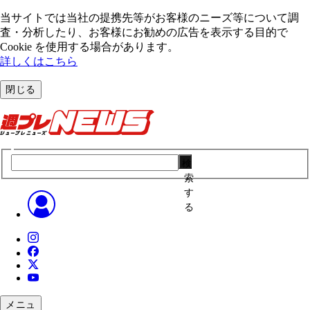
当サイトでは当社の提携先等がお客様のニーズ等について調
査・分析したり、お客様にお勧めの広告を表⽰する⽬的で
Cookie を使⽤する場合があります。
詳しくはこちら
閉じる
検
索
す
る
メニュ