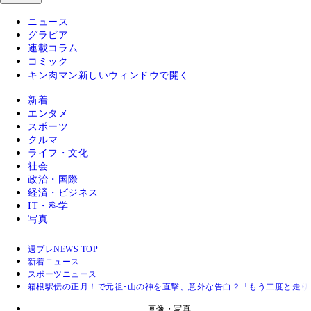
ニュース
グラビア
連載コラム
コミック
キン肉マン
新しいウィンドウで開く
新着
エンタメ
スポーツ
クルマ
ライフ・文化
社会
政治・国際
経済・ビジネス
IT・科学
写真
週プレNEWS TOP
新着ニュース
スポーツニュース
箱根駅伝の正月！で元祖･山の神を直撃、意外な告白？「もう二度と走り
画像・写真