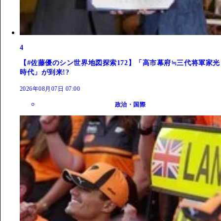
4
【#佐藤優のシン世界地図探索172】「高市幕府≒三代将軍家光
時代」が到来!?
2026年08月07日 07:00
政治・国際