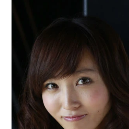
２年時に５区史上最多の１１人抜き。４年時には総
勝も経験した今井