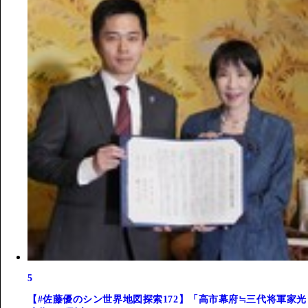
5
【#佐藤優のシン世界地図探索172】「高市幕府≒三代将軍家光