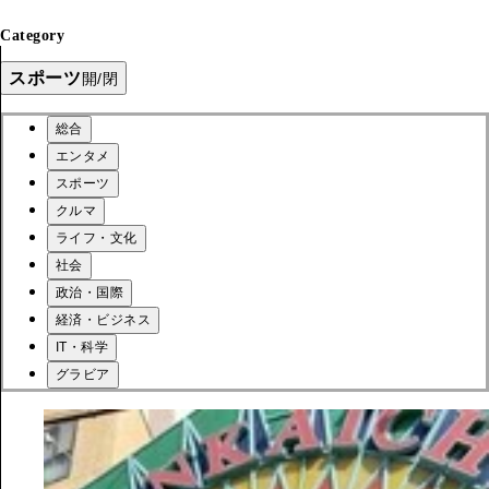
Category
スポーツ
開/閉
総合
エンタメ
スポーツ
クルマ
ライフ・文化
社会
政治・国際
経済・ビジネス
IT・科学
グラビア