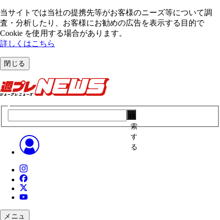
当サイトでは当社の提携先等がお客様のニーズ等について調
査・分析したり、お客様にお勧めの広告を表⽰する⽬的で
Cookie を使⽤する場合があります。
詳しくはこちら
閉じる
検
索
す
る
メニュ