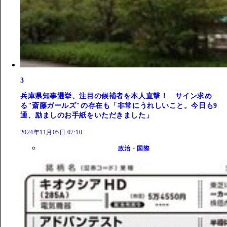
3
兵庫県知事選挙、注目の候補者を本人直撃！ サイン求め
る"斎藤ガールズ"の存在も「非常にうれしいこと。今日も9
通、励ましのお手紙をいただきました」
2024年11月05日 07:10
政治・国際