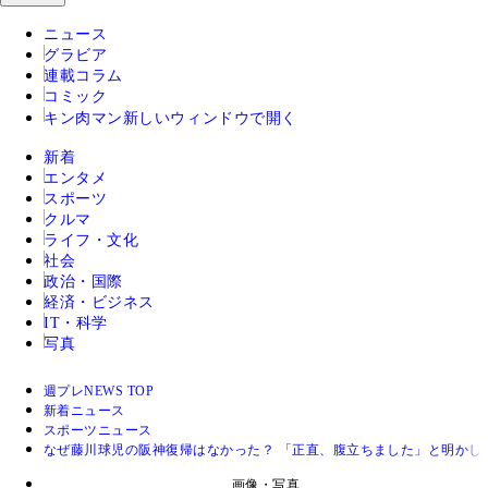
ニュース
グラビア
連載コラム
コミック
キン肉マン
新しいウィンドウで開く
新着
エンタメ
スポーツ
クルマ
ライフ・文化
社会
政治・国際
経済・ビジネス
IT・科学
写真
週プレNEWS TOP
新着ニュース
スポーツニュース
なぜ藤川球児の阪神復帰はなかった？ 「正直、腹立ちました」と明かし
画像・写真