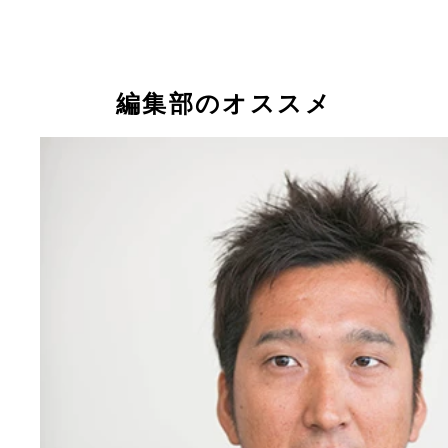
今年６月、独立リーグ・四国アイランドリーグｐｌ
インタビュアー･橋本清氏
の『高知ファイティングドッグス』で日本球界に復
した藤川球児
編集部のオススメ