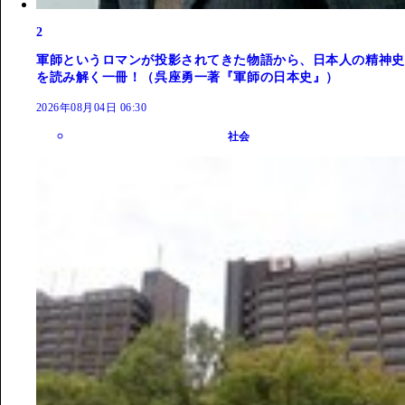
2
軍師というロマンが投影されてきた物語から、日本人の精神史
を読み解く一冊！（呉座勇一著『軍師の日本史』）
2026年08月04日 06:30
社会