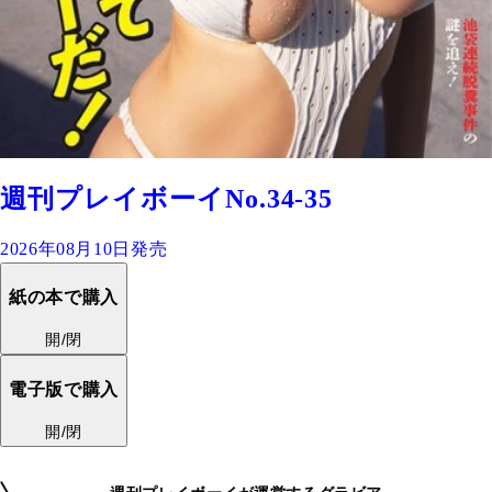
週刊プレイボーイNo.34-35
2026年08月10日発売
紙の本で購入
開/閉
電子版で購入
開/閉