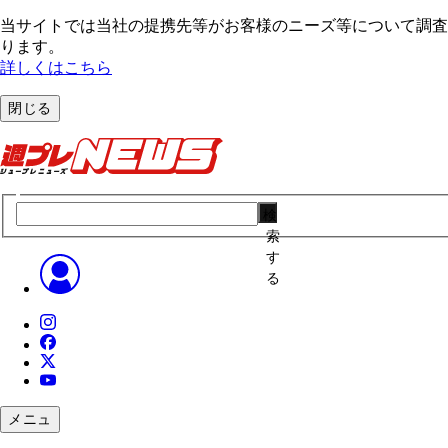
当サイトでは当社の提携先等がお客様のニーズ等について調査・
ります。
詳しくはこちら
閉じる
検
索
す
る
メニュ