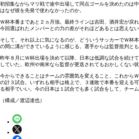
初招集ながらマリ戦で途中出場して同点ゴールを決めたのは中
はなぜ彼を先発で使わなかったのか。
Ｗ杯本番まであと２ヵ月強。最終ラインは吉田、酒井宏が戻れ
今回選ばれたメンバーとの力の差がそれほどあるとは思えない
そして、それ以上に気になるのが、どういうサッカーでＷ杯本
の間に溝ができているように感じる。選手からは監督批判とも
昨年８月にＷ杯出場を決めて以降、日本は低調な試合を続けて
していた。欧州や南米なら監督が更迭されてもおかしくない状
今からできることはチームの雰囲気を変えること。これからＷ
の計３試合。いずれも相手は格上で、３連敗で本番を迎える可
る相手でいい。今の日本は１試合でも多く試合をして、チーム
（構成／渡辺達也）