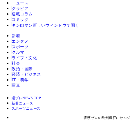
ニュース
グラビア
連載コラム
コミック
キン肉マン
新しいウィンドウで開く
新着
エンタメ
スポーツ
クルマ
ライフ・文化
社会
政治・国際
経済・ビジネス
IT・科学
写真
週プレNEWS TOP
新着ニュース
スポーツニュース
収穫ゼロの欧州遠征にセルジ