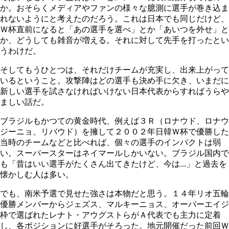
か。おそらくメディアやファンの様々な臆測に選手が巻き込ま
れないようにと考えたのだろう。これは日本でも同じだけど、
Ｗ杯直前になると「あの選手を選べ」とか「あいつを外せ」と
か、どうしても雑音が増える。それに対して先手を打ったとい
うわけだ。
そしてもうひとつは、それだけチームが充実し、出来上がって
いるということ。攻撃陣はどの選手も決め手に欠き、いまだに
新しい選手を試さなければいけない日本代表からすればうらや
ましい話だ。
ブラジルもかつての黄金時代、例えば３Ｒ（ロナウド、ロナウ
ジーニョ、リバウド）を擁して２００２年日韓Ｗ杯で優勝した
当時のチームなどと比べれば、個々の選手のインパクトは弱
い。スーパースターはネイマールしかいない。ブラジル国内で
も「昔はいい選手がたくさん出てきたけど、今は...」と過去を
懐かしむ人は多い。
でも、南米予選で見せた強さは本物だと思う。１４年リオ五輪
優勝メンバーからジェズス、マルキーニョス、オーバーエイジ
枠で選ばれたレナト・アウグストらがＡ代表でも主力に定着
し、各ポジションに好選手がそろった。地元開催だった前回Ｗ