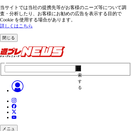
当サイトでは当社の提携先等がお客様のニーズ等について調
査・分析したり、お客様にお勧めの広告を表⽰する⽬的で
Cookie を使⽤する場合があります。
詳しくはこちら
閉じる
検
索
す
る
メニュ