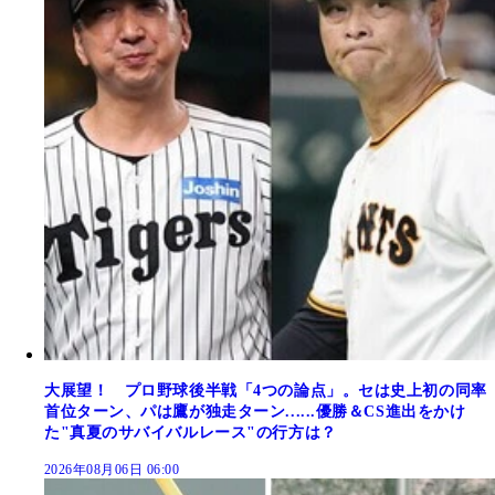
大展望！ プロ野球後半戦「4つの論点」。セは史上初の同率
首位ターン、パは鷹が独走ターン......優勝＆CS進出をかけ
た"真夏のサバイバルレース"の行方は？
2026年08月06日 06:00