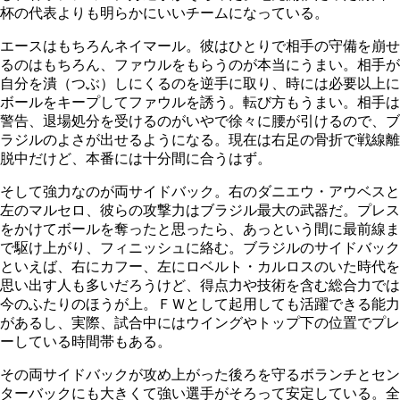
杯の代表よりも明らかにいいチームになっている。
エースはもちろんネイマール。彼はひとりで相手の守備を崩せ
るのはもちろん、ファウルをもらうのが本当にうまい。相手が
自分を潰（つぶ）しにくるのを逆手に取り、時には必要以上に
ボールをキープしてファウルを誘う。転び方もうまい。相手は
警告、退場処分を受けるのがいやで徐々に腰が引けるので、ブ
ラジルのよさが出せるようになる。現在は右足の骨折で戦線離
脱中だけど、本番には十分間に合うはず。
そして強力なのが両サイドバック。右のダニエウ・アウベスと
左のマルセロ、彼らの攻撃力はブラジル最大の武器だ。プレス
をかけてボールを奪ったと思ったら、あっという間に最前線ま
で駆け上がり、フィニッシュに絡む。ブラジルのサイドバック
といえば、右にカフー、左にロベルト・カルロスのいた時代を
思い出す人も多いだろうけど、得点力や技術を含む総合力では
今のふたりのほうが上。ＦＷとして起用しても活躍できる能力
があるし、実際、試合中にはウイングやトップ下の位置でプレ
ーしている時間帯もある。
その両サイドバックが攻め上がった後ろを守るボランチとセン
ターバックにも大きくて強い選手がそろって安定している。全