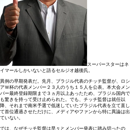
スーパースターはネ
イマールしかいないと語るセルジオ越後氏。
異例の早期発表だ。先月、ブラジル代表のチッチ監督が、ロシ
アＷ杯の代表メンバー２３人のうち１５人を公表。本大会メン
バー最終登録期限まで３ヵ月以上あったため、ブラジル国内で
も驚きを持って受け止められた。でも、チッチ監督は就任以
降、それまで南米予選で低迷していたブラジル代表を立て直し
て首位通過させただけに、メディアやファンから特に異論は出
ていない。
では、なぜチッチ監督は早々とメンバー発表に踏み切ったの