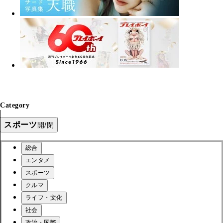
Category
スポーツ
開/閉
総合
エンタメ
スポーツ
クルマ
ライフ・文化
社会
政治・国際