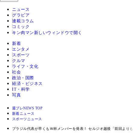
ニュース
グラビア
連載コラム
コミック
キン肉マン
新しいウィンドウで開く
新着
エンタメ
スポーツ
クルマ
ライフ・文化
社会
政治・国際
経済・ビジネス
IT・科学
写真
週プレNEWS TOP
新着ニュース
スポーツニュース
ブラジル代表が早くもＷ杯メンバーを発表！ セルジオ越後「前回よりも