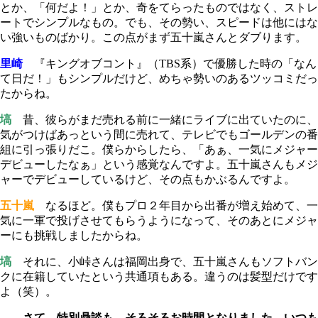
とか、「何だよ！」とか、奇をてらったものではなく、ストレ
ートでシンプルなもの。でも、その勢い、スピードは他にはな
い強いものばかり。この点がまず五十嵐さんとダブります。
里崎
『キングオブコント』（TBS系）で優勝した時の「なん
て日だ！」もシンプルだけど、めちゃ勢いのあるツッコミだっ
たからね。
塙
昔、彼らがまだ売れる前に一緒にライブに出ていたのに、
気がつけばあっという間に売れて、テレビでもゴールデンの番
組に引っ張りだこ。僕らからしたら、「あぁ、一気にメジャー
デビューしたなぁ」という感覚なんですよ。五十嵐さんもメジ
ャーでデビューしているけど、その点もかぶるんですよ。
五十嵐
なるほど。僕もプロ２年目から出番が増え始めて、一
気に一軍で投げさせてもらうようになって、そのあとにメジャ
ーにも挑戦しましたからね。
塙
それに、小峠さんは福岡出身で、五十嵐さんもソフトバン
クに在籍していたという共通項もある。違うのは髪型だけです
よ（笑）。
――さて、特別鼎談も、そろそろお時間となりました。いつも