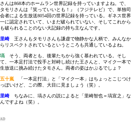
さんは868本のホームラン世界記録を持っていますよね。で、
タモリさんは『笑っていいとも！』（フジテレビ）で、単独司
会者による生放送8054回の世界記録を持っている。ギネス世界
一に認定されていて、いまだ破られていない、そしてこれから
も破られることのない大記録の持ち主なんです。
里崎
王さんもタモリさんも謙虚で物静かな人柄で、みんなか
らリスペクトされているというところも共通しているよね。
塙
そう、両者とも、後輩たちから強く慕われている。そし
て、一本足打法で投手と対峙し続けた王さんと、マイク一本で
生放送に挑み続けたタモさん。両者の姿はかぶるでしょ？
五十嵐
「一本足打法」と「マイク一本」はちょっとこじつけ
っぽいけど、この際、大目に見ましょう（笑）。
里崎
ちなみに、塙さんの説によると「里崎智也＝塙宣之」な
んですよね（笑）。