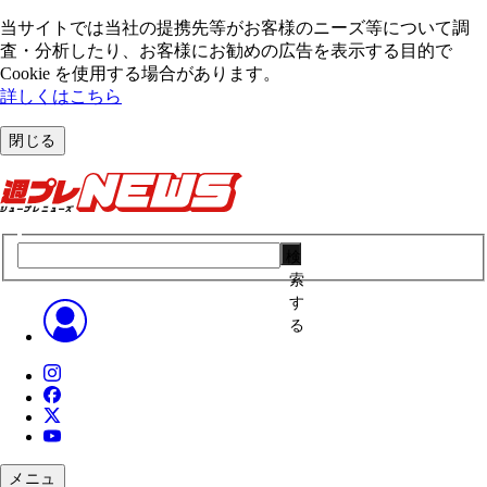
当サイトでは当社の提携先等がお客様のニーズ等について調
査・分析したり、お客様にお勧めの広告を表⽰する⽬的で
Cookie を使⽤する場合があります。
詳しくはこちら
閉じる
検
索
す
る
メニュ