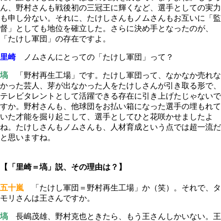
ん、野村さんも戦後初の三冠王に輝くなど、選手としての実力
も申し分ない。それに、たけしさんもノムさんもお互いに「監
督」としても地位を確立した。さらに決め手となったのが、
「たけし軍団」の存在ですよ。
里崎
ノムさんにとっての「たけし軍団」って？
塙
「野村再生工場」です。たけし軍団って、なかなか売れな
かった芸人、芽が出なかった人をたけしさんが引き取る形で、
テレビタレントとして活躍できる存在に引き上げたじゃないで
すか。野村さんも、他球団をお払い箱になった選手の埋もれて
いた才能を掘り起こして、選手としてひと花咲かせましたよ
ね。たけしさんもノムさんも、人材育成という点では超一流だ
と思いますね。
【「里崎＝塙」説、その理由は？】
五十嵐
「たけし軍団＝野村再生工場」か（笑）。それで、タ
モリさんは王さんですか。
塙
長嶋茂雄、野村克也ときたら、もう王さんしかいない。王