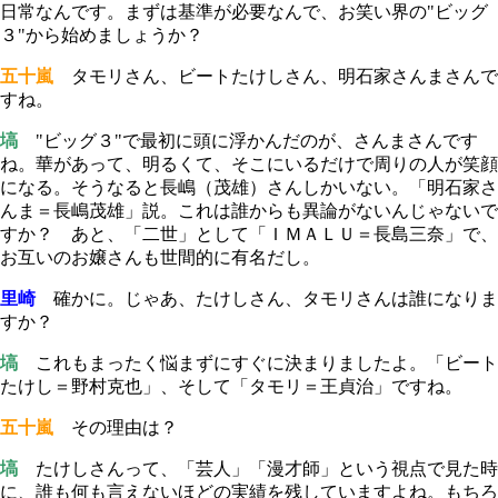
日常なんです。まずは基準が必要なんで、お笑い界の"ビッグ
３"から始めましょうか？
五十嵐
タモリさん、ビートたけしさん、明石家さんまさんで
すね。
塙
"ビッグ３"で最初に頭に浮かんだのが、さんまさんです
ね。華があって、明るくて、そこにいるだけで周りの人が笑顔
になる。そうなると長嶋（茂雄）さんしかいない。「明石家さ
んま＝長嶋茂雄」説。これは誰からも異論がないんじゃないで
すか？ あと、「二世」として「ＩＭＡＬＵ＝長島三奈」で、
お互いのお嬢さんも世間的に有名だし。
里崎
確かに。じゃあ、たけしさん、タモリさんは誰になりま
すか？
塙
これもまったく悩まずにすぐに決まりましたよ。「ビート
たけし＝野村克也」、そして「タモリ＝王貞治」ですね。
五十嵐
その理由は？
塙
たけしさんって、「芸人」「漫才師」という視点で見た時
に、誰も何も言えないほどの実績を残していますよね。もちろ