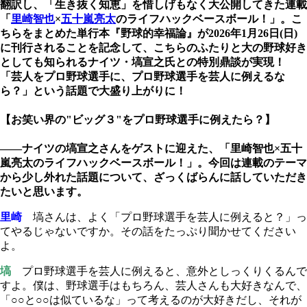
翻訳し、「生き抜く知恵」を惜しげもなく大公開してきた連載
「
里崎智也
×
五十嵐亮太
のライフハックベースボール！」。こ
ちらをまとめた単行本『野球的幸福論』が2026年1月26日(日)
に刊行されることを記念して、こちらのふたりと大の野球好き
としても知られるナイツ・塙宣之氏との特別鼎談が実現！
「芸人をプロ野球選手に、プロ野球選手を芸人に例えるな
ら？」という話題で大盛り上がりに！
【お笑い界の"ビッグ３"をプロ野球選手に例えたら？】
――ナイツの塙宣之さんをゲストに迎えた、「里崎智也×五十
嵐亮太のライフハックベースボール！」。今回は連載のテーマ
から少し外れた話題について、ざっくばらんに話していただき
たいと思います。
里崎
塙さんは、よく「プロ野球選手を芸人に例えると？」っ
てやるじゃないですか。その話をたっぷり聞かせてください
よ。
塙
プロ野球選手を芸人に例えると、意外としっくりくるんで
すよ。僕は、野球選手はもちろん、芸人さんも大好きなんで、
「○○と○○は似ているな」って考えるのが大好きだし、それが