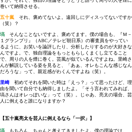
すか。それで、独自の理論をとうとうと語って周りの人を煙に
巻いて納得させる。
五十嵐
それ、褒めてないよ。遠回しにディスってないですか
（笑）？
塙
そんなことないですよ、褒めてます。僕の場合も、『Ｍ－
１グランプリ』（ABC／テレビ朝日系）の審査員をやってい
るように、お笑いを論評したり、分析したりするのが大好きな
んですよ。で、独自理論をもっともらしくまくし立てること
で、周りの人を煙に巻く。芸風が似ているんですよね。里崎さ
んが解説している姿を見ると、「あぁ、オレもこんな感じなん
だろうな」って、親近感がわくんですよね（笑）。
里崎
初めてそれを聞いた時は「えっ？」って思ったけど、理
由を聞いて自分でも納得しましたよ。「そう言われてみれば、
塙さんはオレっぽいな」って（笑）。じゃあ、亮太の場合、芸
人に例えると誰になりますか？
【五十嵐亮太を芸人に例えるなら「一択」】
塙
もちろん、ちゃんと考えてきましたよ。僕の理論では、