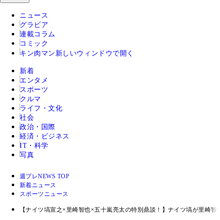
ニュース
グラビア
連載コラム
コミック
キン肉マン
新しいウィンドウで開く
新着
エンタメ
スポーツ
クルマ
ライフ・文化
社会
政治・国際
経済・ビジネス
IT・科学
写真
週プレNEWS TOP
新着ニュース
スポーツニュース
【ナイツ塙宣之×里崎智也×五十嵐亮太の特別鼎談！】ナイツ塙が里崎智