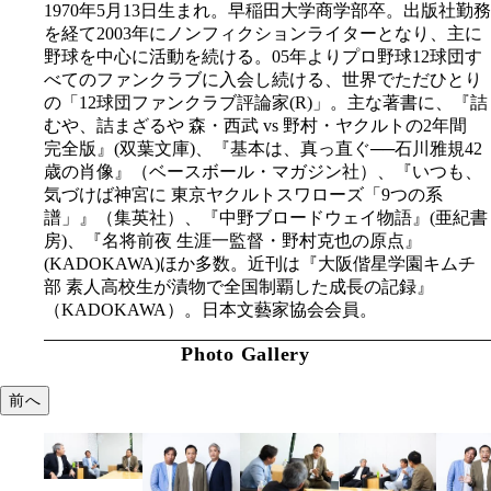
1970年5月13日生まれ。早稲田大学商学部卒。出版社勤務
を経て2003年にノンフィクションライターとなり、主に
野球を中心に活動を続ける。05年よりプロ野球12球団す
べてのファンクラブに入会し続ける、世界でただひとり
の「12球団ファンクラブ評論家(R)」。主な著書に、『詰
むや、詰まざるや 森・西武 vs 野村・ヤクルトの2年間
完全版』(双葉文庫)、『基本は、真っ直ぐ──石川雅規42
歳の肖像』（ベースボール・マガジン社）、『いつも、
気づけば神宮に 東京ヤクルトスワローズ「9つの系
譜」』（集英社）、『中野ブロードウェイ物語』(亜紀書
房)、『名将前夜 生涯一監督・野村克也の原点』
(KADOKAWA)ほか多数。近刊は『大阪偕星学園キムチ
部 素人高校生が漬物で全国制覇した成長の記録』
（KADOKAWA）。日本文藝家協会会員。
Photo Gallery
前へ