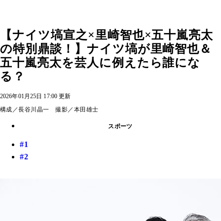
【ナイツ塙宣之×里崎智也×五十嵐亮太
の特別鼎談！】ナイツ塙が里崎智也＆
五十嵐亮太を芸人に例えたら誰にな
る？
2026年01月25日 17:00 更新
構成／長谷川晶一 撮影／本田雄士
スポーツ
#1
#2