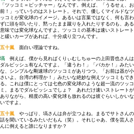
「ツッコミ＝ピッチャー」なんです。例えば、「うるせぇ、お
前！」っていうのはストレート。それで、優しくマイルドなツ
ッコミが変化球のイメージ。あるいは言葉ではなく、何も言わ
ずに頭を叩いたり、黙ったまま蹴りを入れたりするのも、ある
意味では変化球なんですよ。ツッコミの基本は速いストレート
と緩いカーブがあれば、十分成り立つんです。
五十嵐
面白い理論ですね。
塙
例えば、僕から見ればくりぃむしちゅーの上田晋也さんは
ダルビッシュ有なんですよ。「違うわ！」「バカか！」みたい
な、シンプルな剛速球のツッコミがありつつ、「お前は器が小
さいよ。台湾の料理か！」みたいな絶妙な例えツッコミもでき
る。これは僕にとっては七色の変化球のような超一流のツッコ
ミ。まるでダルビッシュでしょ？ あれだけ速いストレートが
ありながら、精度の高い変化球も放れるのは彼ぐらいしかいな
いですよ。
五十嵐
やっぱり、塙さんは弁が立つよね。まるでサトさんの
話を聞いているみたいだもん（笑）。それじゃあ、僕を芸人さ
んに例えると誰になりますか？