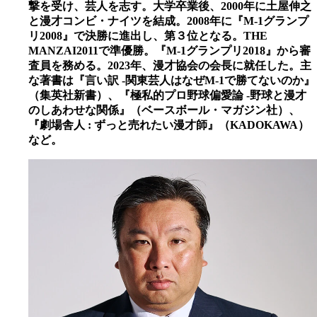
撃を受け、芸人を志す。大学卒業後、2000年に土屋伸之
と漫才コンビ・ナイツを結成。2008年に『M-1グランプ
リ2008』で決勝に進出し、第３位となる。THE
MANZAI2011で準優勝。『M-1グランプリ2018』から審
査員を務める。2023年、漫才協会の会長に就任した。主
な著書は『言い訳 -関東芸人はなぜM-1で勝てないのか』
（集英社新書）、『極私的プロ野球偏愛論 -野球と漫才
のしあわせな関係』（ベースボール・マガジン社）、
『劇場舎人 : ずっと売れたい漫才師』（KADOKAWA）
など。