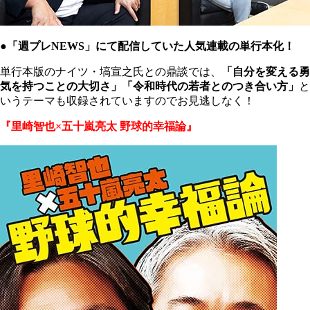
●「週プレNEWS」にて配信していた人気連載の単行本化！
単行本版のナイツ・塙宣之氏との鼎談では、
「自分を変える勇
気を持つことの大切さ」「令和時代の若者とのつき合い方」
と
いうテーマも収録されていますのでお見逃しなく！
『里崎智也×五十嵐亮太 野球的幸福論』