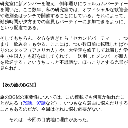
研究室に新メンバーを迎え、例年通りにウェルカムパーティー
を開いた。ここ数年、私の研究室では、オフィシャルな歓迎会
や送別会はランチで開催することにしている。それによって、
勤務時間が夕方までの室員もパーティーに参加できるように、
という配慮である。
そしてもちろん、夕方を過ぎたら「セカンドパーティー」、つ
まり「飲み会」もやる。ここには、つい数日前に転職したばか
りのスタッフ（アメリカ人）や、大学院を修了して就職した学
生（中国人）も顔を出してくれて、「送別したメンバーが新人
を歓迎する」というちょっと不思議な、ほっこりとする光景が
見られた。
【次の旅のBGM】
旅のBGMの重要性については、この連載でも何度か触れたこ
とがある（
79話
、
97話
など）。いつもなら選曲に悩んだりする
こともあるのだが、今回はそれに悩む必要がない。
――それは、今回の目的地に理由があった。