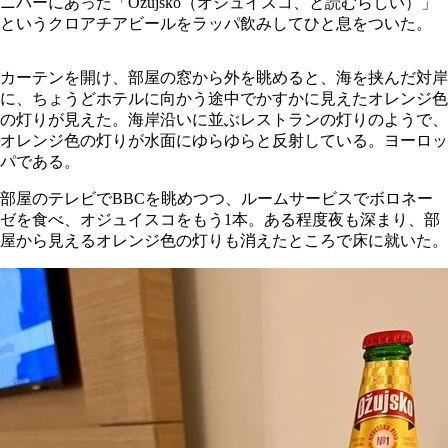
ニバーにあった「Ozujsko（オジュイスコ、と読むらしい）」
というクロアチアビールをラッパ飲みしてひと息をついた。
カーテンを開け、部屋の窓から外を眺めると、海を挟んだ対岸
に、ちょうどホテルに向かう途中でかすかに見えたオレンジ色
の灯りが見えた。海岸沿いに並ぶレストランの灯りのようで、
オレンジ色の灯りが水面にゆらゆらと反射している。ヨーロッ
パである。
部屋のテレビでBBCを眺めつつ、ルームサービスでボロネー
ゼを食べ、オジュイスコをもう1本。ある程度夜も深まり、部
屋から見えるオレンジ色の灯りも消えたところで床に就いた。