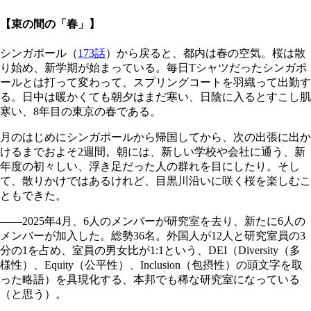
【束の間の「春」】
シンガポール（
173話
）から戻ると、都内は春の空気。桜は散
り始め、新学期が始まっている。毎日Tシャツだったシンガポ
ールとは打って変わって、スプリングコートを羽織って出勤す
る。日中は暖かくても朝夕はまだ寒い、日陰に入るとすこし肌
寒い、8年目の東京の春である。
月のはじめにシンガポールから帰国してから、次の出張に出か
けるまでおよそ2週間。朝には、新しい学校や会社に通う、新
年度の初々しい、浮き足だった人の群れを目にしたり。そし
て、散りかけではあるけれど、目黒川沿いに咲く桜を楽しむこ
ともできた。
――2025年4月、6人のメンバーが研究室を去り、新たに6人の
メンバーが加入した。総勢36名。外国人が12人と研究室員の3
分の1を占め、室員の男女比が1:1という、DEI（Diversity（多
様性）、Equity（公平性）、Inclusion（包摂性）の頭文字を取
った略語）を具現化する、本邦でも稀な研究室になっている
（と思う）。