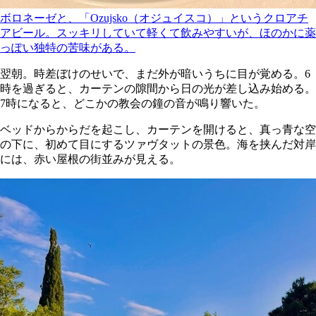
ボロネーゼと、「Ozujsko（オジュイスコ）」というクロアチ
アビール。スッキリしていて軽くて飲みやすいが、ほのかに薬
っぽい独特の苦味がある。
翌朝。時差ぼけのせいで、まだ外が暗いうちに目が覚める。6
時を過ぎると、カーテンの隙間から日の光が差し込み始める。
7時になると、どこかの教会の鐘の音が鳴り響いた。
ベッドからからだを起こし、カーテンを開けると、真っ青な空
の下に、初めて目にするツァヴタットの景色。海を挟んだ対岸
には、赤い屋根の街並みが見える。