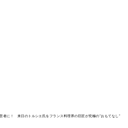
営者に！ 来日のトルシエ氏をフランス料理界の巨匠が究極の"おもてなし"