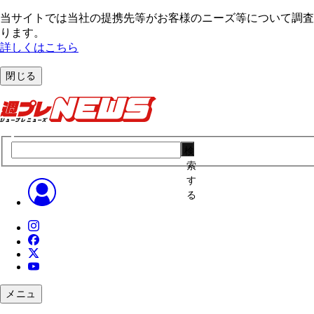
当サイトでは当社の提携先等がお客様のニーズ等について調査・
ります。
詳しくはこちら
閉じる
検
索
す
る
メニュ