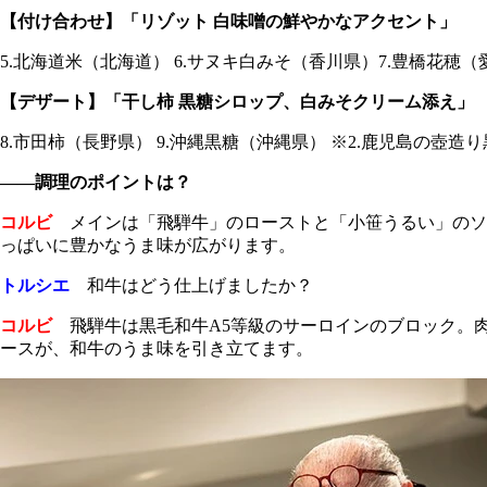
【付け合わせ】「リゾット 白味噌の鮮やかなアクセント」
5.北海道米（北海道） 6.サヌキ白みそ（香川県）7.豊橋花穂（
【デザート】「干し柿 黒糖シロップ、白みそクリーム添え」
8.市田柿（長野県） 9.沖縄黒糖（沖縄県） ※2.鹿児島の壺造
――調理のポイントは？
コルビ
メインは「飛騨牛」のローストと「小笹うるい」のソ
っぱいに豊かなうま味が広がります。
トルシエ
和牛はどう仕上げましたか？
コルビ
飛騨牛は黒毛和牛A5等級のサーロインのブロック。
ースが、和牛のうま味を引き立てます。