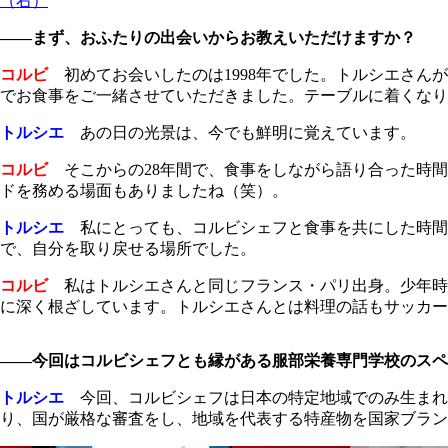
（右）
――まず、おふたりの出会いからお教えいただけますか？
コルビ
初めてお会いしたのは1998年でした。トルシエさん
でお食事をご一緒させていただきました。テーブルに着くなり
トルシエ
あの日の光景は、今でも鮮明に覚えています。
コルビ
そこからの28年間で、食事をしながら語り合った時間
ドを務める場面もありましたね（笑）。
トルシエ
私にとっても、コルビシェフと食事を共にした時間
で、自分を取り戻せる場所でした。
コルビ
私はトルシエさんと同じフランス・パリ出身。少年時
に深く根ざしています。トルシエさんとは料理の話もサッカー
――今回はコルビシェフとも縁がある服部栄養専門学校のスペ
トルシエ
今回、コルビシェフは日本の特定地域でのみ生まれる
り、国が厳格な審査をし、地域を代表する特産物を国家ブラン