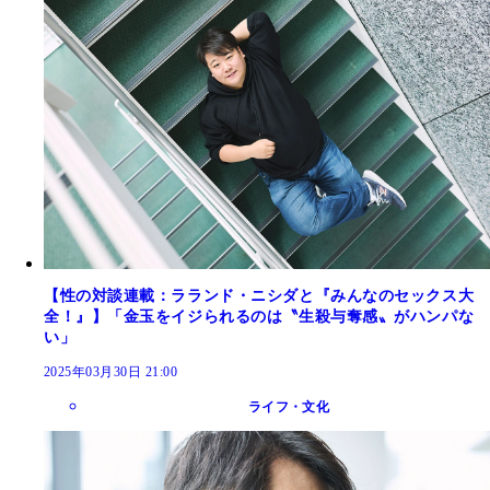
【性の対談連載：ラランド・ニシダと『みんなのセックス大
全！』】「金玉をイジられるのは〝生殺与奪感〟がハンパな
い」
2025年03月30日 21:00
ライフ・文化