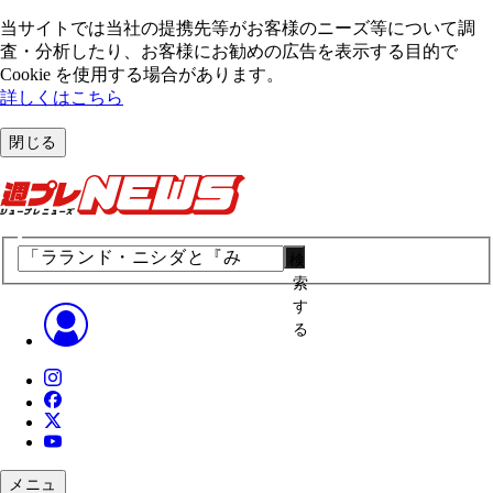
当サイトでは当社の提携先等がお客様のニーズ等について調
査・分析したり、お客様にお勧めの広告を表⽰する⽬的で
Cookie を使⽤する場合があります。
詳しくはこちら
閉じる
検
索
す
る
メニュ