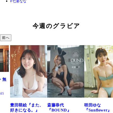
七瀬なな
今週のグラビア
前へ
た、
斎藤恭代
咲田ゆな
藤水咲桜『花
』
『BOUND』
『Sunflower』
だまり』