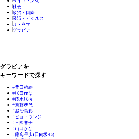
ライフ・文化
社会
政治・国際
経済・ビジネス
IT・科学
グラビア
グラビアを
キーワードで探す
豊田萌絵
咲田ゆな
藤水咲桜
斎藤恭代
鍛治島彩
ピョ・ウンジ
三園響子
山田かな
藤嶌果歩(日向坂46)