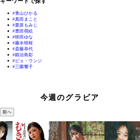
キーワードで探す
青山ひかる
真田まこと
栗原もみじ
豊田萌絵
咲田ゆな
藤水咲桜
斎藤恭代
鍛治島彩
ピョ・ウンジ
三園響子
今週のグラビア
前へ