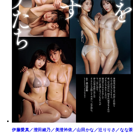
伊藤愛真／澄田綾乃／美澄衿依／山田かな／辻りりさ／なな茶