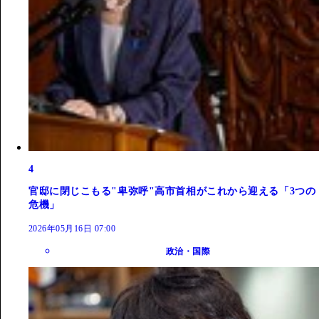
4
官邸に閉じこもる"卑弥呼"高市首相がこれから迎える「3つの
危機」
2026年05月16日 07:00
政治・国際