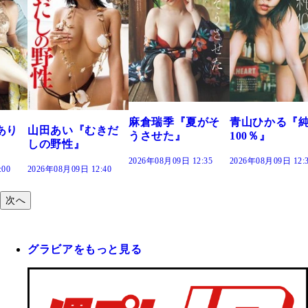
溝端 葵『もう
つの、あおい
で。』
2026年08月09日 12:
麻倉瑞季『夏がそ
青山ひかる『純度
きだ
うさせた』
100％』
2026年08月09日 12:35
2026年08月09日 12:30
:40
次へ
グラビアをもっと見る