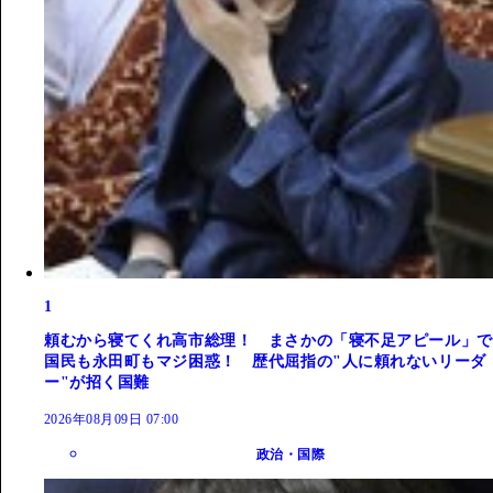
1
頼むから寝てくれ高市総理！ まさかの「寝不足アピール」で
国民も永田町もマジ困惑！ 歴代屈指の"人に頼れないリーダ
ー"が招く国難
2026年08月09日 07:00
政治・国際