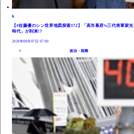
6
【#佐藤優のシン世界地図探索172】「高市幕府≒三代将軍家光
時代」が到来!?
2026年08月07日 07:00
政治・国際