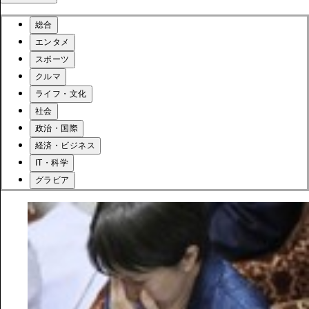
総合
エンタメ
スポーツ
クルマ
ライフ・文化
社会
政治・国際
経済・ビジネス
IT・科学
グラビア