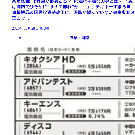
高市政権"それ急ぐ必要ある？"問題の不穏な力学とは？ 「実
は党内でひそかに"サナエ離れ"が......」。テキトーすぎる国
旗損壊罪＆国民投票法改正に、国民が望んでいない皇室典範改
正まで...
2026年06月28日 07:00
政治・国際