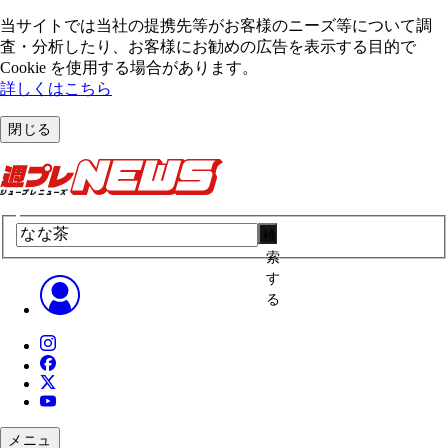
当サイトでは当社の提携先等がお客様のニーズ等について調
査・分析したり、お客様にお勧めの広告を表⽰する⽬的で
Cookie を使⽤する場合があります。
詳しくはこちら
閉じる
検
索
す
る
メニュ