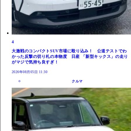
4
大激戦のコンパクトSUV市場に殴り込み！ 公道テストでわ
かった反撃の切り札の本物度 日産 「新型キックス」の走り
がマジで気持ち良すぎ！
2026年08月05日 11:30
クルマ