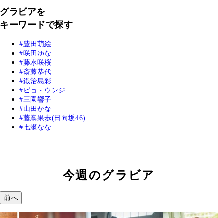
グラビアを
キーワードで探す
豊田萌絵
咲田ゆな
藤水咲桜
斎藤恭代
鍛治島彩
ピョ・ウンジ
三園響子
山田かな
藤嶌果歩(日向坂46)
七瀬なな
今週のグラビア
前へ