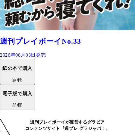
週刊プレイボーイNo.33
2026年08月03日発売
紙の本で購入
開/閉
電子版で購入
開/閉
週刊プレイボーイが運営するグラビア
コンテンツサイト『週プレ グラジャパ！』