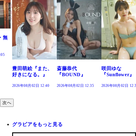
た、
斎藤恭代
咲田ゆな
藤水咲桜『花
』
『BOUND』
『Sunflower』
だまり』
:40
2026年08月02日 12:35
2026年08月02日 12:30
2026年08月02日 12:
次へ
グラビアをもっと見る