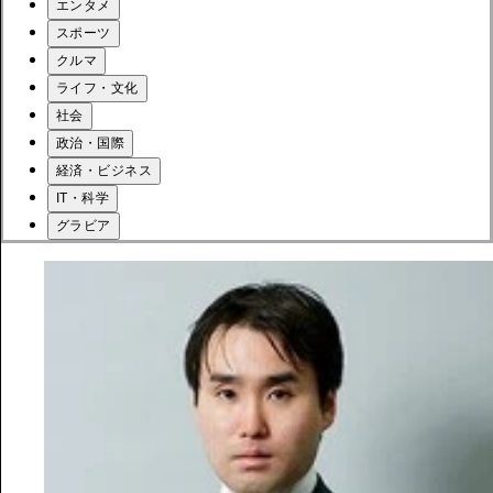
エンタメ
スポーツ
クルマ
ライフ・文化
社会
政治・国際
経済・ビジネス
IT・科学
グラビア