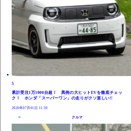
5
累計受注1万1000台超！ 異例の大ヒットEVを徹底チェッ
ク！ ホンダ「スーパーワン」の走りがクソ楽しい!!
2026年07月01日 11:30
クルマ