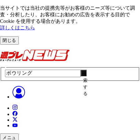
当サイトでは当社の提携先等がお客様のニーズ等について調
査・分析したり、お客様にお勧めの広告を表⽰する⽬的で
Cookie を使⽤する場合があります。
詳しくはこちら
閉じる
検
索
す
る
メニュ