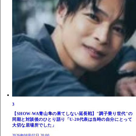
3
【SHOW-WA青山隼の果てしない延長戦】"調子乗り世代"の
同期と対談後のひとり語り「U-20代表は当時の自分にとって
大切な居場所でした」
2026年08月02日 20:00