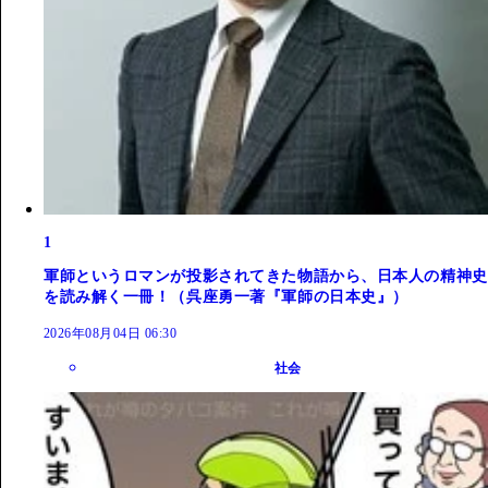
1
軍師というロマンが投影されてきた物語から、日本人の精神史
を読み解く一冊！（呉座勇一著『軍師の日本史』）
2026年08月04日 06:30
社会