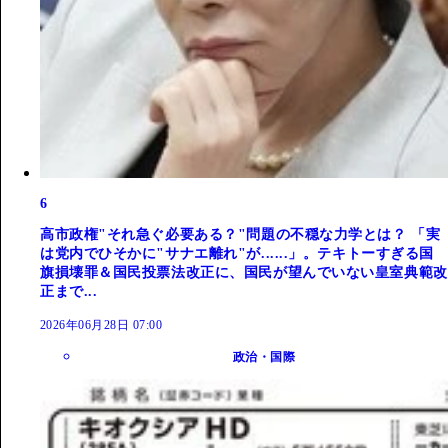
6
高市政権"それ急ぐ必要ある？"問題の不穏な力学とは？ 「実
は党内でひそかに"サナエ離れ"が......」。テキトーすぎる国
旗損壊罪＆国民投票法改正に、国民が望んでいない皇室典範改
正まで...
2026年06月28日 07:00
政治・国際