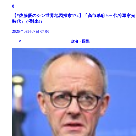
8
【#佐藤優のシン世界地図探索172】「高市幕府≒三代将軍家光
時代」が到来!?
2026年08月07日 07:00
政治・国際