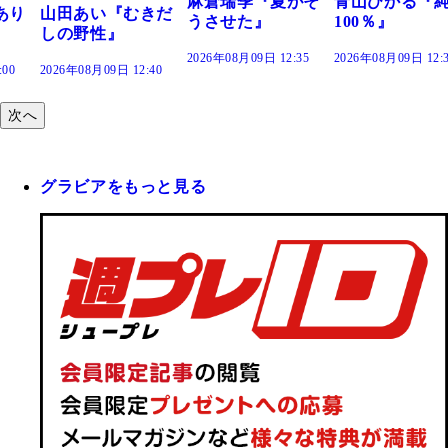
麻倉瑞季『夏がそ
青山ひかる『純度
きだ
うさせた』
100％』
2026年08月09日 12:35
2026年08月09日 12:30
:40
次へ
グラビアをもっと見る