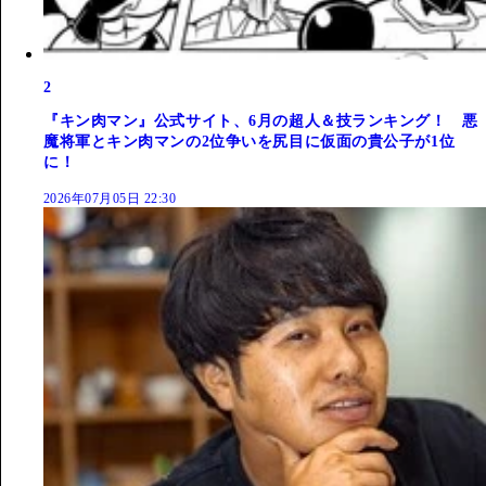
2
『キン肉マン』公式サイト、6月の超人＆技ランキング！ 悪
魔将軍とキン肉マンの2位争いを尻目に仮面の貴公子が1位
に！
2026年07月05日 22:30