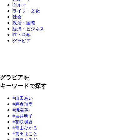
クルマ
ライフ・文化
社会
政治・国際
経済・ビジネス
IT・科学
グラビア
グラビアを
キーワードで探す
山田あい
麻倉瑞季
溝端葵
吉井明子
花咲楓香
青山ひかる
真田まこと
栗原もみじ