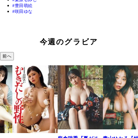
豊田萌絵
咲田ゆな
今週のグラビア
前へ
溝端 葵『もう
つの、あおい
で。』
2026年08月09日 12: