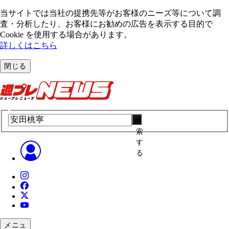
当サイトでは当社の提携先等がお客様のニーズ等について調
査・分析したり、お客様にお勧めの広告を表⽰する⽬的で
Cookie を使⽤する場合があります。
詳しくはこちら
閉じる
検
索
す
る
メニュ