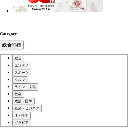
Category
総合
開/閉
総合
エンタメ
スポーツ
クルマ
ライフ・文化
社会
政治・国際
経済・ビジネス
IT・科学
グラビア