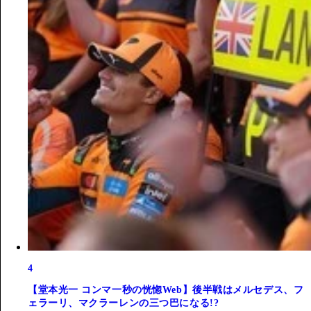
4
【堂本光一 コンマ一秒の恍惚Web】後半戦はメルセデス、フ
ェラーリ、マクラーレンの三つ巴になる!?