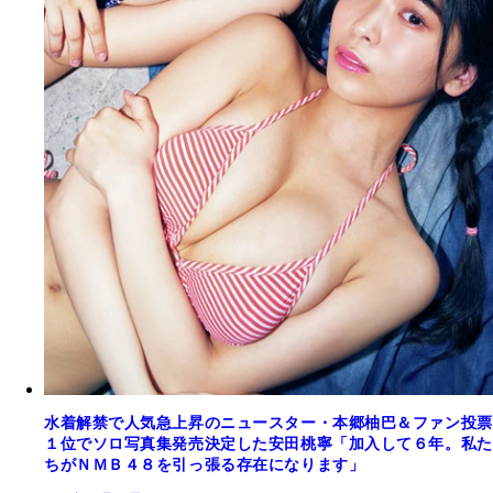
水着解禁で人気急上昇のニュースター・本郷柚巴＆ファン投票
１位でソロ写真集発売決定した安田桃寧「加入して６年。私た
ちがＮＭＢ４８を引っ張る存在になります」