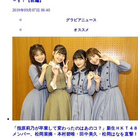
～す！【前編】
2019年09月07日 06:40
グラビアニュース
オススメ
「指原莉乃が卒業して変わったのはあのコ？」新生ＨＫＴ４８
メンバー、松岡菜摘・本村碧唯・田中美久・松岡はなを直撃！