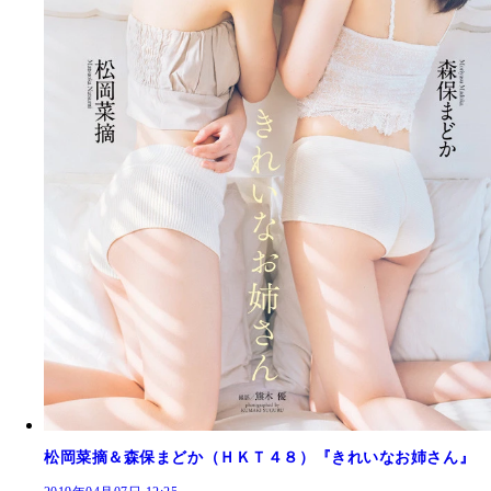
松岡菜摘＆森保まどか（ＨＫＴ４８）『きれいなお姉さん』