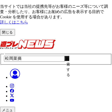
当サイトでは当社の提携先等がお客様のニーズ等について調
査・分析したり、お客様にお勧めの広告を表⽰する⽬的で
Cookie を使⽤する場合があります。
詳しくはこちら
閉じる
検
索
す
る
メニュ