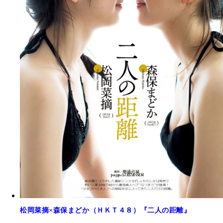
松岡菜摘×森保まどか（ＨＫＴ４８）『二人の距離』