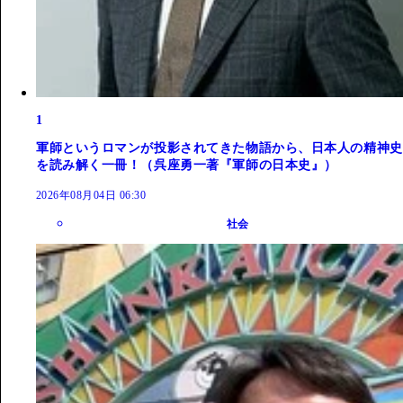
1
軍師というロマンが投影されてきた物語から、日本人の精神史
を読み解く一冊！（呉座勇一著『軍師の日本史』）
2026年08月04日 06:30
社会