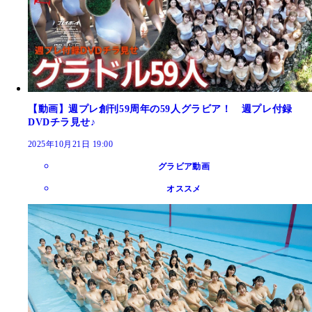
【動画】週プレ創刊59周年の59人グラビア！ 週プレ付録
DVDチラ見せ♪
2025年10月21日 19:00
グラビア動画
オススメ