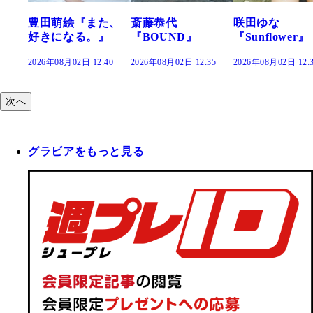
た、
斎藤恭代
咲田ゆな
藤水咲桜『花
』
『BOUND』
『Sunflower』
だまり』
:40
2026年08月02日 12:35
2026年08月02日 12:30
2026年08月02日 12:
次へ
グラビアをもっと見る