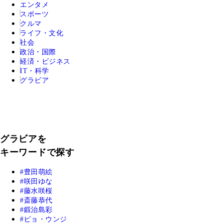
エンタメ
スポーツ
クルマ
ライフ・文化
社会
政治・国際
経済・ビジネス
IT・科学
グラビア
グラビアを
キーワードで探す
豊田萌絵
咲田ゆな
藤水咲桜
斎藤恭代
鍛治島彩
ピョ・ウンジ