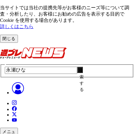
当サイトでは当社の提携先等がお客様のニーズ等について調
査・分析したり、お客様にお勧めの広告を表⽰する⽬的で
Cookie を使⽤する場合があります。
詳しくはこちら
閉じる
検
索
す
る
メニュ