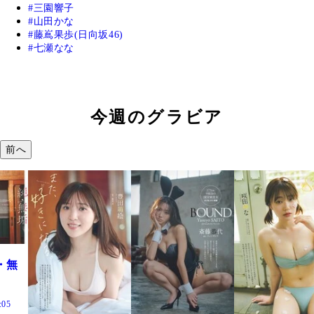
三園響子
山田かな
藤嶌果歩(日向坂46)
七瀬なな
今週のグラビア
前へ