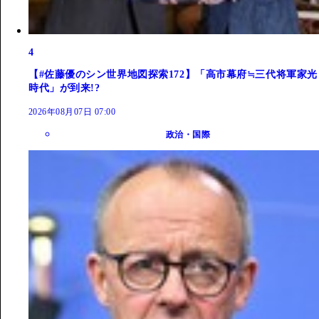
4
【#佐藤優のシン世界地図探索172】「高市幕府≒三代将軍家光
時代」が到来!?
2026年08月07日 07:00
政治・国際