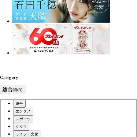
Category
総合
開/閉
総合
エンタメ
スポーツ
クルマ
ライフ・文化