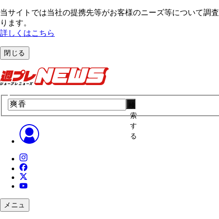
当サイトでは当社の提携先等がお客様のニーズ等について調査・
ります。
詳しくはこちら
閉じる
検
索
す
る
メニュ