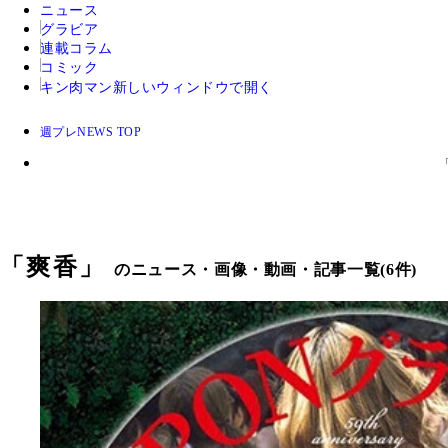
ニュース
グラビア
連載コラム
コミック
キン肉マン
新しいウィンドウで開く
週プレNEWS TOP
「
爽香
」
のニュース・画像・動画・記事一覧(6件)