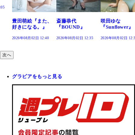
た、
斎藤恭代
咲田ゆな
藤水咲桜『花
』
『BOUND』
『Sunflower』
だまり』
:40
2026年08月02日 12:35
2026年08月02日 12:30
2026年08月02日 12:
次へ
グラビアをもっと見る