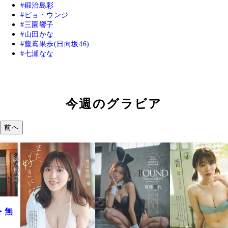
鍛治島彩
ピョ・ウンジ
三園響子
山田かな
藤嶌果歩(日向坂46)
七瀬なな
今週のグラビア
前へ