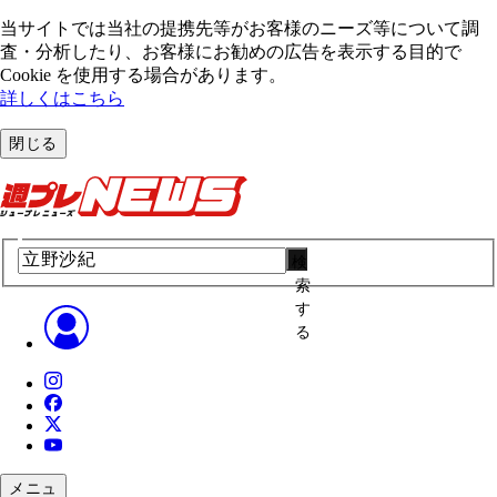
当サイトでは当社の提携先等がお客様のニーズ等について調
査・分析したり、お客様にお勧めの広告を表⽰する⽬的で
Cookie を使⽤する場合があります。
詳しくはこちら
閉じる
検
索
す
る
メニュ