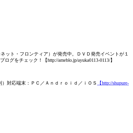
ーネット・フロンティア）が発売中。ＤＶＤ発売イベントが１
p://ameblo.jp/ayuka0113-0113/】
別）対応端末：ＰＣ／Ａｎｄｒｏｉｄ／ｉＯＳ
【http://shupure-