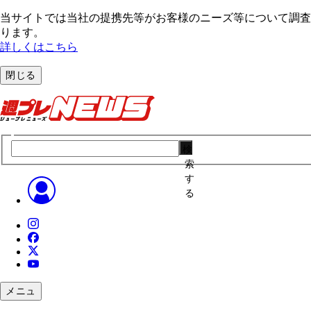
当サイトでは当社の提携先等がお客様のニーズ等について調査・
ります。
詳しくはこちら
閉じる
検
索
す
る
メニュ