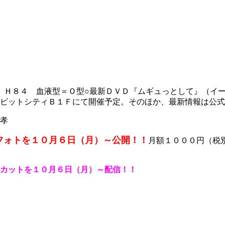
９ Ｈ８４ 血液型＝Ｏ型○最新ＤＶＤ『ムギュっとして』（イ
Ｂ１Ｆにて開催予定。そのほか、最新情報は公式ブログをチェック！【htt
孝
フォトを
１０月６日（月）～
公開！！
月額１０００円（税
カットを
１０月６日（月）～配信！！