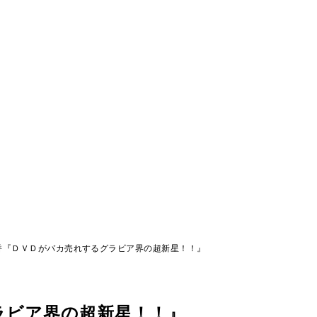
香『ＤＶＤがバカ売れするグラビア界の超新星！！』
ラビア界の超新星！！』