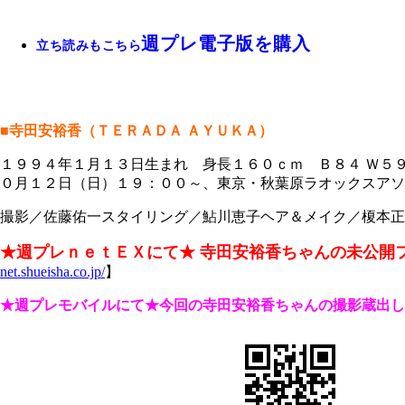
週プレ電子版を購入
立ち読みもこちら
■寺田安裕香（ＴＥＲＡＤＡ ＡＹＵＫＡ）
１９９４年１月１３日生まれ 身長１６０ｃｍ Ｂ８４ Ｗ５
０月１２日（日）１９：００～、東京・秋葉原ラオックスアソビットシティ
撮影／佐藤佑一スタイリング／鮎川恵子ヘア＆メイク／榎本正
★週プレｎｅｔＥＸにて★
寺田安裕香ちゃんの未公開
net.shueisha.co.jp/
】
★週プレモバイルにて★今回の寺田安裕香ちゃんの撮影蔵出し