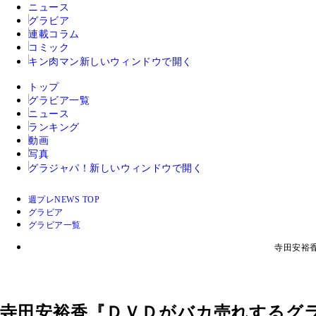
ニュース
グラビア
連載コラム
コミック
キン肉マン
新しいウィンドウで開く
トップ
グラビア一覧
ニュース
ランキング
動画
写真
グラジャパ！
新しいウィンドウで開く
週プレNEWS TOP
グラビア
グラビア一覧
寺田安裕
寺田安裕香『ＤＶＤがバカ売れするグ