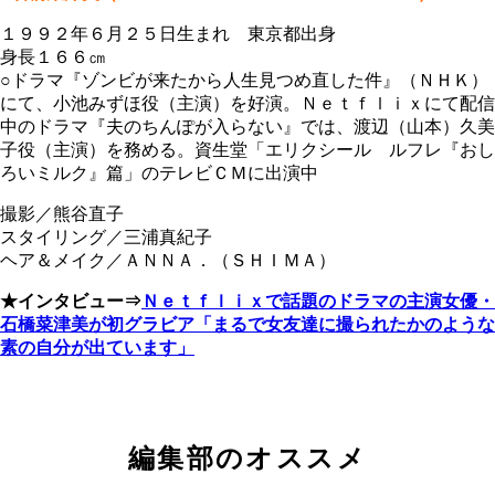
１９９２年６月２５日生まれ 東京都出身
身長１６６㎝
○ドラマ『ゾンビが来たから人生見つめ直した件』（ＮＨＫ）
にて、小池みずほ役（主演）を好演。Ｎｅｔｆｌｉｘにて配信
中のドラマ『夫のちんぽが入らない』では、渡辺（山本）久美
子役（主演）を務める。資生堂「エリクシール ルフレ『おし
ろいミルク』篇」のテレビＣＭに出演中
撮影／熊谷直子
スタイリング／三浦真紀子
ヘア＆メイク／ＡＮＮＡ．（ＳＨＩＭＡ）
★インタビュー⇒
Ｎｅｔｆｌｉｘで話題のドラマの主演女優・
石橋菜津美が初グラビア「まるで女友達に撮られたかのような
素の自分が出ています」
編集部のオススメ