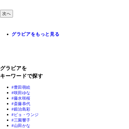
次へ
グラビアをもっと見る
グラビアを
キーワードで探す
豊田萌絵
咲田ゆな
藤水咲桜
斎藤恭代
鍛治島彩
ピョ・ウンジ
三園響子
山田かな