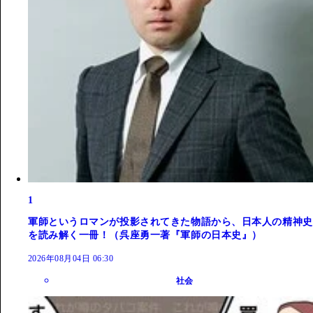
1
軍師というロマンが投影されてきた物語から、日本人の精神史
を読み解く一冊！（呉座勇一著『軍師の日本史』）
2026年08月04日 06:30
社会