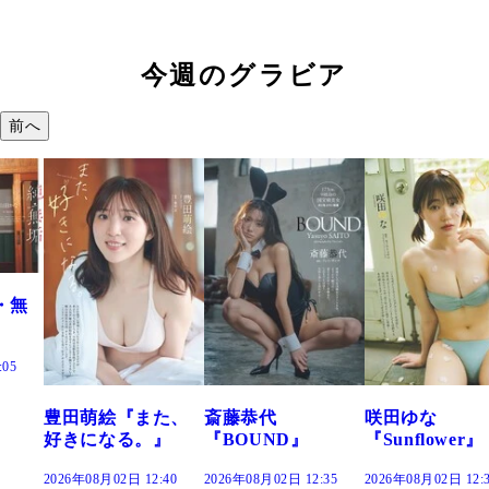
今週のグラビア
前へ
た、
斎藤恭代
咲田ゆな
藤水咲桜『花
』
『BOUND』
『Sunflower』
だまり』
:40
2026年08月02日 12:35
2026年08月02日 12:30
2026年08月02日 12: