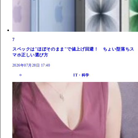
7
スペックは"ほぼそのまま"で値上げ回避！ ちょい型落ちス
マホ正しい選び方
2026年07月28日 17:40
IT・科学