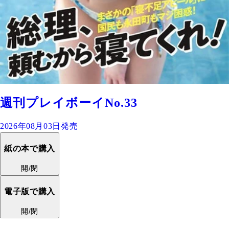
週刊プレイボーイNo.33
2026年08月03日発売
紙の本で購入
開/閉
電子版で購入
開/閉