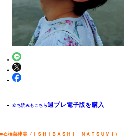
週プレ電子版を購入
立ち読みもこちら
■石橋菜津美（ＩＳＨＩＢＡＳＨＩ ＮＡＴＳＵＭＩ）