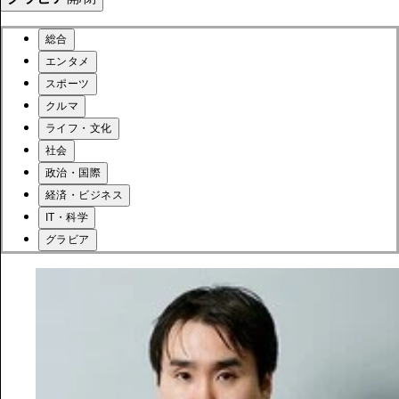
総合
エンタメ
スポーツ
クルマ
ライフ・文化
社会
政治・国際
経済・ビジネス
IT・科学
グラビア