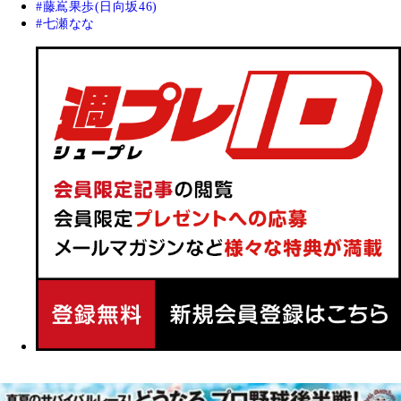
藤嶌果歩(日向坂46)
七瀬なな