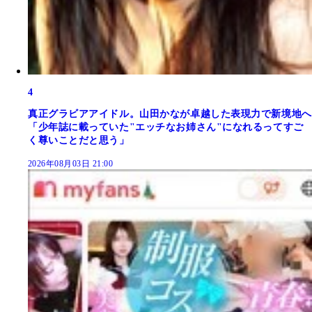
4
真正グラビアアイドル。山田かなが卓越した表現力で新境地へ
「少年誌に載っていた"エッチなお姉さん"になれるってすご
く尊いことだと思う」
2026年08月03日 21:00