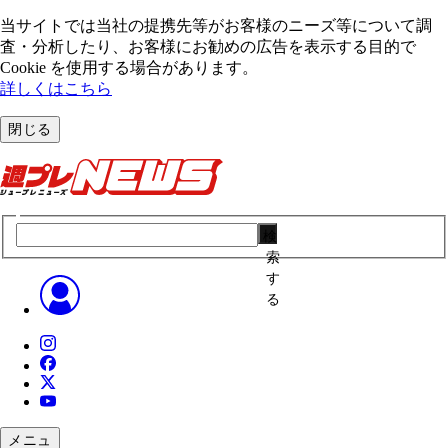
当サイトでは当社の提携先等がお客様のニーズ等について調
査・分析したり、お客様にお勧めの広告を表⽰する⽬的で
Cookie を使⽤する場合があります。
詳しくはこちら
閉じる
検
索
す
る
メニュ