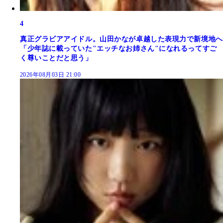
4
真正グラビアアイドル。山田かなが卓越した表現力で新境地へ
「少年誌に載っていた"エッチなお姉さん"になれるってすご
く尊いことだと思う」
2026年08月03日 21:00