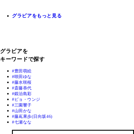
グラビアをもっと見る
グラビアを
キーワードで探す
豊田萌絵
咲田ゆな
藤水咲桜
斎藤恭代
鍛治島彩
ピョ・ウンジ
三園響子
山田かな
藤嶌果歩(日向坂46)
七瀬なな