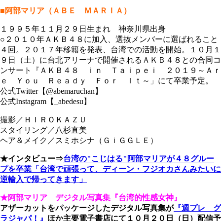
■阿部マリア（ＡＢＥ ＭＡＲＩＡ）
１９９５年１１月２９日生まれ 神奈川県出身
○２０１０年ＡＫＢ４８に加入、選抜メンバーに選ばれること
４回。２０１７年移籍を発表、台湾での活動を開始。１０月１
９日（土）に台北アリーナで開催されるＡＫＢ４８との合同コ
ンサート『ＡＫＢ４８ ｉｎ Ｔａｉｐｅｉ ２０１９～Ａｒ
ｅ Ｙｏｕ Ｒｅａｄｙ Ｆｏｒ Ｉｔ～」にて卒業予定。
公式Twitter【@abemaruchan】
公式Instagram【_abedesu】
撮影／ＨＩＲＯＫＡＺＵ
スタイリング／八杉直美
ヘア＆メイク／スミホシナ（ＧｉＧＧＬＥ）
★インタビュー⇒
台湾の"こじはる"阿部マリアが４８グルー
プを卒業「台湾で頑張って、ディーン・フジオカさんみたいに
逆輸入で帰ってきます」
★阿部マリア デジタル写真集『台湾的性感女神』
アザーカットをパッケージしたデジタル写真集が
『週プレ グ
ラジャパ！』
ほか主要電子書店にて１０月２０日（日）配信予