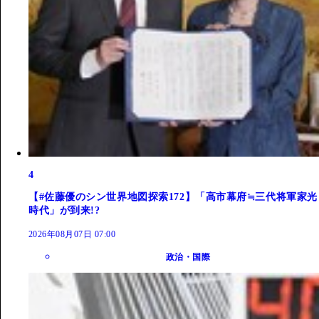
4
【#佐藤優のシン世界地図探索172】「高市幕府≒三代将軍家光
時代」が到来!?
2026年08月07日 07:00
政治・国際