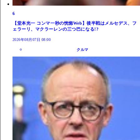
6
【堂本光一 コンマ一秒の恍惚Web】後半戦はメルセデス、フ
ェラーリ、マクラーレンの三つ巴になる!?
2026年08月07日 08:00
クルマ