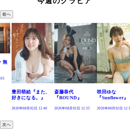
今週のグラビア
前へ
た、
斎藤恭代
咲田ゆな
藤水咲桜『花
』
『BOUND』
『Sunflower』
だまり』
:40
2026年08月02日 12:35
2026年08月02日 12:30
2026年08月02日 12:
次へ