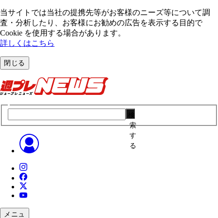
当サイトでは当社の提携先等がお客様のニーズ等について調
査・分析したり、お客様にお勧めの広告を表⽰する⽬的で
Cookie を使⽤する場合があります。
詳しくはこちら
閉じる
検
索
す
る
メニュ