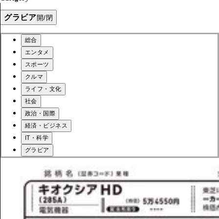
グラビア
開/閉
総合
エンタメ
スポーツ
クルマ
ライフ・文化
社会
政治・国際
経済・ビジネス
IT・科学
グラビア