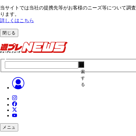
当サイトでは当社の提携先等がお客様のニーズ等について調査・
ります。
詳しくはこちら
閉じる
検
索
す
る
メニュ