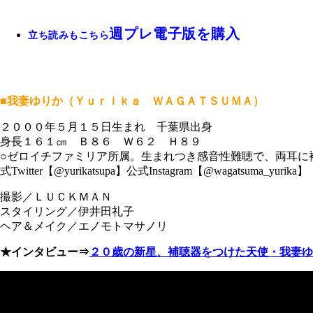
週プレ電子版を購入
立ち読みもこちら
■我妻ゆりか（Ｙｕｒｉｋａ ＷＡＧＡＴＳＵＭＡ）
２０００年５月１５日生まれ 千葉県出身
身長１６１㎝ Ｂ８６ Ｗ６２ Ｈ８９
○ゼロイチファミリア所属。生まれつき感音性難聴で、両耳に
式Twitter【@yurikatsupa】公式Instagram【@wagatsuma_yurika】
撮影／ＬＵＣＫＭＡＮ
スタイリング／伊井田礼子
ヘア＆メイク／エノモトマサノリ
★インタビュー⇒
２０歳の新星、補聴器をつけた天使・我妻ゆ