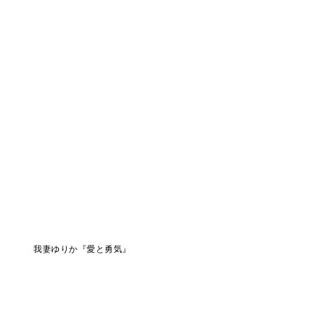
我妻ゆりか『愛と勇気』