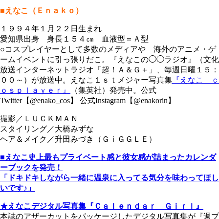
■えなこ（Ｅｎａｋｏ）
１９９４年１月２２日生まれ
愛知県出身 身長１５４㎝ 血液型＝Ａ型
○コスプレイヤーとして多数のメディアや 海外のアニメ・ゲ
ームイベントに引っ張りだこ。『えなこの◯◯ラジオ』（文化
放送インターネットラジオ「超！Ａ＆Ｇ＋」、毎週日曜１５：
００～）が放送中。えなこ１ｓｔメジャー写真集
『えなこ ｃ
ｏｓｐｌａｙｅｒ』
（集英社）発売中。公式
Twitter【@enako_cos】 公式Instagram【@enakorin】
撮影／ＬＵＣＫＭＡＮ
スタイリング／大橋みずな
ヘア＆メイク／升田みづき（ＧｉＧＧＬＥ）
■えなこ史上最もプライベート感と彼女感が詰まったカレンダ
ーブックを発売！
「ドキドキしながら一緒に温泉に入ってる気分を味わってほし
いです♪」
★えなこデジタル写真集『Ｃａｌｅｎｄａｒ Ｇｉｒｌ』
本誌のアザーカットをパッケージしたデジタル写真集が『週プ