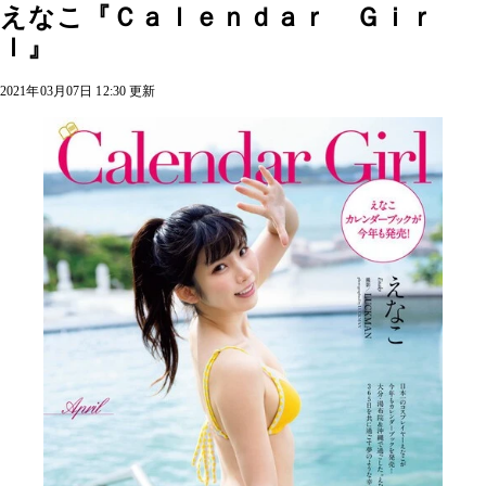
えなこ『Ｃａｌｅｎｄａｒ Ｇｉｒ
ｌ』
2021年03月07日 12:30 更新