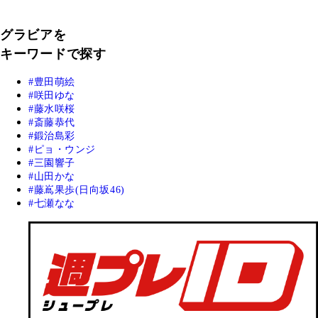
グラビアを
キーワードで探す
豊田萌絵
咲田ゆな
藤水咲桜
斎藤恭代
鍛治島彩
ピョ・ウンジ
三園響子
山田かな
藤嶌果歩(日向坂46)
七瀬なな