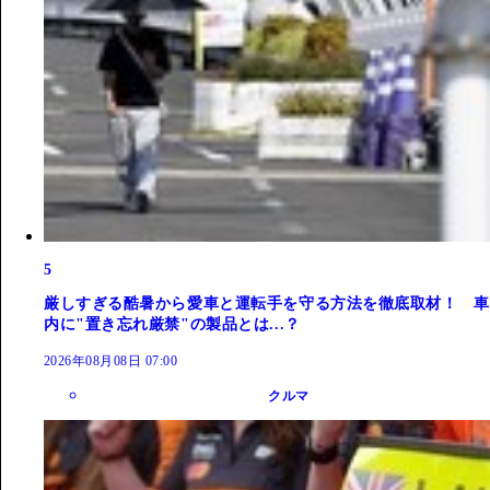
5
厳しすぎる酷暑から愛車と運転手を守る方法を徹底取材！ 車
内に"置き忘れ厳禁"の製品とは...？
2026年08月08日 07:00
クルマ