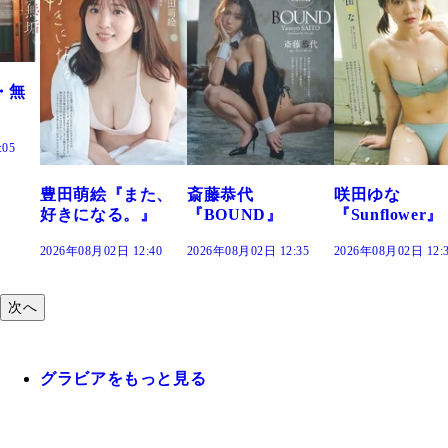
た、
斎藤恭代
咲田ゆな
藤水咲桜『花
』
『BOUND』
『Sunflower』
だまり』
:40
2026年08月02日 12:35
2026年08月02日 12:30
2026年08月02日 12
次へ
グラビアをもっと見る