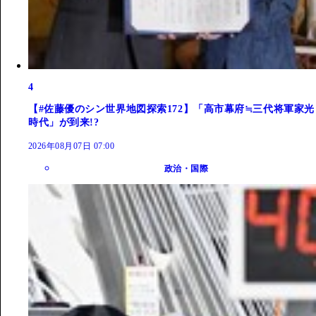
4
【#佐藤優のシン世界地図探索172】「高市幕府≒三代将軍家光
時代」が到来!?
2026年08月07日 07:00
政治・国際