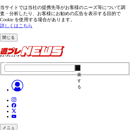
当サイトでは当社の提携先等がお客様のニーズ等について調
査・分析したり、お客様にお勧めの広告を表⽰する⽬的で
Cookie を使⽤する場合があります。
詳しくはこちら
閉じる
検
索
す
る
メニュ