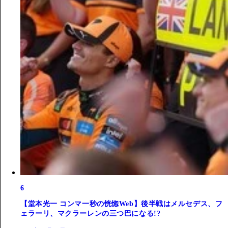
6
【堂本光一 コンマ一秒の恍惚Web】後半戦はメルセデス、フ
ェラーリ、マクラーレンの三つ巴になる!?