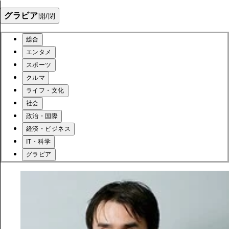
グラビア
開/閉
総合
エンタメ
スポーツ
クルマ
ライフ・文化
社会
政治・国際
経済・ビジネス
IT・科学
グラビア