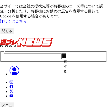
当サイトでは当社の提携先等がお客様のニーズ等について調
査・分析したり、お客様にお勧めの広告を表⽰する⽬的で
Cookie を使⽤する場合があります。
詳しくはこちら
閉じる
検
索
す
る
メニュ