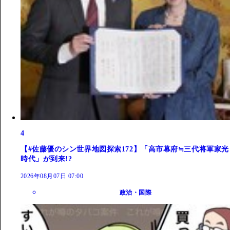
4
【#佐藤優のシン世界地図探索172】「高市幕府≒三代将軍家光
時代」が到来!?
2026年08月07日 07:00
政治・国際