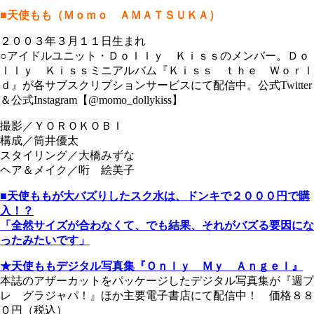
■天使もも（Ｍｏｍｏ ＡＭＡＴＳＵＫＡ）
２００３年３月１１日生まれ
○アイドルユニット・Ｄｏｌｌｙ Ｋｉｓｓのメンバー。Ｄｏ
ｌｌｙ Ｋｉｓｓミニアルバム『Ｋｉｓｓ ｔｈｅ Ｗｏｒｌ
ｄ』が各サブスクリプションサービスにて配信中。公式Twitter
＆公式Instagram【@momo_dollykiss】
撮影／ＹＯＲＯＫＯＢＩ
構成／筒井優太
スタイリング／大橋みずな
ヘア＆メイク／哘 絵美子
■天使ももが大バズりしたスク水は、ドンキで２０００円で購
入！？
「全然サイズが合わなくて、でも結果、それがバズる要因にな
ったみたいです」
★天使ももデジタル写真集『Ｏｎｌｙ Ｍｙ Ａｎｇｅｌ』
本誌のアザーカットをパッケージしたデジタル写真集が『週プ
レ グラジャパ！』ほか主要電子書店にて配信中！ 価格８８
０円（税込）