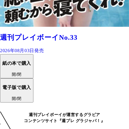
週刊プレイボーイNo.33
2026年08月03日発売
紙の本で購入
開/閉
電子版で購入
開/閉
週刊プレイボーイが運営するグラビア
コンテンツサイト『週プレ グラジャパ！』