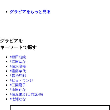
グラビアをもっと見る
グラビアを
キーワードで探す
豊田萌絵
咲田ゆな
藤水咲桜
斎藤恭代
鍛治島彩
ピョ・ウンジ
三園響子
山田かな
藤嶌果歩(日向坂46)
七瀬なな