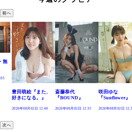
前へ
た、
斎藤恭代
咲田ゆな
藤水咲桜『花
』
『BOUND』
『Sunflower』
だまり』
:40
2026年08月02日 12:35
2026年08月02日 12:30
2026年08月02日 12:
次へ