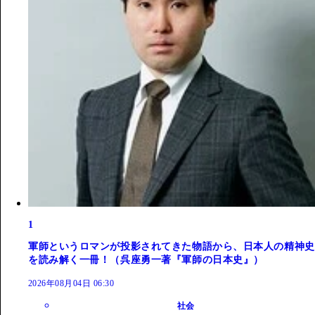
1
軍師というロマンが投影されてきた物語から、日本人の精神史
を読み解く一冊！（呉座勇一著『軍師の日本史』）
2026年08月04日 06:30
社会