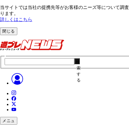
当サイトでは当社の提携先等がお客様のニーズ等について調査・
ります。
詳しくはこちら
閉じる
検
索
す
る
メニュ