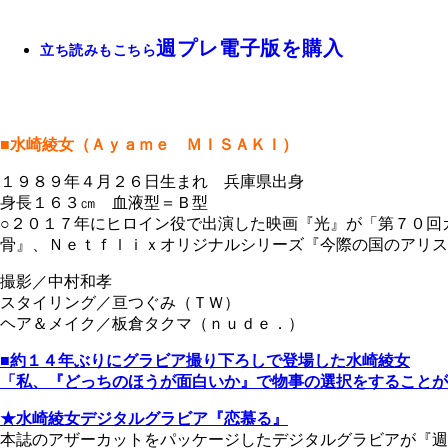
週プレ電子版を購入
立ち読みもこちら
■水崎綾女（Ａｙａｍｅ ＭＩＳＡＫＩ）
１９８９年４月２６日生まれ 兵庫県出身
身長１６３㎝ 血液型＝Ｂ型
○２０１７年にヒロイン役で出演した映画『光』が「第７０回
骨』、Ｎｅｔｆｌｉｘオリジナルシリーズ『今際の国のアリス』など。公開中
撮影／中村和孝
スタイリング／亘つぐみ（ＴＷ）
ヘア＆メイク／板倉タクマ（ｎｕｄｅ．）
■約１４年ぶりにグラビア撮り下ろしで登場した水崎綾女
「私、『どっちのほうが面白いか』で物事の選択をすることが
★水崎綾女デジタルグラビア『恋慕る』
本誌のアザーカットをパッケージしたデジタルグラビアが『週