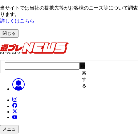
当サイトでは当社の提携先等がお客様のニーズ等について調査・
ります。
詳しくはこちら
閉じる
検
索
す
る
メニュ