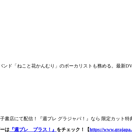
バンド「ねこと花かんむり」のボーカリストも務める。最新DVD
書店にて配信！『週プレ グラジャパ！』なら 限定カット特典
ーは
『週プレ プラス！』
をチェック！【
https://www.grajapa.