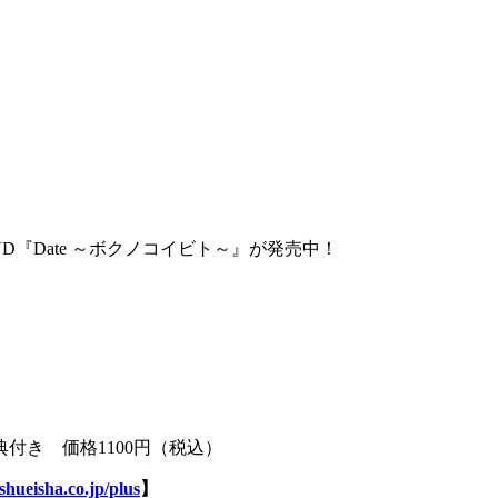
『Date ～ボクノコイビト～』が発売中！
付き 価格1100円（税込）
shueisha.co.jp/plus
】