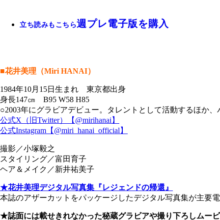
週プレ電子版を購入
立ち読みもこちら
■花井美理（Miri HANAI）
1984年10月15日生まれ 東京都出身
身長147㎝ B95 W58 H85
○2003年にグラビアデビュー。タレントとして活動するほか、
公式X（旧Twitter）【@mirihanai】
公式Instagram【@miri_hanai_official】
撮影／小塚毅之
スタイリング／富田育子
ヘア＆メイク／新井祐美子
★花井美理デジタル写真集『レジェンドの帰還』
本誌のアザーカットをパッケージしたデジタル写真集が主要電子
★誌面には載せきれなかった秘蔵グラビアや撮り下ろしムービ