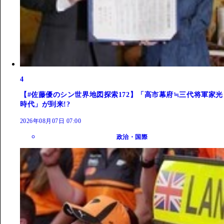
4
【#佐藤優のシン世界地図探索172】「高市幕府≒三代将軍家光
時代」が到来!?
2026年08月07日 07:00
政治・国際