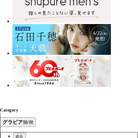
Category
グラビア
開/閉
総合