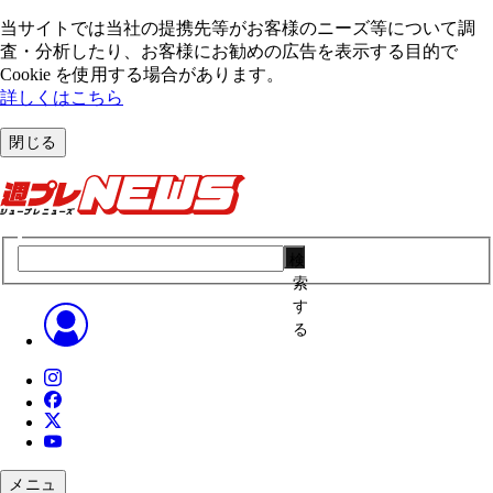
当サイトでは当社の提携先等がお客様のニーズ等について調
査・分析したり、お客様にお勧めの広告を表⽰する⽬的で
Cookie を使⽤する場合があります。
詳しくはこちら
閉じる
検
索
す
る
メニュ