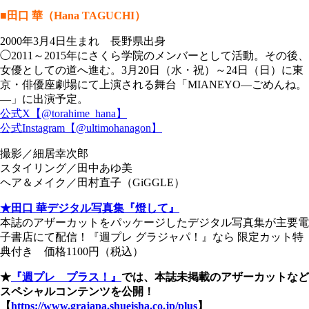
■田口 華（Hana TAGUCHI）
2000年3月4日生まれ 長野県出身
◯2011～2015年にさくら学院のメンバーとして活動。その後、
女優としての道へ進む。3月20日（水・祝）～24日（日）に東
京・俳優座劇場にて上演される舞台「MIANEYO―ごめんね。
―」に出演予定。
公式X【@torahime_hana】
公式Instagram【@ultimohanagon】
撮影／細居幸次郎
スタイリング／田中あゆ美
ヘア＆メイク／田村直子（GiGGLE）
★田口 華デジタル写真集『燈して』
本誌のアザーカットをパッケージしたデジタル写真集が主要電
子書店にて配信！『週プレ グラジャパ！』なら 限定カット特
典付き 価格1100円（税込）
★
『週プレ プラス！』
では、本誌未掲載のアザーカットなど
スペシャルコンテンツを公開！
【
https://www.grajapa.shueisha.co.jp/plus
】