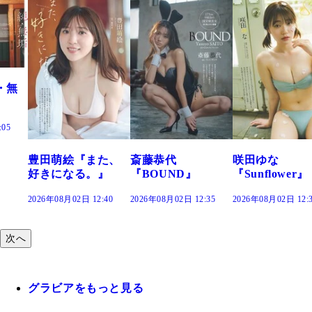
た、
斎藤恭代
咲田ゆな
藤水咲桜『花
』
『BOUND』
『Sunflower』
だまり』
:40
2026年08月02日 12:35
2026年08月02日 12:30
2026年08月02日 12:
次へ
グラビアをもっと見る