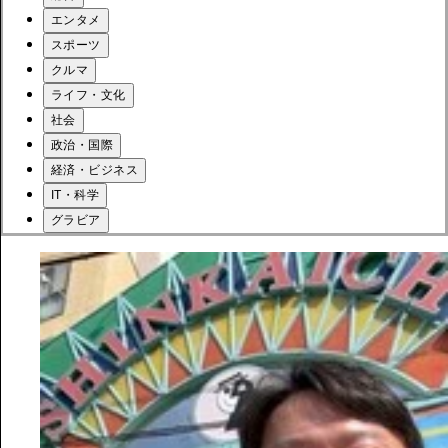
エンタメ
スポーツ
クルマ
ライフ・文化
社会
政治・国際
経済・ビジネス
IT・科学
グラビア