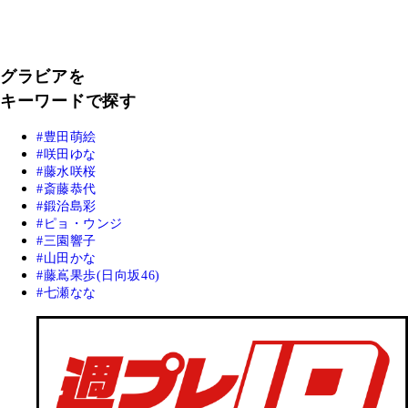
グラビアを
キーワードで探す
豊田萌絵
咲田ゆな
藤水咲桜
斎藤恭代
鍛治島彩
ピョ・ウンジ
三園響子
山田かな
藤嶌果歩(日向坂46)
七瀬なな