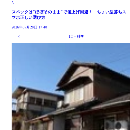
5
スペックは"ほぼそのまま"で値上げ回避！ ちょい型落ちス
マホ正しい選び方
2026年07月28日 17:40
IT・科学