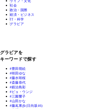
ライフ・文化
社会
政治・国際
経済・ビジネス
IT・科学
グラビア
グラビアを
キーワードで探す
豊田萌絵
咲田ゆな
藤水咲桜
斎藤恭代
鍛治島彩
ピョ・ウンジ
三園響子
山田かな
藤嶌果歩(日向坂46)