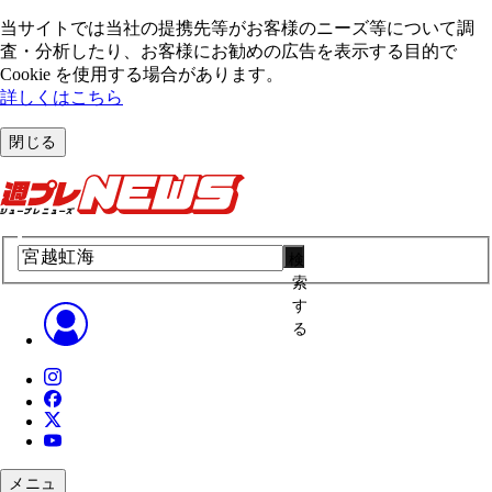
当サイトでは当社の提携先等がお客様のニーズ等について調
査・分析したり、お客様にお勧めの広告を表⽰する⽬的で
Cookie を使⽤する場合があります。
詳しくはこちら
閉じる
検
索
す
る
メニュ