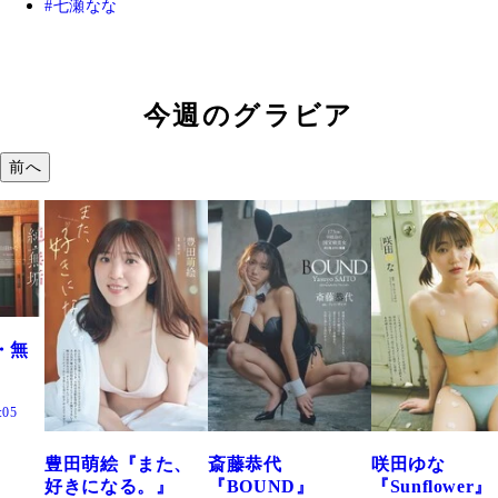
七瀬なな
今週のグラビア
前へ
た、
斎藤恭代
咲田ゆな
藤水咲桜『花
』
『BOUND』
『Sunflower』
だまり』