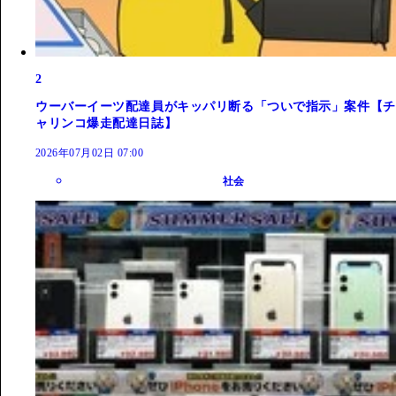
2
ウーバーイーツ配達員がキッパリ断る「ついで指示」案件【チ
ャリンコ爆走配達日誌】
2026年07月02日 07:00
社会