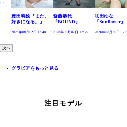
た、
斎藤恭代
咲田ゆな
藤水咲桜『花
』
『BOUND』
『Sunflower』
だまり』
:40
2026年08月02日 12:35
2026年08月02日 12:30
2026年08月02日 12:
次へ
グラビアをもっと見る
注目モデル