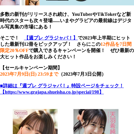
多数の新刊がリリースされ続け、YouTuberやTikTokerなど新
時代のスターも次々登場......いまやグラビアの最前線はデジタ
ル写真集の市場にある！
そこで！
【週プレ グラジャパ！】
で2023年上半期にヒット
した最新刊12冊をピックアップ！ さらにこの
12作品を7日間
限定20％OFF
で購入できるキャンペーンを開催！ ぜひ最新の
大ヒット作品をお楽しみください！
【セールキャンペーン期間】
2023年7月9日(日) 23:59まで
（2023年7月3日公開）
■詳細は『週プレ グラジャパ！』特設ページをチェック！
【https://www.grajapa.shueisha.co.jp/special/198】