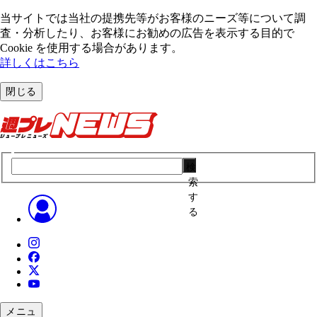
当サイトでは当社の提携先等がお客様のニーズ等について調
査・分析したり、お客様にお勧めの広告を表⽰する⽬的で
Cookie を使⽤する場合があります。
詳しくはこちら
閉じる
検
索
す
る
メニュ