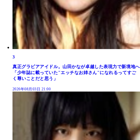
3
真正グラビアアイドル。山田かなが卓越した表現力で新境地へ
「少年誌に載っていた"エッチなお姉さん"になれるってすご
く尊いことだと思う」
2026年08月03日 21:00