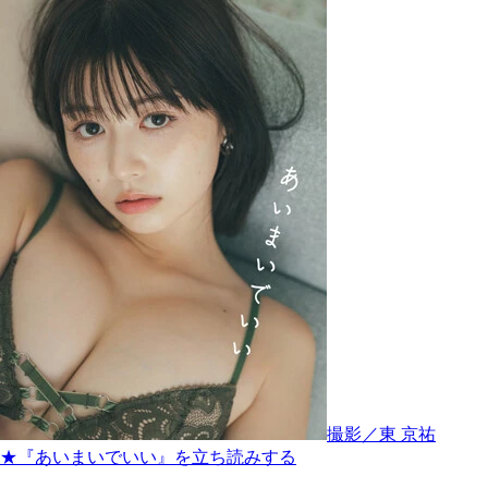
撮影／東 京祐
★『あいまいでいい』を立ち読みする