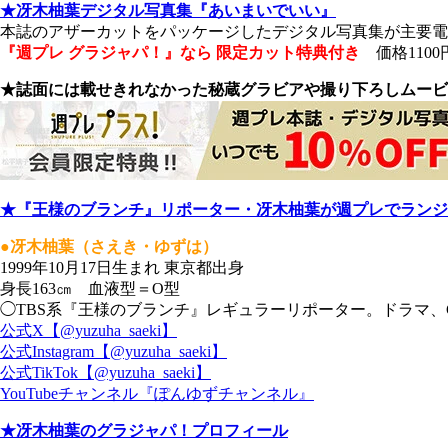
★冴木柚葉デジタル写真集『あいまいでいい』
本誌のアザーカットをパッケージしたデジタル写真集が主要
『週プレ グラジャパ！』なら 限定カット特典付き
価格1100
★誌面には載せきれなかった秘蔵グラビアや撮り下ろしムービ
★『王様のブランチ』リポーター・冴木柚葉が週プレでランジ
●冴木柚葉（さえき・ゆずは）
1999年10月17日生まれ 東京都出身
身長163㎝ 血液型＝O型
◯TBS系『王様のブランチ』レギュラーリポーター。ドラマ、
公式X【@yuzuha_saeki】
公式Instagram【@yuzuha_saeki】
公式TikTok【@yuzuha_saeki】
YouTubeチャンネル『ぽんゆずチャンネル』
★冴木柚葉のグラジャパ！プロフィール