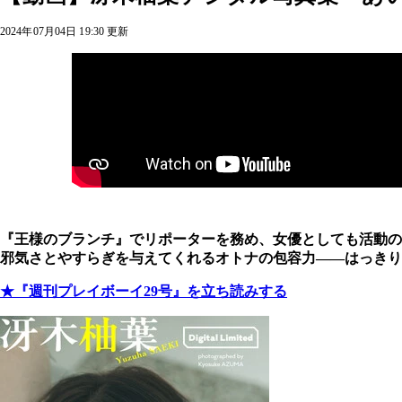
2024年07月04日 19:30 更新
『王様のブランチ』でリポーターを務め、女優としても活動の
邪気さとやすらぎを与えてくれるオトナの包容力――はっきり
★『週刊プレイボーイ29号』を立ち読みする