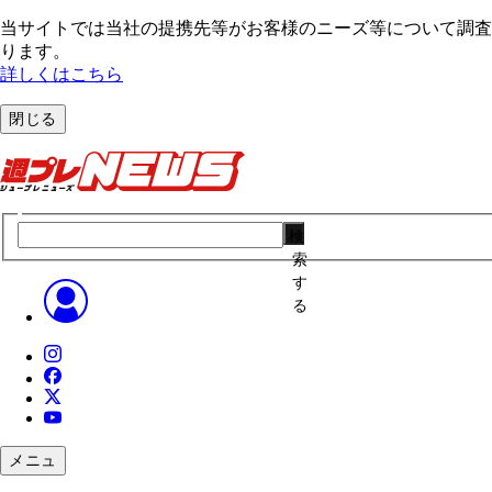
当サイトでは当社の提携先等がお客様のニーズ等について調査・
ります。
詳しくはこちら
閉じる
検
索
す
る
メニュ