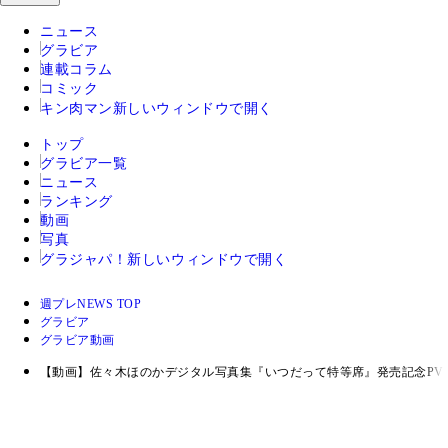
ニュース
グラビア
連載コラム
コミック
キン肉マン
新しいウィンドウで開く
トップ
グラビア一覧
ニュース
ランキング
動画
写真
グラジャパ！
新しいウィンドウで開く
週プレNEWS TOP
グラビア
グラビア動画
【動画】佐々木ほのかデジタル写真集『いつだって特等席』発売記念PV