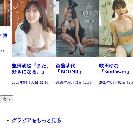
田萌絵『また、
斎藤恭代
咲田ゆな
藤
きになる。』
『BOUND』
『Sunflower』
だ
26年08月02日 12:40
2026年08月02日 12:35
2026年08月02日 12:30
202
次へ
グラビアをもっと見る