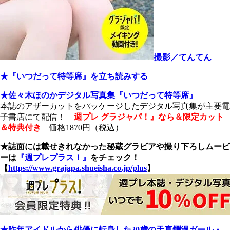
撮影／てんてん
★『いつだって特等席』を立ち読みする
★佐々木ほのかデジタル写真集『いつだって特等席』
本誌のアザーカットをパッケージしたデジタル写真集が主要電
子書店にて配信！
週プレ グラジャパ！』なら＆限定カット
＆特典付き
価格1870
円（税込）
★誌面には載せきれなかった秘蔵グラビアや撮り下ろしムービ
ーは
『週プレプラス！』
をチェック！
【
https://www.grajapa.shueisha.co.jp/plus
】
★昨年アイドルから俳優に転身した20歳の天真爛漫ガール・