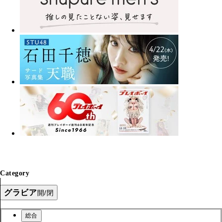
Category
グラビア
開/閉
総合