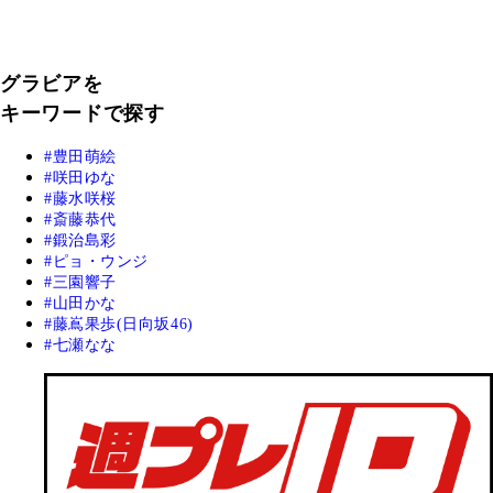
グラビアを
キーワードで探す
豊田萌絵
咲田ゆな
藤水咲桜
斎藤恭代
鍛治島彩
ピョ・ウンジ
三園響子
山田かな
藤嶌果歩(日向坂46)
七瀬なな