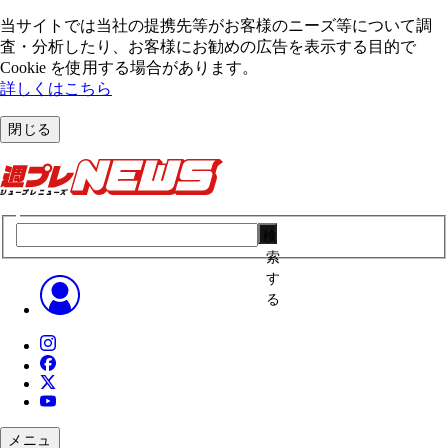
当サイトでは当社の提携先等がお客様のニーズ等について調
査・分析したり、お客様にお勧めの広告を表⽰する⽬的で
Cookie を使⽤する場合があります。
詳しくはこちら
閉じる
検
索
す
る
メニュ