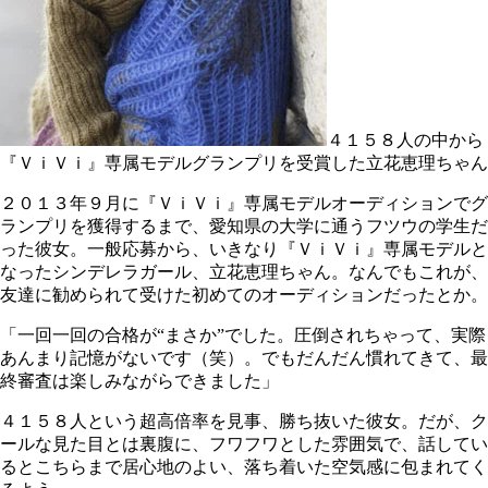
４１５８人の中から
『ＶｉＶｉ』専属モデルグランプリを受賞した立花恵理ちゃん
２０１３年９月に『ＶｉＶｉ』専属モデルオーディションでグ
ランプリを獲得するまで、愛知県の大学に通うフツウの学生だ
った彼女。一般応募から、いきなり『ＶｉＶｉ』専属モデルと
なったシンデレラガール、立花恵理ちゃん。なんでもこれが、
友達に勧められて受けた初めてのオーディションだったとか。
「一回一回の合格が“まさか”でした。圧倒されちゃって、実際
あんまり記憶がないです（笑）。でもだんだん慣れてきて、最
終審査は楽しみながらできました」
４１５８人という超高倍率を見事、勝ち抜いた彼女。だが、ク
ールな見た目とは裏腹に、フワフワとした雰囲気で、話してい
るとこちらまで居心地のよい、落ち着いた空気感に包まれてく