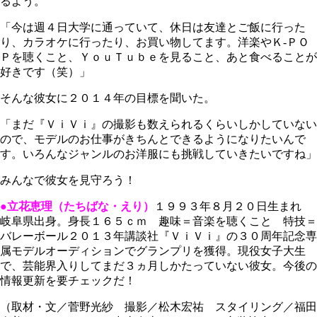
るよう。
「今は週４日大学に通っていて、休日は友達とご飯に行った
り、カラオケに行ったり、お買い物してます。洋楽やＫ‐ＰＯ
Ｐを聴くこと、ＹｏｕＴｕｂｅを見ること、あと食べることが
好きです（笑）」
そんな彼女に２０１４年の目標を聞いた。
「まだ『ＶｉＶｉ』の撮影も数えられるくらいしかしていない
ので、モデルのお仕事がきちんとできるようになりたいんで
す。いろんなジャンルのお洋服にも挑戦していきたいですね」
みんなで彼女を見守ろう！
●立花恵理（たちばな・えり）
１９９３年８月２０日生まれ
岐阜県出身。身長１６５ｃｍ 趣味＝音楽を聴くこと 特技＝
バレーボール２０１３年講談社『ＶｉＶｉ』の３０周年記念専
属モデルオーディションでグランプリを獲得。現役女子大生
で、芸能界入りしてまだ３ヵ月しかたっていない彼女。今後の
情報更新を要チェックだ！
（取材・文／菅野光紗 撮影／松木宏祐 スタイリング／福田