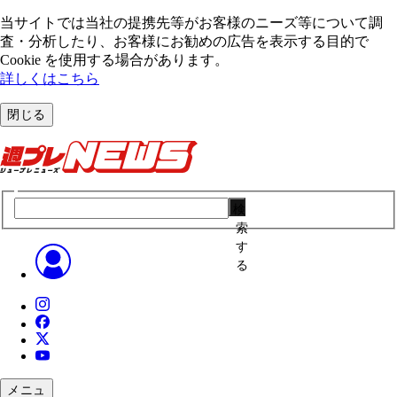
当サイトでは当社の提携先等がお客様のニーズ等について調
査・分析したり、お客様にお勧めの広告を表⽰する⽬的で
Cookie を使⽤する場合があります。
詳しくはこちら
閉じる
検
索
す
る
メニュ