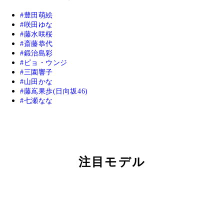
豊田萌絵
咲田ゆな
藤水咲桜
斎藤恭代
鍛治島彩
ピョ・ウンジ
三園響子
山田かな
藤嶌果歩(日向坂46)
七瀬なな
注目モデル