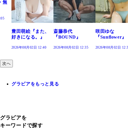
た、
斎藤恭代
咲田ゆな
藤水咲桜『花
』
『BOUND』
『Sunflower』
だまり』
:40
2026年08月02日 12:35
2026年08月02日 12:30
2026年08月02日 12:
次へ
グラビアをもっと見る
グラビアを
キーワードで探す