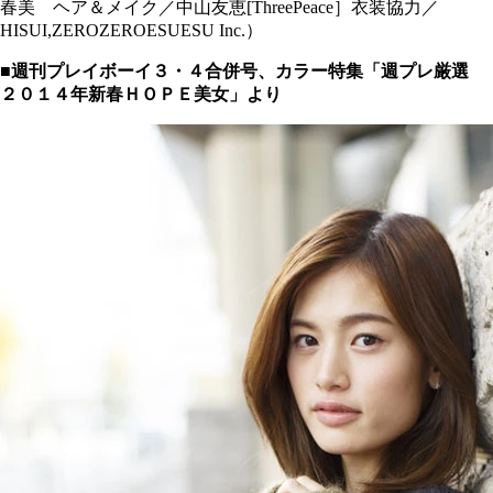
春美 ヘア＆メイク／中山友恵[ThreePeace］衣装協力／
HISUI,ZEROZEROESUESU Inc.）
■週刊プレイボーイ３・４合併号、カラー特集「週プレ厳選
２０１４年新春ＨＯＰＥ美女」より