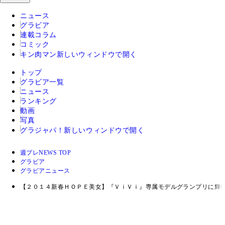
ニュース
グラビア
連載コラム
コミック
キン肉マン
新しいウィンドウで開く
トップ
グラビア一覧
ニュース
ランキング
動画
写真
グラジャパ！
新しいウィンドウで開く
週プレNEWS TOP
グラビア
グラビアニュース
【２０１４新春ＨＯＰＥ美女】『ＶｉＶｉ』専属モデルグランプリに輝