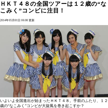
ＨＫＴ４８の全国ツアーは１２歳の“な
こみく”コンビに注目！
2014年05月01日 06:00 更新
いよいよ全国進出が始まったＨＫＴ４８。手前のふたり、１２
歳の“なこみく”コンビが大旋風を巻き起こすか？