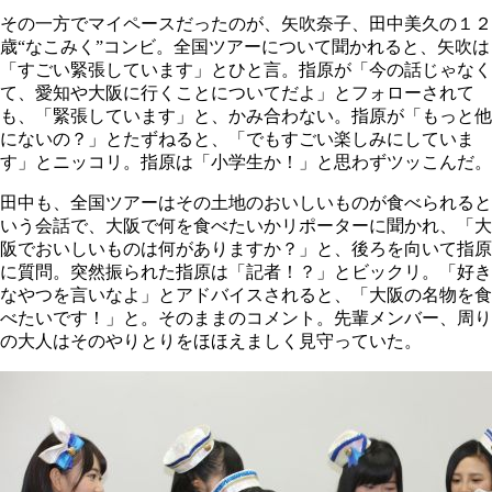
その一方でマイペースだったのが、矢吹奈子、田中美久の１２
歳“なこみく”コンビ。全国ツアーについて聞かれると、矢吹は
「すごい緊張しています」とひと言。指原が「今の話じゃなく
て、愛知や大阪に行くことについてだよ」とフォローされて
も、「緊張しています」と、かみ合わない。指原が「もっと他
にないの？」とたずねると、「でもすごい楽しみにしていま
す」とニッコリ。指原は「小学生か！」と思わずツッこんだ。
田中も、全国ツアーはその土地のおいしいものが食べられると
いう会話で、大阪で何を食べたいかリポーターに聞かれ、「大
阪でおいしいものは何がありますか？」と、後ろを向いて指原
に質問。突然振られた指原は「記者！？」とビックリ。「好き
なやつを言いなよ」とアドバイスされると、「大阪の名物を食
べたいです！」と。そのままのコメント。先輩メンバー、周り
の大人はそのやりとりをほほえましく見守っていた。