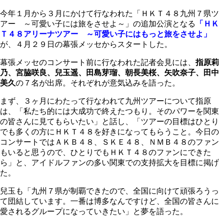
今年１月から３月にかけて行なわれた「ＨＫＴ４８九州７県ツ
アー ～可愛い子には旅をさせよ～」の追加公演となる
「ＨＫ
Ｔ４８アリーナツアー ～可愛い子にはもっと旅をさせよ」
が、４月２９日の幕張メッセからスタートした。
幕張メッセのコンサート前に行なわれた記者会見には、
指原莉
乃、宮脇咲良、兒玉遥、田島芽瑠、朝長美桜、矢吹奈子、田中
美久
の７名が出席。それぞれが意気込みを語った。
まず、３ヶ月にわたって行なわれて九州ツアーについて指原
は、「私たち的には大成功で終えたつもり。そのパワーを関東
の皆さんに見てもらいたい」と話し、「ツアーの目標はひとり
でも多くの方にＨＫＴ４８を好きになってもらうこと。今日の
コンサートではＡＫＢ４８、ＳＫＥ４８、ＮＭＢ４８のファン
もいると思うので、ひとりでもＨＫＴ４８のファンにできた
ら」と、アイドルファンの多い関東での支持拡大を目標に掲げ
た。
兒玉も「九州７県が制覇できたので、全国に向けて頑張ろうっ
て団結しています。一番は博多なんですけど、全国の皆さんに
愛されるグループになっていきたい」と夢を語った。