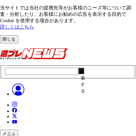
当サイトでは当社の提携先等がお客様のニーズ等について調
査・分析したり、お客様にお勧めの広告を表⽰する⽬的で
Cookie を使⽤する場合があります。
詳しくはこちら
閉じる
検
索
す
る
メニュ