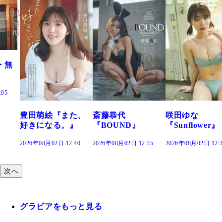
た、
斎藤恭代
咲田ゆな
藤水咲桜『花
』
『BOUND』
『Sunflower』
だまり』
:40
2026年08月02日 12:35
2026年08月02日 12:30
2026年08月02日 12:
次へ
グラビアをもっと見る