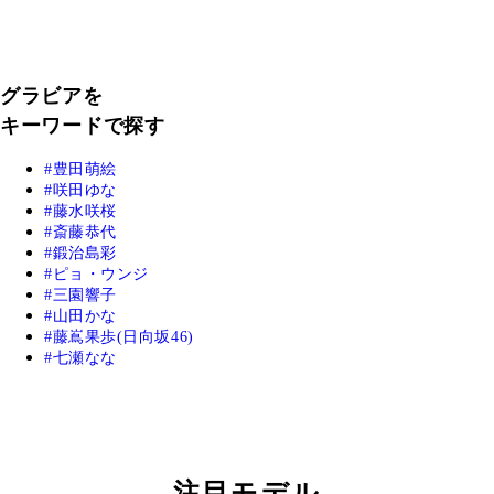
グラビアを
キーワードで探す
豊田萌絵
咲田ゆな
藤水咲桜
斎藤恭代
鍛治島彩
ピョ・ウンジ
三園響子
山田かな
藤嶌果歩(日向坂46)
七瀬なな
注目モデル