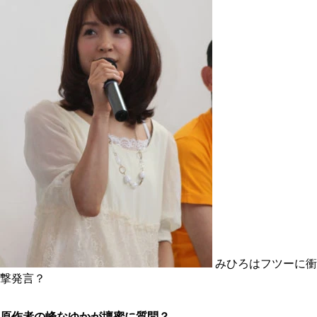
みひろはフツーに衝
撃発言？
原作者の峰なゆかが壇蜜に質問？