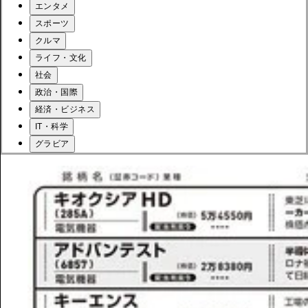
エンタメ
スポーツ
クルマ
ライフ・文化
社会
政治・国際
経済・ビジネス
IT・科学
グラビア