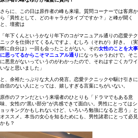
さらに、この日は原作者の峰も来場。質問コーナーでは客席か
ら「異性として、どのキャラがタイプですか？」と峰が聞く
と、壇蜜は
「年下くんというかなり年下のコがマニュアル通りの恋愛テク
ニックを仕掛けてくるんですよ、むしろ（それが）好き。（実
際に自分は）一回も会ったことがない。その
女性のことを大事
に思ってるからこそマニュアル通り
になっちゃうわけで。そこ
に悪意がないっていうのがわかったので、それはすごくカワイ
いなと思いました」
と、余裕たっぷりな大人の発言。恋愛テクニックや駆け引きに
自信のない人にとっては、嬉しすぎる言葉にちがいない。
原作のファンだという来場者のひとりも「ドラマでもある意
味、女性の“黒い部分”が共感できて面白い。男性にとってはシ
ョッキングかもしれないけど、いろいろ勉強になると思う」と
オススメ。本当の女心を知るためにも、男性諸君にとって必見
かも？