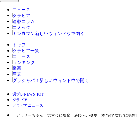
ニュース
グラビア
連載コラム
コミック
キン肉マン
新しいウィンドウで開く
トップ
グラビア一覧
ニュース
ランキング
動画
写真
グラジャパ！
新しいウィンドウで開く
週プレNEWS TOP
グラビア
グラビアニュース
「アラサーちゃん」試写会に壇蜜、みひろが登場 本当の“女心”に男性