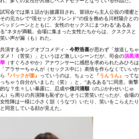
れ、多くの女性が共感しベストセラーとなっている作品だ。
試写会では第１話がお披露目され、冒頭から主人公役の壇蜜と
その元カレで“現セックスフレンド”の役を務める川村陽介との
ベッドシーンとともに、女性のセックスにまつわる“あるあ
る”ネタが満載。会場に集まった女性たちからは、クスクスと
笑い声が漏（も）れた。
共演するキングオブコメディ・
今野浩喜
が思わず「放送しちゃ
ダメ！（苦笑）」というほど激しいシーンだが、司会の
須黒清
華
（すぐろさやか）アナウンサーに感想を求められたみひろは
「アラサーちゃんが（セックス中に）表情を作らなくていいか
ら
『バックが楽』
っていうのは、ちょっと
『うんうん』
ってな
っちゃう自分がいました（笑）」と、“あるある”に同意。衝撃
的な？生々しい暴露に、忍成や
信川清順
（のぶかわせいじゅ
ん）ら周りの共演陣も恥ずかしそうに苦笑いだったが、会場の
女性陣は一様に小さく頷（うなづ）いたり、笑いをこらえたり
と同意している顔が見えた。