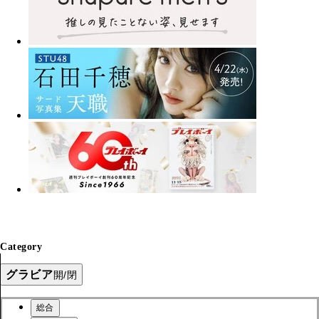
Category
グラビア
開/閉
総合