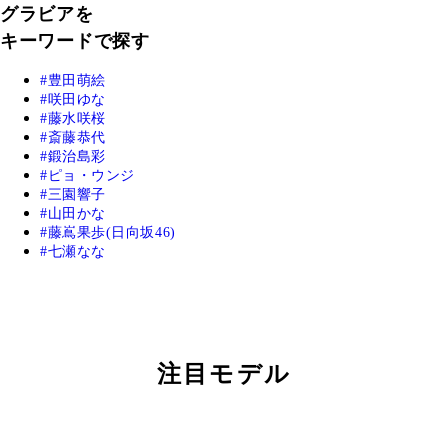
グラビアを
キーワードで探す
豊田萌絵
咲田ゆな
藤水咲桜
斎藤恭代
鍛治島彩
ピョ・ウンジ
三園響子
山田かな
藤嶌果歩(日向坂46)
七瀬なな
注目モデル