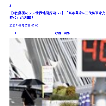
3
【#佐藤優のシン世界地図探索172】「高市幕府≒三代将軍家光
時代」が到来!?
2026年08月07日 07:00
政治・国際