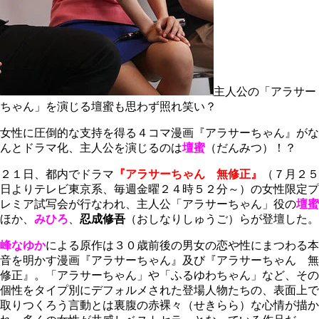
主人公の「アラサー
ちゃん」を演じる壇蜜も思わず照れ笑い？
女性に圧倒的な支持を得る４コマ漫画『アラサーちゃん』がな
んとドラマ化、主人公を演じるのは
壇蜜
（だんみつ）
！？
２１日、都内でドラマ
『
アラサーちゃん 無修正』
（７月２５
日よりテレビ東京系、毎週金曜２４時５２分～）の女性限定プ
レミア試写会が行なわれ、主人公「アラサーちゃん」役の
壇蜜
ほか、
みひろ
、
忍成修吾
（おしなりしゅうご）らが登壇した。
峰なゆか
による原作は３０歳前後の男女の恋や性にまつわる本
音を明かす漫画『アラサーちゃん』及び『アラサーちゃん 無
修正』。「アラサーちゃん」や「ふるゆわちゃん」など、その
個性をタイプ別にデフォルメされた登場人物たちの、表面上で
取りつくろう言動とは裏腹の赤裸々（せきらら）な心情が描か