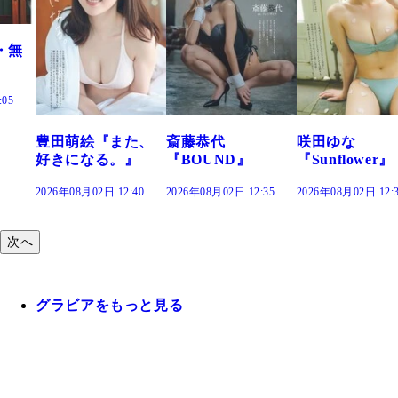
・無
:05
豊田萌絵『また、
斎藤恭代
咲田ゆな
好きになる。』
『BOUND』
『Sunflower』
2026年08月02日 12:40
2026年08月02日 12:35
2026年08月02日 12:
次へ
グラビアをもっと見る