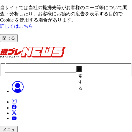
当サイトでは当社の提携先等がお客様のニーズ等について調
査・分析したり、お客様にお勧めの広告を表⽰する⽬的で
Cookie を使⽤する場合があります。
詳しくはこちら
閉じる
検
索
す
る
メニュ