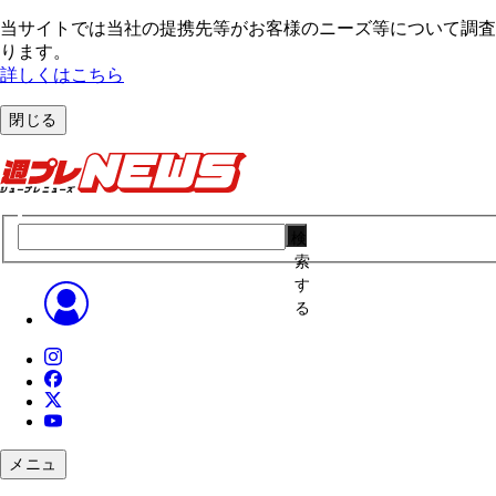
当サイトでは当社の提携先等がお客様のニーズ等について調査・
ります。
詳しくはこちら
閉じる
検
索
す
る
メニュ