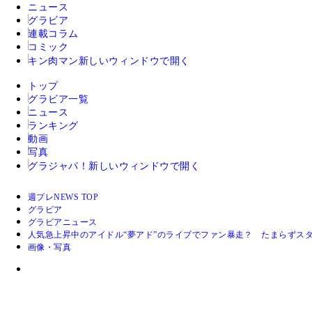
ニュース
グラビア
連載コラム
コミック
キン肉マン
新しいウィンドウで開く
トップ
グラビア一覧
ニュース
ランキング
動画
写真
グラジャパ！
新しいウィンドウで開く
週プレNEWS TOP
グラビア
グラビアニュース
人気急上昇中のアイドル“夢アド”のライブでファン暴走？ たまらずス
画像・写真