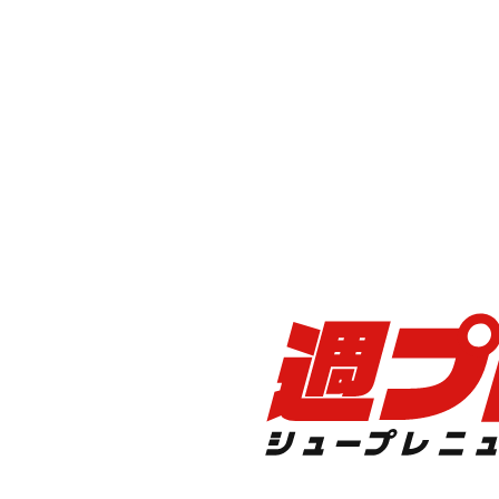
結成２周年を記念し過去最大規模のライブを開催し
興奮のあまりファンもエスカレートするほどの熱い