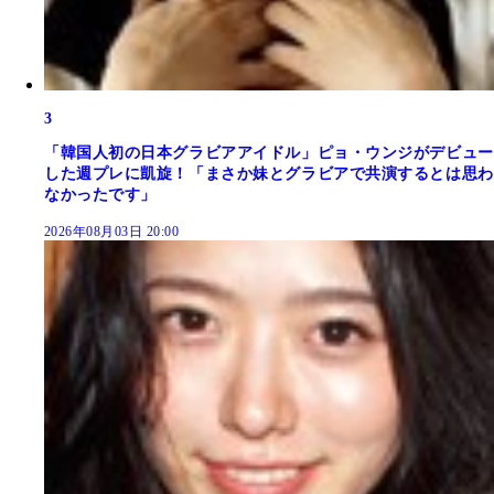
3
「韓国人初の日本グラビアアイドル」ピョ・ウンジがデビュー
した週プレに凱旋！「まさか妹とグラビアで共演するとは思わ
なかったです」
2026年08月03日 20:00