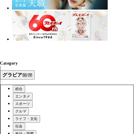
Category
グラビア
開/閉
総合
エンタメ
スポーツ
クルマ
ライフ・文化
社会
政治・国際