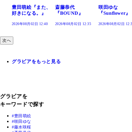
萌絵『また、
斎藤恭代
咲田ゆな
藤水
になる。』
『BOUND』
『Sunflower』
だま
年08月02日 12:40
2026年08月02日 12:35
2026年08月02日 12:30
2026年
次へ
グラビアをもっと見る
グラビアを
キーワードで探す
豊田萌絵
咲田ゆな
藤水咲桜