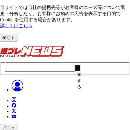
当サイトでは当社の提携先等がお客様のニーズ等について調
査・分析したり、お客様にお勧めの広告を表⽰する⽬的で
Cookie を使⽤する場合があります。
詳しくはこちら
閉じる
検
索
す
る
メニュ