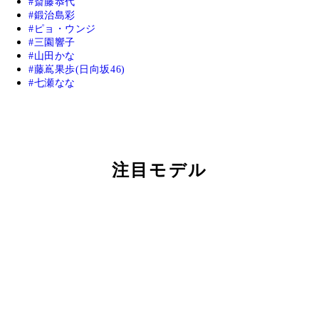
斎藤恭代
鍛治島彩
ピョ・ウンジ
三園響子
山田かな
藤嶌果歩(日向坂46)
七瀬なな
注目モデル