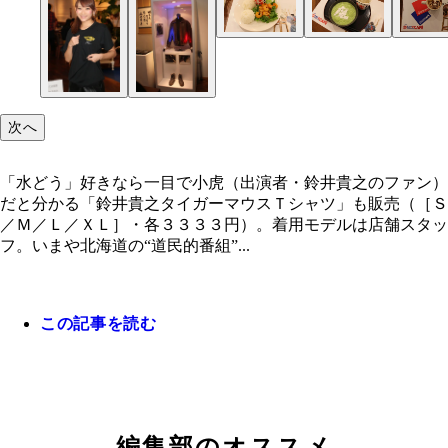
９８年放送の「シェフ大泉 車内でクリスマス・パ
対決列島メニューの「宮城対決 ずんだ餅」（オリ
藤村ことヒゲ村の似顔絵ラテ「ヒゲラテ（ホットｏ
一般販売されているグッズのほか、「ランチトート
ィー」で大泉が作った「エビチリ プレート」（オ
ルカップ付き・１６８０円）。ディレクターの藤村
イス）」（６８０円）。ホットを手前から飲めば、
グ」（赤と生成り２種・各１２００円）や「麩菓子
ナルカップ付き・１８８０円）。ただただ辛く番組
（通称・魔人）がアンコや餅が好きというだけあっ
の藤村と熱い接吻を交わした気分？ オーダーする
（８００円）、「ずんだ、あんこの嫌いパン」（１
は不評だったが、今回はコクを出し“おいしい辛さ”
負では圧勝した
リジナルコースターがどちらか１枚もらえる。また
３５０円）などカフェ限定コラボアイテム１３種を
次へ
レンジ
場者にはカフェ限定ペーパーランチョンマットをプ
ント
「水どう」好きなら一目で小虎（出演者・鈴井貴之のファン）
だと分かる「鈴井貴之タイガーマウスＴシャツ」も販売（［Ｓ
／Ｍ／Ｌ／ＸＬ］・各３３３３円）。着用モデルは店舗スタッ
フ。いまや北海道の“道民的番組”...
この記事を読む
３０代前後のファンが多いなか、それを下回る２２
「水どう」好きなら一目で小虎（出演者・鈴井貴之
「サイコロの旅３」で大泉が自前の衣装として着て
ファンふたり。手に持っているのは「岩手対決 牛
ァン）だと分かる「鈴井貴之タイガーマウスＴシャ
「バレンチノ」の革ジャンも展示。有名ブランド「
編集部のオススメ
を頼むと貰えるオリジナル牛乳瓶
も販売（［Ｓ／Ｍ／Ｌ／ＸＬ］・各３３３３円）。
レンチノ」ではないことに気付かず、韓国で約３万