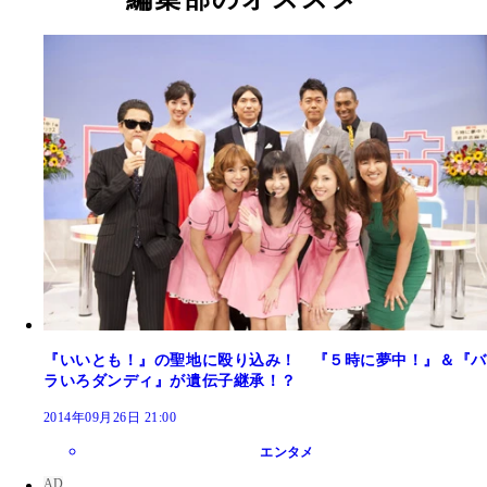
モデルは店舗スタッフ。
購入し、自慢げに披露していた伝説の革ジャン
『いいとも！』の聖地に殴り込み！ 『５時に夢中！』＆『バ
ラいろダンディ』が遺伝子継承！？
2014年09月26日 21:00
エンタメ