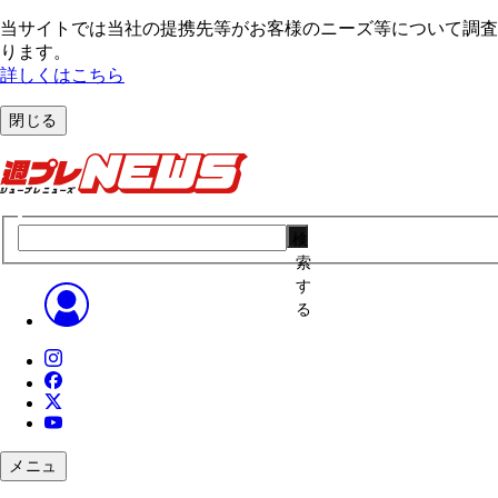
当サイトでは当社の提携先等がお客様のニーズ等について調査・
ります。
詳しくはこちら
閉じる
検
索
す
る
メニュ