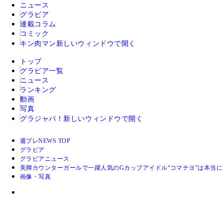
ニュース
グラビア
連載コラム
コミック
キン肉マン
新しいウィンドウで開く
トップ
グラビア一覧
ニュース
ランキング
動画
写真
グラジャパ！
新しいウィンドウで開く
週プレNEWS TOP
グラビア
グラビアニュース
美脚カウンターガールで一躍人気のGカップアイドル“コマチヨ”は本当
画像・写真