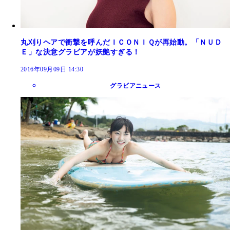
丸刈りヘアで衝撃を呼んだＩＣＯＮＩＱが再始動。「ＮＵＤ
Ｅ」な決意グラビアが妖艶すぎる！
2016年09月09日 14:30
グラビアニュース