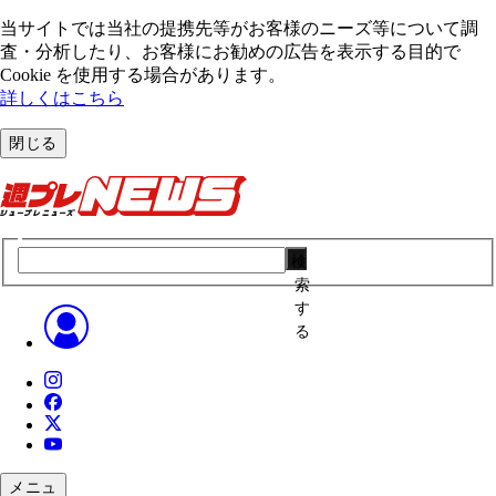
当サイトでは当社の提携先等がお客様のニーズ等について調
査・分析したり、お客様にお勧めの広告を表⽰する⽬的で
Cookie を使⽤する場合があります。
詳しくはこちら
閉じる
検
索
す
る
メニュ