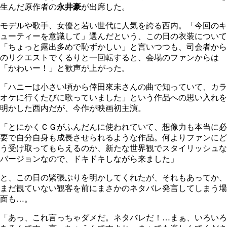
生んだ原作者の
永井豪
が出席した。
モデルや歌手、女優と若い世代に人気を誇る西内。「今回のキ
ューティーを意識して」選んだという、この日の衣装について
「ちょっと露出多めで恥ずかしい」と言いつつも、司会者から
のリクエストでくるりと一回転すると、会場のファンからは
「かわいー！」と歓声が上がった。
「ハニーは小さい頃から倖田來未さんの曲で知っていて、カラ
オケに行くたびに歌っていました」という作品への思い入れを
明かした西内だが、今作が映画初主演。
「とにかくＣＧがふんだんに使われていて、想像力も本当に必
要で自分自身も成長させられるような作品。何よりファンにど
う受け取ってもらえるのか、新たな世界観でスタイリッシュな
バージョンなので、ドキドキしながら来ました」
と、この日の緊張ぶりを明かしてくれたが、それもあってか、
まだ観ていない観客を前にまさかのネタバレ発言してしまう場
面も…。
「あっ、これ言っちゃダメだ。ネタバレだ！…まぁ、いろいろ