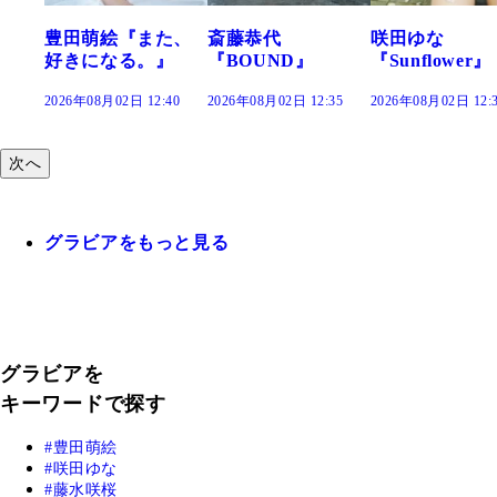
『また、
斎藤恭代
咲田ゆな
藤水咲桜『
る。』
『BOUND』
『Sunflower』
だまり』
 12:40
2026年08月02日 12:35
2026年08月02日 12:30
2026年08月02日 
次へ
グラビアをもっと見る
グラビアを
キーワードで探す
豊田萌絵
咲田ゆな
藤水咲桜