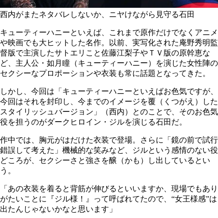
西内がまたネタバレしないか、ニヤけながら見守る石田
キューティーハニーといえば、これまで原作だけでなくアニメ
や映画でも大ヒットした名作。以前、実写化された庵野秀明監
督版で主演したサトエリこと佐藤江梨子やＴＶ版の原幹恵な
ど、主人公・如月瞳（キューティーハニー）を演じた女性陣の
セクシーなプロポーションや衣装も常に話題となってきた。
しかし、今回は「キューティーハニーといえばお色気ですが、
今回はそれを封印し、今までのイメージを覆（くつがえ）した
スタイリッシュバージョン」（西内）とのことで、そのお色気
役を担うのがダークヒロイン・ジルを演じる石田だ。
作中では、胸元がはだけた衣装で登場。さらに「鏡の前で試行
錯誤して考えた」機械的な笑みなど、ジルという感情のない役
どころが、セクシーさと強さを醸（かも）し出しているとい
う。
「あの衣装を着ると背筋が伸びるといいますか、現場でもあり
がたいことに『ジル様！』って呼ばれてたので、“女王様感”は
出たんじゃないかなと思います」