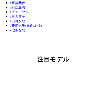
斎藤恭代
鍛治島彩
ピョ・ウンジ
三園響子
山田かな
藤嶌果歩(日向坂46)
七瀬なな
注目モデル