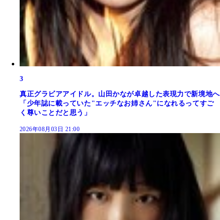
3
真正グラビアアイドル。山田かなが卓越した表現力で新境地へ
「少年誌に載っていた"エッチなお姉さん"になれるってすご
く尊いことだと思う」
2026年08月03日 21:00