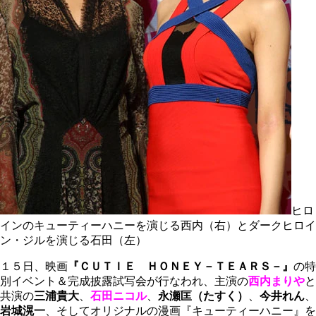
ヒロ
インのキューティーハニーを演じる西内（右）とダークヒロイ
ン・ジルを演じる石田（左）
１５日、映画
『ＣＵＴＩＥ ＨＯＮＥＹ－ＴＥＡＲＳ－』
の特
別イベント＆完成披露試写会が行なわれ、主演の
西内まりや
と
共演の
三浦貴大
、
石田ニコル
、
永瀬匡（たすく）
、
今井れん
、
岩城滉一
、そしてオリジナルの漫画『キューティーハニー』を