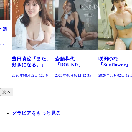
た、
斎藤恭代
咲田ゆな
藤水咲桜『花
』
『BOUND』
『Sunflower』
だまり』
:40
2026年08月02日 12:35
2026年08月02日 12:30
2026年08月02日 12
次へ
グラビアをもっと見る