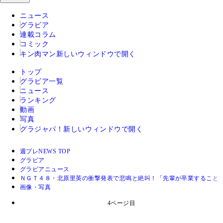
ニュース
グラビア
連載コラム
コミック
キン肉マン
新しいウィンドウで開く
トップ
グラビア一覧
ニュース
ランキング
動画
写真
グラジャパ！
新しいウィンドウで開く
週プレNEWS TOP
グラビア
グラビアニュース
ＮＧＴ４８・北原里英の衝撃発表で悲鳴と絶叫！「先輩が卒業すること
画像・写真
4ページ目