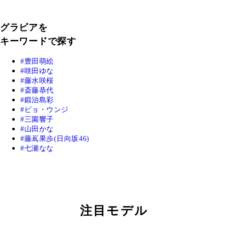
グラビアを
キーワードで探す
豊田萌絵
咲田ゆな
藤水咲桜
斎藤恭代
鍛治島彩
ピョ・ウンジ
三園響子
山田かな
藤嶌果歩(日向坂46)
七瀬なな
注目モデル