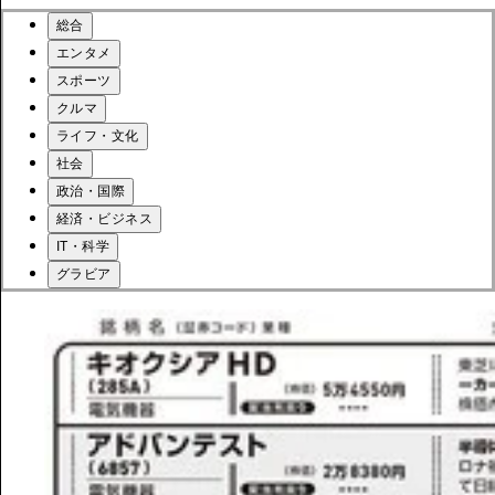
総合
エンタメ
スポーツ
クルマ
ライフ・文化
社会
政治・国際
経済・ビジネス
IT・科学
グラビア