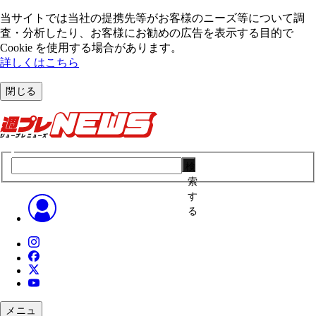
当サイトでは当社の提携先等がお客様のニーズ等について調
査・分析したり、お客様にお勧めの広告を表⽰する⽬的で
Cookie を使⽤する場合があります。
詳しくはこちら
閉じる
検
索
す
る
メニュ