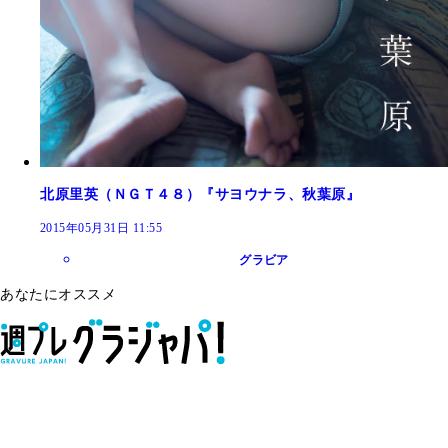
北原里英（ＮＧＴ４８）『サヨウナラ、秋葉原』
2015年05月31日 11:55
グラビア
あなたにオススメ