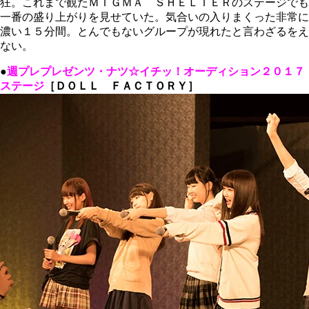
狂。これまで観たＭＩＧＭＡ ＳＨＥＬＴＥＲのステージでも
一番の盛り上がりを見せていた。気合いの入りまくった非常に
濃い１５分間。とんでもないグループが現れたと言わざるをえ
ない。
●
週プレプレゼンツ・ナツ☆イチッ！オーディション２０１７
ステージ
［ＤＯＬＬ ＦＡＣＴＯＲＹ］