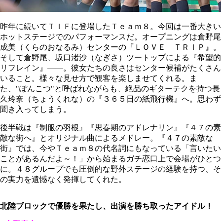
昨年に続いてＴＩＦに登場したＴｅａｍ８。今回は一番大きい
ホットステージでのパフォーマンスだ。オープニングは倉野尾
成美（くらのおなるみ）センターの『ＬＯＶＥ ＴＲＩＰ』。
そして倉野尾、坂口渚沙（なぎさ）ツートップによる『希望的
リフレイン』――。彼女たちの良さはセンター候補がたくさん
いること。様々な見せ方で観客を楽しませてくれる。ま
た、"ぽんこつ"と呼ばれながらも、絶品のギターテクを持つ長
久玲奈（ちょうくれな）の『３６５日の紙飛行機』へ。思わず
聞き入ってしまう。
後半戦は『制服の羽根』『思春期のアドレナリン』『４７の素
敵な街へ』とオリジナル曲によるメドレー。『４７の素敵な
街』では、今やＴｅａｍ８の代名詞にもなっている「言いたい
ことがあるんだよ～！」から始まるガチ恋口上で会場がひとつ
に。４８グループでも圧倒的な野外ステージの経験を持つ、そ
の実力を遺憾なく発揮してくれた。
北陸ブロックで優勝を果たし、出演を勝ち取ったアイドル！