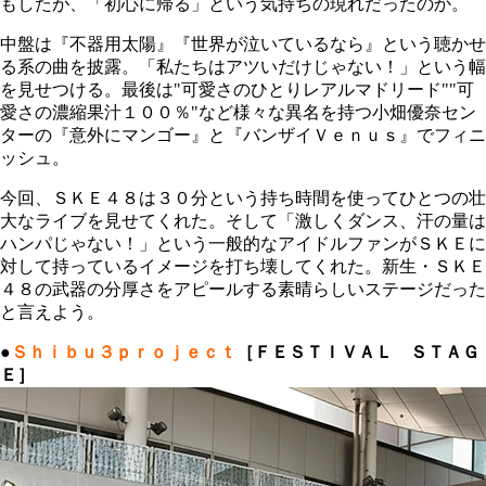
もしたが、「初心に帰る」という気持ちの現れだったのか。
中盤は『不器用太陽』『世界が泣いているなら』という聴かせ
る系の曲を披露。「私たちはアツいだけじゃない！」という幅
を見せつける。最後は"可愛さのひとりレアルマドリード""可
愛さの濃縮果汁１００％"など様々な異名を持つ小畑優奈セン
ターの『意外にマンゴー』と『バンザイＶｅｎｕｓ』でフィニ
ッシュ。
今回、ＳＫＥ４８は３０分という持ち時間を使ってひとつの壮
大なライブを見せてくれた。そして「激しくダンス、汗の量は
ハンパじゃない！」という一般的なアイドルファンがＳＫＥに
対して持っているイメージを打ち壊してくれた。新生・ＳＫＥ
４８の武器の分厚さをアピールする素晴らしいステージだった
と言えよう。
●
Ｓｈｉｂｕ３ｐｒｏｊｅｃｔ
［ＦＥＳＴＩＶＡＬ ＳＴＡＧ
Ｅ］