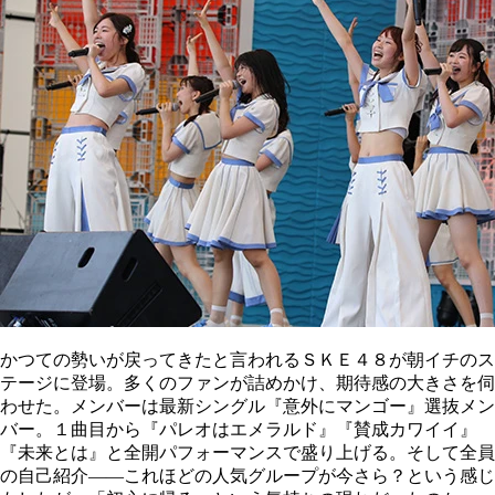
かつての勢いが戻ってきたと言われるＳＫＥ４８が朝イチのス
テージに登場。多くのファンが詰めかけ、期待感の大きさを伺
わせた。メンバーは最新シングル『意外にマンゴー』選抜メン
バー。１曲目から『パレオはエメラルド』『賛成カワイイ』
『未来とは』と全開パフォーマンスで盛り上げる。そして全員
の自己紹介――これほどの人気グループが今さら？という感じ