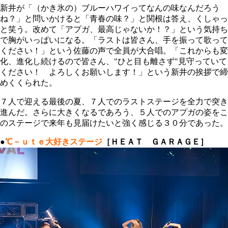
新井が「（かき氷の）ブルーハワイってなんの味なんだろう
ね？」と問いかけると「青春の味？」と関根は答え、くしゃっ
と笑う。改めて「アプガ、最高じゃないか！？」という気持ち
で胸がいっぱいになる。「ラストは皆さん、手を振って歌って
ください！」という佐藤の声で全員が大合唱。「これからも変
化、進化し続けるので皆さん、"ひと目も離さず"見守っていて
ください！ よろしくお願いします！」という新井の挨拶で締
めくくられた。
７人で迎える最後の夏、７人でのラストステージを全力で突き
進んだ。さらに大きくなるであろう、５人でのアプガの姿をこ
のステージで来年も見届けたいと強く感じる３０分であった。
●
℃－ｕｔｅ大好きステージ
［ＨＥＡＴ ＧＡＲＡＧＥ］