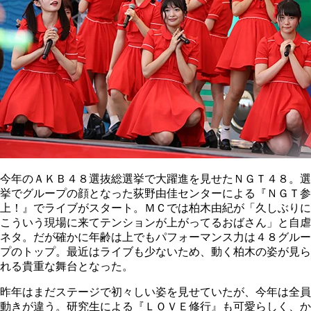
今年のＡＫＢ４８選抜総選挙で大躍進を見せたＮＧＴ４８。選
挙でグループの顔となった荻野由佳センターによる『ＮＧＴ参
上！』でライブがスタート。ＭＣでは柏木由紀が「久しぶりに
こういう現場に来てテンションが上がってるおばさん」と自虐
ネタ。だが確かに年齢は上でもパフォーマンス力は４８グルー
プのトップ。最近はライブも少ないため、動く柏木の姿が見ら
れる貴重な舞台となった。
昨年はまだステージで初々しい姿を見せていたが、今年は全員
動きが違う。研究生による『ＬＯＶＥ修行』も可愛らしく、か