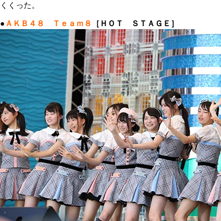
くくった。
●
ＡＫＢ４８ Ｔｅａｍ８
［ＨＯＴ ＳＴＡＧＥ］