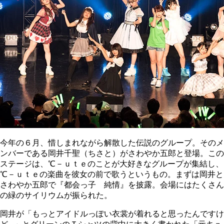
今年の６月、惜しまれながら解散した伝説のグループ。そのメ
ンバーである岡井千聖（ちさと）がさわやか五郎と登場。この
ステージは、℃－ｕｔｅのことが大好きなグループが集結し、
℃－ｕｔｅの楽曲を彼女の前で歌うというもの。まずは岡井と
さわやか五郎で『都会っ子 純情』を披露。会場にはたくさん
の緑のサイリウムが振られた。
岡井が「もっとアイドルっぽい衣裳が着れると思ったんですけ