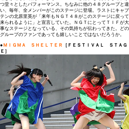
つ堂々としたパフォーマンス。ちなみに他の４８グループと違
い、毎年、全メンバーがこのステージに登場。ラストにキャプ
テンの北原里英が「来年もＮＧＴ４８がこのステージに戻って
来られるように」と宣言していた。ＮＧＴにとってＴＩＦが大
事なステージとなっている、その気持ちが伝わってきた。どの
グループのファンであっても嬉しいことではないだろうか。
●
ＭＩＧＭＡ ＳＨＥＬＴＥＲ
［ＦＥＳＴＩＶＡＬ ＳＴＡＧ
Ｅ］