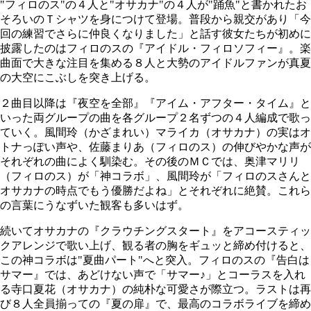
"フィロのス"の４人と"オサカナ"の４人が"踊魚"と書かれたお
そろいのＴシャツを身につけて登場。普段から親交があり「今
回の練習でさらに仲良くなりました」と話す彼女たちが初めに
披露したのはフィロのスの『アイドル・フィロソフィー』。楽
曲面で大きな注目を集める８人と大勢のアイドルファンが真夏
の大空にこぶしを突き上げる。
２曲目以降は『夜空を全部』『アイム・アフター・タイム』と
いった両グループの曲を各グループ２名ずつの４人編成で歌っ
ていく。風間玲（かざまれい）マライカ（オサカナ）の実はオ
トナっぽい声や、佐藤まりあ（フィロのス）の伸びやかな声が
それぞれの曲によく馴染む。その後のＭＣでは、奥津マリリ
（フィロのス）が「神コラボ」、風間玲が「フィロのスさんと
オサカナの時点でもう優勝だよね」とそれぞれに絶賛。これら
の言葉にうなずいた観客も多いはず。
続いてオサカナの『クラウチングスタート』をアコースティッ
クアレンジで歌い上げ、観る者の胸をギュッと締め付けると、
この神コラボは"夏曲パート"へと突入。フィロのスの『告白は
サマー』では、あどけない声で「サマー♪」とコーラスを入れ
る寺口夏花（オサカナ）の純朴な可愛さが際立つ。ラストは再
び８人全員揃っての『夏の扉』で、最高のコラボライブを締め