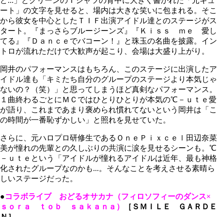
ど...」とグリーンのＴシャツの背中に大きく書かれた「元キュ
ート」の文字を見せると、場内は大きな笑いに包まれる。そこ
から彼女を中心としたＴＩＦ出演アイドル達とのステージがス
タート。『まっさらブルージーンズ』『Ｋｉｓｓ ｍｅ 愛し
てる』『Ｄａｎｃｅでバコーン！』と珠玉の名曲を披露。イン
トロが流れただけで大歓声が起こり、会場は大盛り上がり。
岡井のパフォーマンスはもちろん、このステージに出演したア
イドル達も「キミたち自分のグループのステージより本気じゃ
ないの？（笑）」と思ってしまうほど真剣なパフォーマンス。
１曲終わるごとにＭＣではひとりひとりが本気の℃－ｕｔｅ愛
が語り、これまであまり褒められ慣れてないという岡井は「こ
の時間が一番恥ずかしい」と照れを見せていた。
さらに、元ハロプロ研修生であるＯｎｅＰｉｘｃｅｌ田辺奈菜
美が憧れの先輩との久しぶりの共演に涙を見せるシーンも。℃
－ｕｔｅという「アイドルが憧れるアイドルは近年、最も神格
化されたグループなのかも...。そんなことを考えさせる素晴ら
しいステージだった。
●
コラボライブ おどるオサカナ（フィロソフィーのダンス×
ｓｏｒａ ｔｏｂ ｓａｋａｎａ）
［ＳＭＩＬＥ ＧＡＲＤＥ
Ｎ］