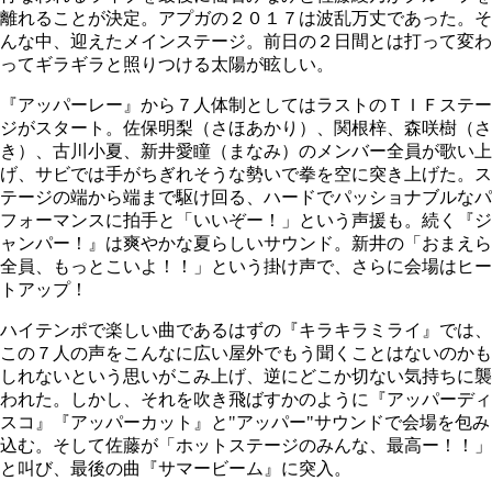
離れることが決定。アプガの２０１７は波乱万丈であった。そ
んな中、迎えたメインステージ。前日の２日間とは打って変わ
ってギラギラと照りつける太陽が眩しい。
『アッパーレー』から７人体制としてはラストのＴＩＦステー
ジがスタート。佐保明梨（さほあかり）、関根梓、森咲樹（さ
き）、古川小夏、新井愛瞳（まなみ）のメンバー全員が歌い上
げ、サビでは手がちぎれそうな勢いで拳を空に突き上げた。ス
テージの端から端まで駆け回る、ハードでパッショナブルなパ
フォーマンスに拍手と「いいぞー！」という声援も。続く『ジ
ャンパー！』は爽やかな夏らしいサウンド。新井の「おまえら
全員、もっとこいよ！！」という掛け声で、さらに会場はヒー
トアップ！
ハイテンポで楽しい曲であるはずの『キラキラミライ』では、
この７人の声をこんなに広い屋外でもう聞くことはないのかも
しれないという思いがこみ上げ、逆にどこか切ない気持ちに襲
われた。しかし、それを吹き飛ばすかのように『アッパーディ
スコ』『アッパーカット』と"アッパー"サウンドで会場を包み
込む。そして佐藤が「ホットステージのみんな、最高ー！！」
と叫び、最後の曲『サマービーム』に突入。