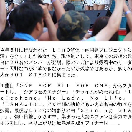
今年５月に行なわれた「ＬｉｎＱ解体・再開発プロジェクト公
演」をクリアした彼女たち。現体制として、東京での最後の舞
台に２０名のメンバーが登場。膝のケガにより療養中のリーダ
ー・天野なつが出演できなかったのが残念ではあるが、多くの
人がＨＯＴ ＳＴＡＧＥに集まった。
１曲目『ＯＮＥ ＦＯＲ ＡＬＬ ＦＯＲ ＯＮＥ』からスタ
ートし、『シアワセのエナジー』『チャイムが終われば』『ｔ
ｅｌｅｐｈｏｎｅ』『Ｎｏ Ｌａｄｙ， Ｎｏ Ｌｉｆｅ』
『ＨＡＮＡＢＩ！！』と６年間の軌跡ともいえる名曲の数々を
披露。最後はＬｉｎＱの始まりの曲『Ｓｈｉｎｉｎｇ Ｓｔａ
ｒ』。強い日差しがさす中、集まった大勢のファンは全力でタ
オルを回し、盛り上がりは最高潮を迎えフィナーレ――。