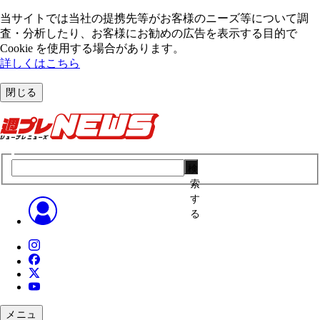
当サイトでは当社の提携先等がお客様のニーズ等について調
査・分析したり、お客様にお勧めの広告を表⽰する⽬的で
Cookie を使⽤する場合があります。
詳しくはこちら
閉じる
検
索
す
る
メニュ