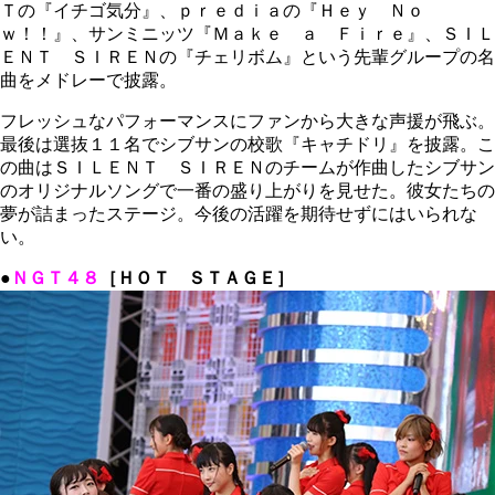
Ｔの『イチゴ気分』、ｐｒｅｄｉａの『Ｈｅｙ Ｎｏ
ｗ！！』、サンミニッツ『Ｍａｋｅ ａ Ｆｉｒｅ』、ＳＩＬ
ＥＮＴ ＳＩＲＥＮの『チェリボム』という先輩グループの名
曲をメドレーで披露。
フレッシュなパフォーマンスにファンから大きな声援が飛ぶ。
最後は選抜１１名でシブサンの校歌『キャチドリ』を披露。こ
の曲はＳＩＬＥＮＴ ＳＩＲＥＮのチームが作曲したシブサン
のオリジナルソングで一番の盛り上がりを見せた。彼女たちの
夢が詰まったステージ。今後の活躍を期待せずにはいられな
い。
●
ＮＧＴ４８
［ＨＯＴ ＳＴＡＧＥ］