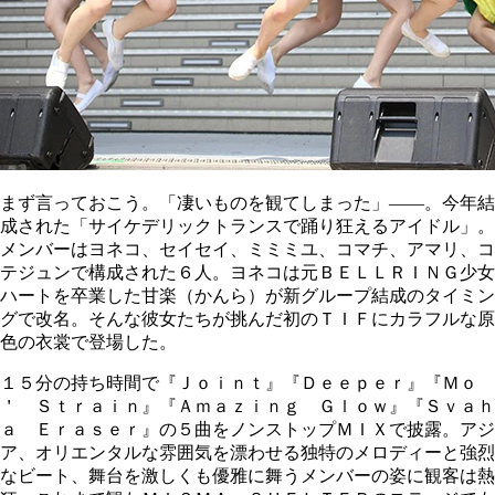
まず言っておこう。「凄いものを観てしまった」――。今年結
成された「サイケデリックトランスで踊り狂えるアイドル」。
メンバーはヨネコ、セイセイ、ミミミユ、コマチ、アマリ、コ
テジュンで構成された６人。ヨネコは元ＢＥＬＬＲＩＮＧ少女
ハートを卒業した甘楽（かんら）が新グループ結成のタイミン
グで改名。そんな彼女たちが挑んだ初のＴＩＦにカラフルな原
色の衣裳で登場した。
１５分の持ち時間で『Ｊｏｉｎｔ』『Ｄｅｅｐｅｒ』『Ｍｏ
＇ Ｓｔｒａｉｎ』『Ａｍａｚｉｎｇ Ｇｌｏｗ』『Ｓｖａｈ
ａ Ｅｒａｓｅｒ』の５曲をノンストップＭＩＸで披露。アジ
ア、オリエンタルな雰囲気を漂わせる独特のメロディーと強烈
なビート、舞台を激しくも優雅に舞うメンバーの姿に観客は熱