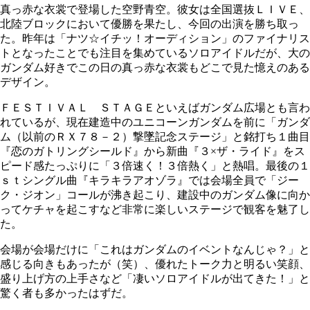
真っ赤な衣裳で登場した空野青空。彼女は全国選抜ＬＩＶＥ、
北陸ブロックにおいて優勝を果たし、今回の出演を勝ち取っ
た。昨年は「ナツ☆イチッ！オーディション」のファイナリス
トとなったことでも注目を集めているソロアイドルだが、大の
ガンダム好きでこの日の真っ赤な衣裳もどこで見た憶えのある
デザイン。
ＦＥＳＴＩＶＡＬ ＳＴＡＧＥといえばガンダム広場とも言わ
れているが、現在建造中のユニコーンガンダムを前に「ガンダ
ム（以前のＲＸ７８－２）撃墜記念ステージ」と銘打ち１曲目
『恋のガトリングシールド』から新曲『３×ザ・ライド』をス
ピード感たっぷりに「３倍速く！３倍熱く」と熱唱。最後の１
ｓｔシングル曲『キラキラアオゾラ』では会場全員で「ジー
ク・ジオン」コールが沸き起こり、建設中のガンダム像に向か
ってケチャを起こすなど非常に楽しいステージで観客を魅了し
た。
会場が会場だけに「これはガンダムのイベントなんじゃ？」と
感じる向きもあったが（笑）、優れたトーク力と明るい笑顔、
盛り上げ方の上手さなど「凄いソロアイドルが出てきた！」と
驚く者も多かったはずだ。