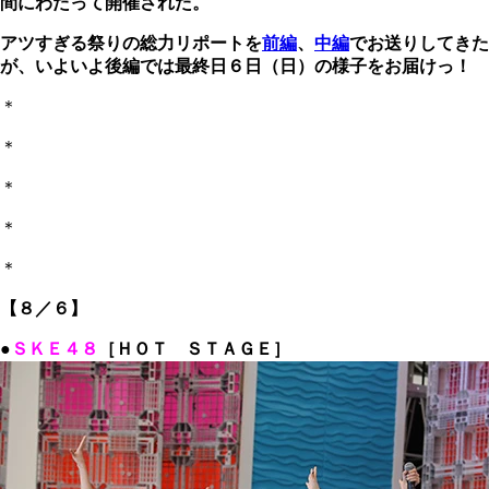
間にわたって開催された。
アツすぎる祭りの総力リポートを
前編
、
中編
でお送りしてきた
が、いよいよ後編では最終日６日（日）の様子をお届けっ！
＊
＊
＊
＊
＊
【８／６】
●
ＳＫＥ４８
［ＨＯＴ ＳＴＡＧＥ］