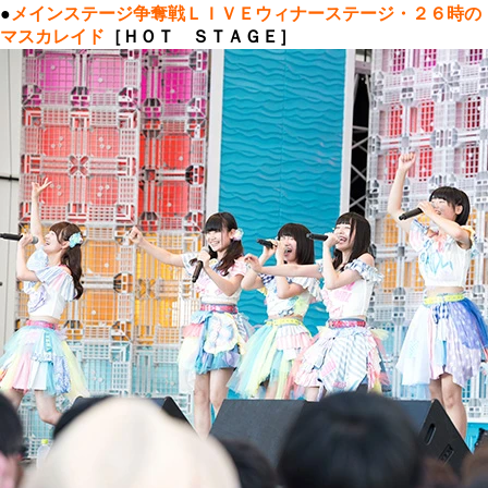
●
メインステージ争奪戦ＬＩＶＥウィナーステージ・２６時の
マスカレイド
［ＨＯＴ ＳＴＡＧＥ］