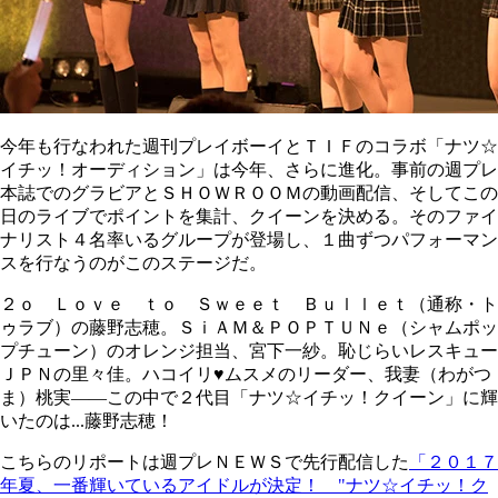
今年も行なわれた週刊プレイボーイとＴＩＦのコラボ「ナツ☆
イチッ！オーディション」は今年、さらに進化。事前の週プレ
本誌でのグラビアとＳＨＯＷＲＯＯＭの動画配信、そしてこの
日のライブでポイントを集計、クイーンを決める。そのファイ
ナリスト４名率いるグループが登場し、１曲ずつパフォーマン
スを行なうのがこのステージだ。
２ｏ Ｌｏｖｅ ｔｏ Ｓｗｅｅｔ Ｂｕｌｌｅｔ（通称・ト
ゥラブ）の藤野志穂。ＳｉＡＭ＆ＰＯＰＴＵＮｅ（シャムポッ
プチューン）のオレンジ担当、宮下一紗。恥じらいレスキュー
ＪＰＮの里々佳。ハコイリ♥ムスメのリーダー、我妻（わがつ
ま）桃実――この中で２代目「ナツ☆イチッ！クイーン」に輝
いたのは...藤野志穂！
こちらのリポートは週プレＮＥＷＳで先行配信した
「２０１７
年夏、一番輝いているアイドルが決定！ "ナツ☆イチッ！ク