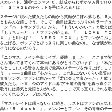
スカレイド。通称"ニジマス"だ。結成からわずか９ヵ月でＨＯ
Ｔ ＳＴＡＧＥのチケットを手に入れるとは！
ステージに現れた彼女たちの顔から笑顔がこぼれ落ちる。６人
ともみんな嬉しそう。そして１曲目は夏たっぷりのキラーチュ
ーン『ハートサングラス』から。「もういいかい？」と歌えば
「もうちょっと！」とファンが応える。「Ｉ ＬＯＶＥ ＹＯ
Ｕ！」と叫べば「Ｉ ＮＥＥＤ ＹＯＵ！」とファンがこぶし
を上げる。ポップでとびっきりに楽しい曲なのに、なぜ涙が出
そうになるのだろう。
「ニジマス、メイン争奪ライブ、優勝しました！ ここまで皆
さん連れてきてくれて本当にありがとうございます！」「私た
ちとここにいる皆さん全員で最高のステージを作り上げましょ
う！」――２曲目は『心から...』。これ以上ないくらい良質の
青春ソング。ファンに向かって「君に会えて良かった」と歌う
彼女たち。正直、今のアイドル界で"王道の青春"を真っ直ぐに
歌うには勇気と覚悟と力がいる。ここまで真っ直ぐにそれを歌
ってくれるグループは少ない。
『マスカレイドは眠らない』に続き、ラストはファンの人気も
高い『Ｂ ｄａｓｈ！』。メンバーとファン、その青春のチー