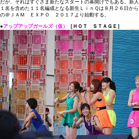
だが、それはすぐさま新たなスタートの幕開けでもある。新人
１名を含めた１１名編成となる新生ＬｉｎＱは８月２６日から
の＠ＪＡＭ ＥＸＰＯ ２０１７より始動する。
●
アップアップガールズ（仮）
［ＨＯＴ ＳＴＡＧＥ］