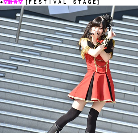
●
空野青空
［ＦＥＳＴＩＶＡＬ ＳＴＡＧＥ］