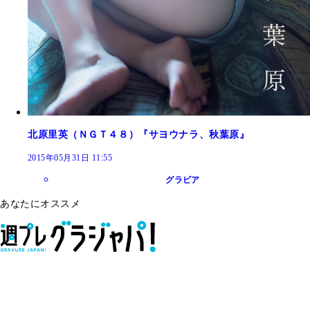
北原里英（ＮＧＴ４８）『サヨウナラ、秋葉原』
2015年05月31日 11:55
グラビア
あなたにオススメ