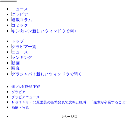
ニュース
グラビア
連載コラム
コミック
キン肉マン
新しいウィンドウで開く
トップ
グラビア一覧
ニュース
ランキング
動画
写真
グラジャパ！
新しいウィンドウで開く
週プレNEWS TOP
グラビア
グラビアニュース
ＮＧＴ４８・北原里英の衝撃発表で悲鳴と絶叫！「先輩が卒業すること
画像・写真
9ページ目