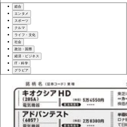
総合
エンタメ
スポーツ
クルマ
ライフ・文化
社会
政治・国際
経済・ビジネス
IT・科学
グラビア