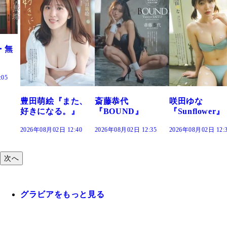
た、
斎藤恭代
咲田ゆな
藤水咲桜『花
』
『BOUND』
『Sunflower』
だまり』
:40
2026年08月02日 12:35
2026年08月02日 12:30
2026年08月02日 12:
次へ
グラビアをもっと見る