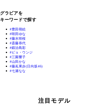
グラビアを
キーワードで探す
豊田萌絵
咲田ゆな
藤水咲桜
斎藤恭代
鍛治島彩
ピョ・ウンジ
三園響子
山田かな
藤嶌果歩(日向坂46)
七瀬なな
注目モデル