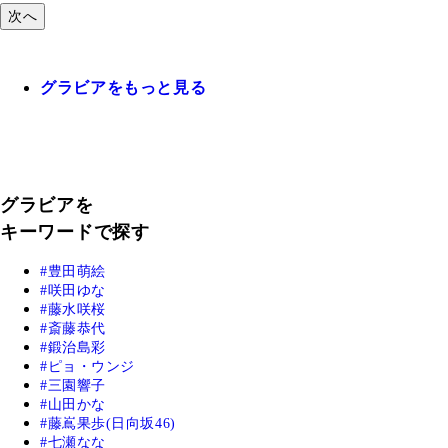
次へ
グラビアをもっと見る
グラビアを
キーワードで探す
豊田萌絵
咲田ゆな
藤水咲桜
斎藤恭代
鍛治島彩
ピョ・ウンジ
三園響子
山田かな
藤嶌果歩(日向坂46)
七瀬なな