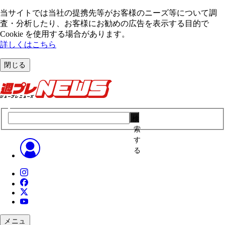
当サイトでは当社の提携先等がお客様のニーズ等について調
査・分析したり、お客様にお勧めの広告を表⽰する⽬的で
Cookie を使⽤する場合があります。
詳しくはこちら
閉じる
検
索
す
る
メニュ