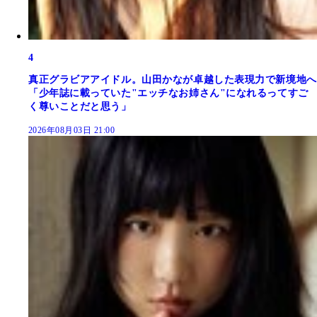
4
真正グラビアアイドル。山田かなが卓越した表現力で新境地へ
「少年誌に載っていた"エッチなお姉さん"になれるってすご
く尊いことだと思う」
2026年08月03日 21:00