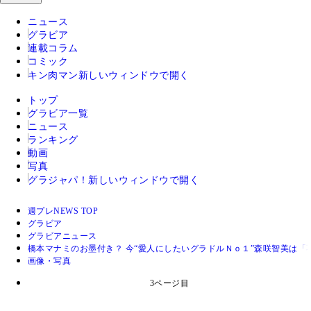
ニュース
グラビア
連載コラム
コミック
キン肉マン
新しいウィンドウで開く
トップ
グラビア一覧
ニュース
ランキング
動画
写真
グラジャパ！
新しいウィンドウで開く
週プレNEWS TOP
グラビア
グラビアニュース
橋本マナミのお墨付き？ 今“愛人にしたいグラドルＮｏ１”森咲智美は「
画像・写真
3ページ目