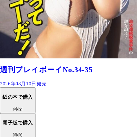
週刊プレイボーイNo.34-35
2026年08月10日発売
紙の本で購入
開/閉
電子版で購入
開/閉