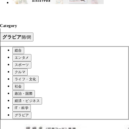
Category
グラビア
開/閉
総合
エンタメ
スポーツ
クルマ
ライフ・文化
社会
政治・国際
経済・ビジネス
IT・科学
グラビア