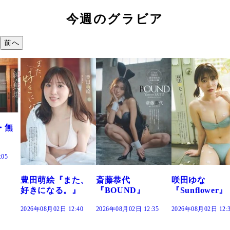
今週のグラビア
前へ
た、
斎藤恭代
咲田ゆな
藤水咲桜『花
』
『BOUND』
『Sunflower』
だまり』
:40
2026年08月02日 12:35
2026年08月02日 12:30
2026年08月02日 12: