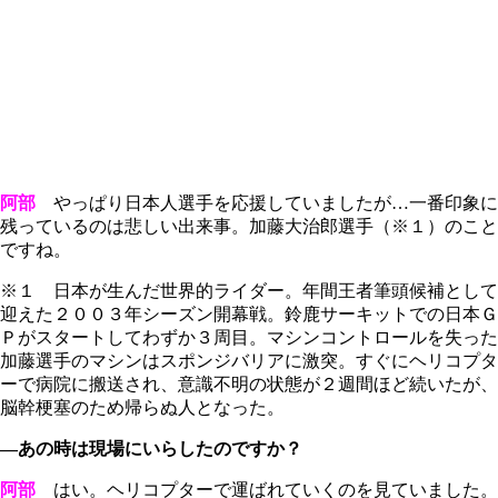
阿部
やっぱり日本人選手を応援していましたが…一番印象に
残っているのは悲しい出来事。加藤大治郎選手（※１）のこと
ですね。
※１ 日本が生んだ世界的ライダー。年間王者筆頭候補として
迎えた２００３年シーズン開幕戦。鈴鹿サーキットでの日本Ｇ
Ｐがスタートしてわずか３周目。マシンコントロールを失った
加藤選手のマシンはスポンジバリアに激突。すぐにヘリコプタ
ーで病院に搬送され、意識不明の状態が２週間ほど続いたが、
脳幹梗塞のため帰らぬ人となった。
―あの時は現場にいらしたのですか？
阿部
はい。ヘリコプターで運ばれていくのを見ていました。