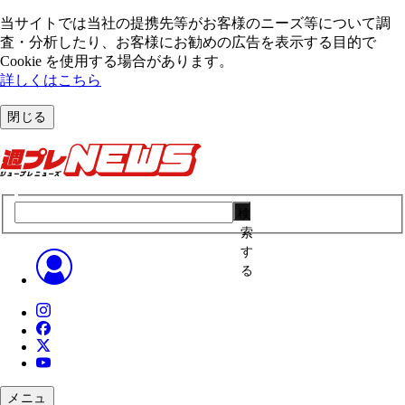
当サイトでは当社の提携先等がお客様のニーズ等について調
査・分析したり、お客様にお勧めの広告を表⽰する⽬的で
Cookie を使⽤する場合があります。
詳しくはこちら
閉じる
検
索
す
る
メニュ