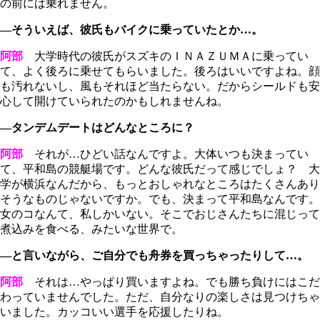
の前には乗れません。
―そういえば、彼氏もバイクに乗っていたとか…。
阿部
大学時代の彼氏がスズキのＩＮＡＺＵＭＡに乗ってい
て、よく後ろに乗せてもらいました。後ろはいいですよね。顔
も汚れないし、風もそれほど当たらない。だからシールドも安
心して開けていられたのかもしれませんね。
―タンデムデートはどんなところに？
阿部
それが…ひどい話なんですよ。大体いつも決まってい
て、平和島の競艇場です。どんな彼氏だって感じでしょ？ 大
学が横浜なんだから、もっとおしゃれなところはたくさんあり
そうなものじゃないですか。でも、決まって平和島なんです。
女のコなんて、私しかいない。そこでおじさんたちに混じって
煮込みを食べる、みたいな世界で。
―と言いながら、ご自分でも舟券を買っちゃったりして…。
阿部
それは…やっぱり買いますよね。でも勝ち負けにはこだ
わっていませんでした。ただ、自分なりの楽しさは見つけちゃ
いました。カッコいい選手を応援したりね。