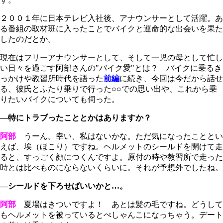
２００１年に日本テレビ入社後、アナウンサーとして活躍。あ
る番組の取材班に入ったことでバイクと運命的な出会いを果た
したのだとか。
現在はフリーアナウンサーとして、そして一児の母として忙し
い日々を過ごす阿部さんの"バイク愛"とは？ バイクに乗るき
っかけや教習所時代を語った
前編
に続き、今回は今だから話せ
る、彼氏とふたり乗りで行った○○での思い出や、これから乗
りたいバイクについても伺った。
―特にトラブったこととかはありますか？
阿部
うーん。幸い、私はないかな。ただ気になったこととい
えば、埃（ほこり）ですね。ヘルメットのシールドを開けて走
ると、すっごく顔につくんですよ。原付の時や教習所で走った
時とは比べものにならないくらいに。それが予想外でしたね。
―シールドを下ろせばいいかと…。
阿部
夏場はきついですよ！ あとは髪の毛ですね。どうして
もヘルメットを被っているとぺしゃんこになっちゃう。デート