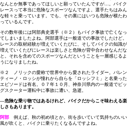
なんとか無事であってほしいと願っていたんですが…。バイク
レースって本当に危険なスポーツなんですよ。選手たちはみん
な軽々と乗っています。でも、その裏にはいつも危険が横たわ
っているんです。
その数年後には阿部典史選手（※２）もバイク事故で亡くなっ
てしまいましたよね。阿部選手は一般道での事故でしたけど。
レースの取材経験が増えていくたびに、そしてバイクの知識が
増えていくたびにレースは楽しさと危険が背中合わせなんだな
と。それを含めてのスポーツなんだということを一層感じるよ
うになりましたね。
※２ ノリックの愛称で世界中から愛されたライダー。バレン
ティーノ・ロッシが憧れから自らを「ロッシフミ」と名乗った
エピソードは有名。０７年１０月、神奈川県内の一般道でビッ
グスクーター運転中に事故に遭い、急逝。
―危険な乗り物ではあるけれど、バイクだからこそ味わえる楽
しさもあります。
阿部
例えば、秋の初め頃とか。街を歩いていて気持ちのいい
風が吹くと、バイクに乗りたくなるんですよね。