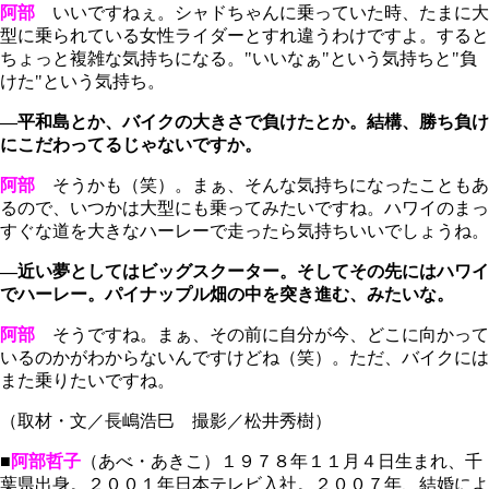
阿部
いいですねぇ。シャドちゃんに乗っていた時、たまに大
型に乗られている女性ライダーとすれ違うわけですよ。すると
ちょっと複雑な気持ちになる。"いいなぁ"という気持ちと"負
けた"という気持ち。
―平和島とか、バイクの大きさで負けたとか。結構、勝ち負け
にこだわってるじゃないですか。
阿部
そうかも（笑）。まぁ、そんな気持ちになったこともあ
るので、いつかは大型にも乗ってみたいですね。ハワイのまっ
すぐな道を大きなハーレーで走ったら気持ちいいでしょうね。
―近い夢としてはビッグスクーター。そしてその先にはハワイ
でハーレー。パイナップル畑の中を突き進む、みたいな。
阿部
そうですね。まぁ、その前に自分が今、どこに向かって
いるのかがわからないんですけどね（笑）。ただ、バイクには
また乗りたいですね。
（取材・文／長嶋浩巳 撮影／松井秀樹）
■
阿部哲子
（あべ・あきこ）１９７８年１１月４日生まれ、千
葉県出身。２００１年日本テレビ入社。２００７年、結婚によ