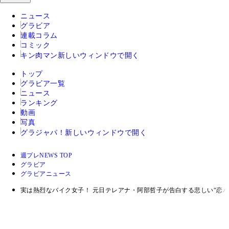
ニュース
グラビア
連載コラム
コミック
キン肉マン
新しいウィンドウで開く
トップ
グラビア一覧
ニュース
ランキング
動画
写真
グラジャパ！
新しいウィンドウで開く
週プレNEWS TOP
グラビア
グラビアニュース
実は熱烈なバイク女子！ 元日テレアナ・阿部哲子が告白する悲しい“恋